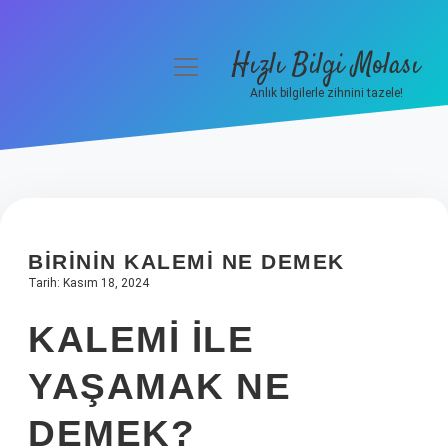
Hızlı Bilgi Molası
menüyü
aç
Anlık bilgilerle zihnini tazele!
Anasayfa
Gizlilik Politikası
Yasal Uyarı
BIRININ KALEMI NE DEMEK
Hakkımızda
Tarih: Kasım 18, 2024
KALEMI ILE
YAŞAMAK NE
DEMEK?