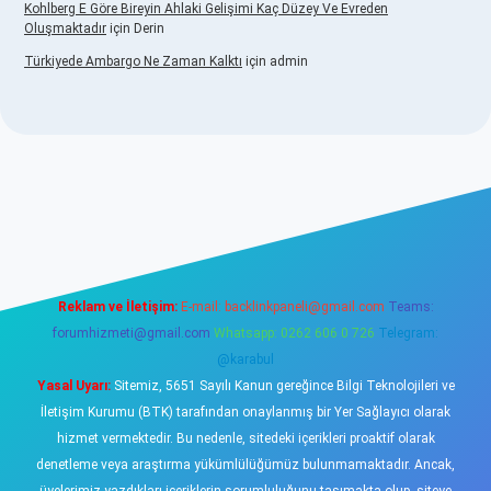
Kohlberg E Göre Bireyin Ahlaki Gelişimi Kaç Düzey Ve Evreden
Oluşmaktadır
için
Derin
Türkiyede Ambargo Ne Zaman Kalktı
için
admin
no
Reklam ve İletişim:
E-mail:
backlinkpaneli@gmail.com
Teams:
forumhizmeti@gmail.com
Whatsapp: 0262 606 0 726
Telegram:
@karabul
Yasal Uyarı:
Sitemiz, 5651 Sayılı Kanun gereğince Bilgi Teknolojileri ve
İletişim Kurumu (BTK) tarafından onaylanmış bir Yer Sağlayıcı olarak
hizmet vermektedir. Bu nedenle, sitedeki içerikleri proaktif olarak
denetleme veya araştırma yükümlülüğümüz bulunmamaktadır. Ancak,