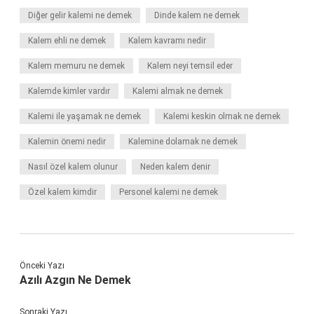
Diğer gelir kalemi ne demek
Dinde kalem ne demek
Kalem ehli ne demek
Kalem kavramı nedir
Kalem memuru ne demek
Kalem neyi temsil eder
Kalemde kimler vardır
Kalemi almak ne demek
Kalemi ile yaşamak ne demek
Kalemi keskin olmak ne demek
Kalemin önemi nedir
Kalemine dolamak ne demek
Nasıl özel kalem olunur
Neden kalem denir
Özel kalem kimdir
Personel kalemi ne demek
Önceki Yazı
Azılı Azgın Ne Demek
Sonraki Yazı