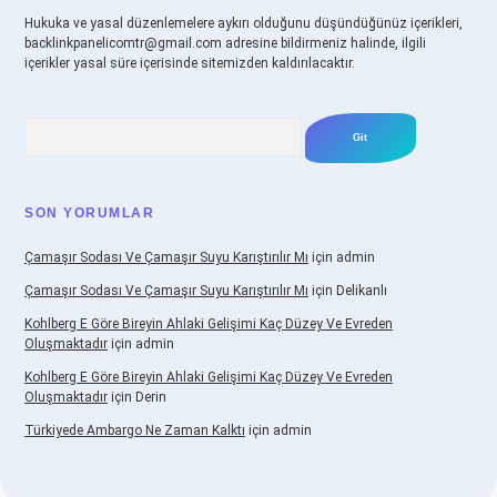
Hukuka ve yasal düzenlemelere aykırı olduğunu düşündüğünüz içerikleri,
backlinkpanelicomtr@gmail.com
adresine bildirmeniz halinde, ilgili
içerikler yasal süre içerisinde sitemizden kaldırılacaktır.
Arama
SON YORUMLAR
Çamaşır Sodası Ve Çamaşır Suyu Karıştırılır Mı
için
admin
Çamaşır Sodası Ve Çamaşır Suyu Karıştırılır Mı
için
Delikanlı
Kohlberg E Göre Bireyin Ahlaki Gelişimi Kaç Düzey Ve Evreden
Oluşmaktadır
için
admin
Kohlberg E Göre Bireyin Ahlaki Gelişimi Kaç Düzey Ve Evreden
Oluşmaktadır
için
Derin
Türkiyede Ambargo Ne Zaman Kalktı
için
admin