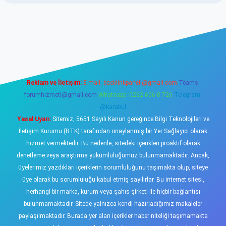
ino
Reklam ve İletişim:
E-mail:
backlinkpaneli@gmail.com
Teams:
forumhizmeti@gmail.com
Whatsapp: 0262 606 0 726
Telegram:
@karabul
Yasal Uyarı:
Sitemiz, 5651 Sayılı Kanun gereğince Bilgi Teknolojileri ve
İletişim Kurumu (BTK) tarafından onaylanmış bir Yer Sağlayıcı olarak
hizmet vermektedir. Bu nedenle, sitedeki içerikleri proaktif olarak
denetleme veya araştırma yükümlülüğümüz bulunmamaktadır. Ancak,
üyelerimiz yazdıkları içeriklerin sorumluluğunu taşımakta olup, siteye
üye olarak bu sorumluluğu kabul etmiş sayılırlar. Bu internet sitesi,
herhangi bir marka, kurum veya şahıs şirketi ile hiçbir bağlantısı
bulunmamaktadır. Sitede yalnızca kendi hazırladığımız makaleler
paylaşılmaktadır. Burada yer alan içerikler haber niteliği taşımamakta