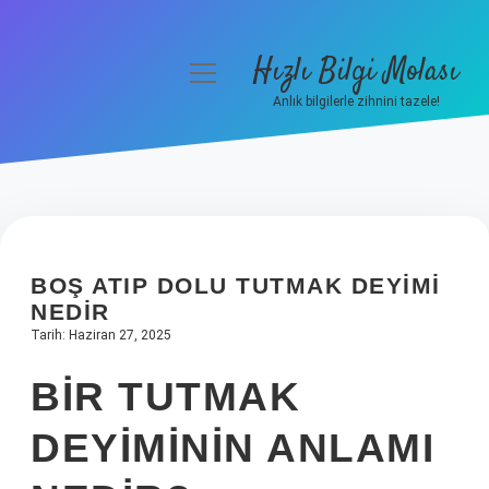
Hızlı Bilgi Molası
menüyü
aç
Anlık bilgilerle zihnini tazele!
Anasayfa
Gizlilik Politikası
Yasal Uyarı
BOŞ ATIP DOLU TUTMAK DEYIMI
Hakkımızda
NEDIR
Tarih: Haziran 27, 2025
BIR TUTMAK
DEYIMININ ANLAMI