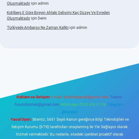
Oluşmaktadır
için
admin
Kohlberg E Göre Bireyin Ahlaki Gelişimi Kaç Düzey Ve Evreden
Oluşmaktadır
için
Derin
Türkiyede Ambargo Ne Zaman Kalktı
için
admin
o
Reklam ve İletişim:
E-mail:
backlinkpaneli@gmail.com
Teams:
forumhizmeti@gmail.com
Whatsapp: 0262 606 0 726
Telegram:
@karabul
Yasal Uyarı:
Sitemiz, 5651 Sayılı Kanun gereğince Bilgi Teknolojileri ve
İletişim Kurumu (BTK) tarafından onaylanmış bir Yer Sağlayıcı olarak
hizmet vermektedir. Bu nedenle, sitedeki içerikleri proaktif olarak