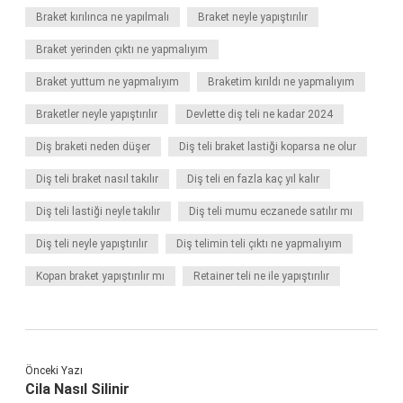
Braket kırılınca ne yapılmalı
Braket neyle yapıştırılır
Braket yerinden çıktı ne yapmalıyım
Braket yuttum ne yapmalıyım
Braketim kırıldı ne yapmalıyım
Braketler neyle yapıştırılır
Devlette diş teli ne kadar 2024
Diş braketi neden düşer
Diş teli braket lastiği koparsa ne olur
Diş teli braket nasıl takılır
Diş teli en fazla kaç yıl kalır
Diş teli lastiği neyle takılır
Diş teli mumu eczanede satılır mı
Diş teli neyle yapıştırılır
Diş telimin teli çıktı ne yapmalıyım
Kopan braket yapıştırılır mı
Retainer teli ne ile yapıştırılır
Önceki Yazı
Cila Nasıl Silinir