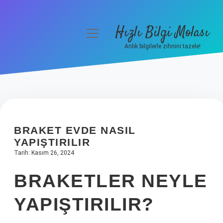
Hızlı Bilgi Molası
menüyü
aç
Anlık bilgilerle zihnini tazele!
Anasayfa
Gizlilik Politikası
Yasal Uyarı
BRAKET EVDE NASIL
Hakkımızda
YAPIŞTIRILIR
Tarih: Kasım 26, 2024
BRAKETLER NEYLE
YAPIŞTIRILIR?