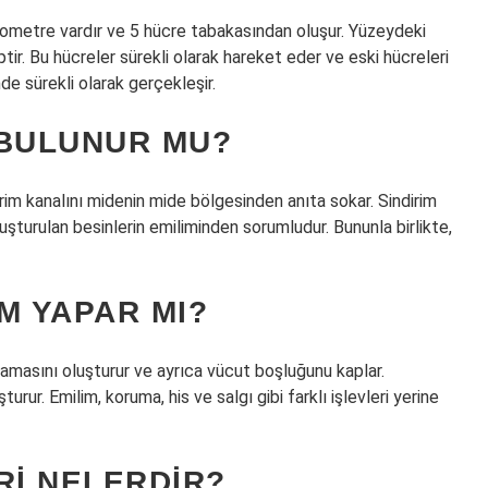
rometre vardır ve 5 hücre tabakasından oluşur. Yüzeydeki
tir. Bu hücreler sürekli olarak hareket eder ve eski hücreleri
nde sürekli olarak gerçekleşir.
 BULUNUR MU?
irim kanalını midenin mide bölgesinden anıta sokar. Sindirim
uşturulan besinlerin emiliminden sorumludur. Bununla birlikte,
M YAPAR MI?
amasını oluşturur ve ayrıca vücut boşluğunu kaplar.
urur. Emilim, koruma, his ve salgı gibi farklı işlevleri yerine
RI NELERDIR?