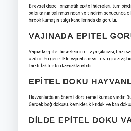
Bireysel depo -prizmatik epitel hücreleri, tüm sind
salgılarının salınmasından ve sindirim sonucunda ol
birçok kumaşın salgı kanallarında da görülür.
VAJINADA EPITEL GÖ
Vajinada epitel hücrelerinin ortaya çıkması, bazı sağ
olabilir. Bu genellikle vajinal smear testi gibi araştı
farklı faktörden kaynaklanabilir.
EPITEL DOKU HAYVAN
Hayvanlarda en önemli dört temel kumaş vardır. Bunl
Gerçek bağ dokusu, kemikler, kıkırdak ve kan dokusu
DILDE EPITEL DOKU V