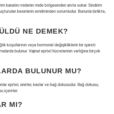
irim kanalını midenin mide bölgesinden anıta sokar. Sindirim
uşturulan besinlerin emiliminden sorumludur. Bununla birlikte,
RÜLDÜ NE DEMEK?
lık koşullarının veya hormonal değişikliklerin bir işareti
rmalarda bulunur. Vajinal epitel hücrelerinin varlığına birçok
LARDA BULUNUR MU?
ar epitel, sinirler, kaslar ve bağ dokusudur. Bağ dokusu;
 içerirler.
AR MI?