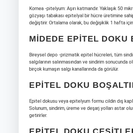
Kornea -pitelyum: Aşırı katmandır. Yaklaşık 50 mik
gözyaşı tabakası epitelyal bir hücre üretimine sahip
değiştirir. Ortalama olarak, bu değişiklik 1 hafta içi
MIDEDE EPITEL DOKU
Bireysel depo -prizmatik epitel hücreleri, tüm sind
salgılarının salınmasından ve sindirim sonucunda ol
birçok kumaşın salgı kanallarında da görülür.
EPITEL DOKU BOŞALTI
Epitel dokusu veya epitelyum formu cildin dış kapl
Solunum, sindirim, üreme ve deşarj yolları astar oluşt
getirirler.
EPITEL DOKU ÇEŞITLE