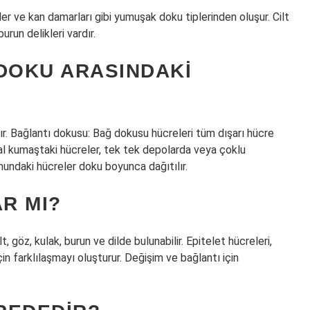
irler ve kan damarları gibi yumuşak doku tiplerinden oluşur. Cilt
un delikleri vardır.
 DOKU ARASINDAKI
dır. Bağlantı dokusu: Bağ dokusu hücreleri tüm dışarı hücre
yal kumaştaki hücreler, tek tek depolarda veya çoklu
undaki hücreler doku boyunca dağıtılır.
AR MI?
t, göz, kulak, burun ve dilde bulunabilir. Epitelet hücreleri,
çin farklılaşmayı oluşturur. Değişim ve bağlantı için