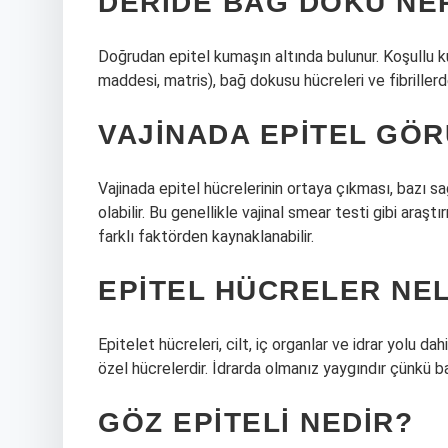
DERIDE BAĞ DOKU NE
Doğrudan epitel kumaşın altında bulunur. Koşullu k
maddesi, matris), bağ dokusu hücreleri ve fibrillerd
VAJINADA EPITEL GÖ
Vajinada epitel hücrelerinin ortaya çıkması, bazı sağ
olabilir. Bu genellikle vajinal smear testi gibi araştı
farklı faktörden kaynaklanabilir.
EPITEL HÜCRELER NE
Epitelet hücreleri, cilt, iç organlar ve idrar yolu da
özel hücrelerdir. İdrarda olmanız yaygındır çünkü ba
GÖZ EPITELI NEDIR?