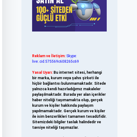
Reklam ve İletişim:
Skype:
live:.cid.575569c608265c69
Yasal Uyarı:
Bu internet sitesi, herhangi
bir marka, kurum veya şahıs şirketi ile
hiçbir bağlantısı bulunmamaktadır. Sitede
yalnızca kendi hazırladığımız makaleler
paylaşılmaktadır. Burada yer alan içerikler
haber niteliği taşımamakta olup, gerçek
kurum ve kişiler hakkında paylaşım
yapılmamaktadır. Gerçek kurum ve kişiler
ile isim benzerlikleri tamamen tesadüfidir.
Sitemizdeki bilgiler taslak halindedir ve
tavsiye niteliği taşımazlar.