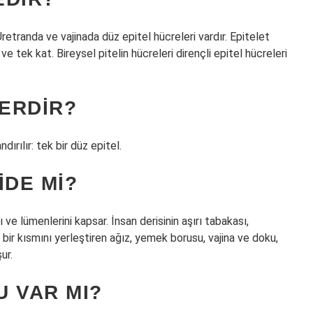
Üretranda ve vajinada düz epitel hücreleri vardır. Epitelet
ı ve tek kat. Bireysel pitelin hücreleri dirençli epitel hücreleri
LERDIR?
dırılır: tek bir düz epitel.
IDE MI?
ve lümenlerini kapsar. İnsan derisinin aşırı tabakası,
ir kısmını yerleştiren ağız, yemek borusu, vajina ve doku,
ur.
 VAR MI?