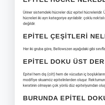
Üriner sistemdeki hücreler düz epitel hücreleridir. 
hücreleri iki ayrı kategoriye ayrılabilir: çoklu noktal
değildir.
EPITEL ÇEŞITLERI NE
Her iki gruba göre, Bellowszen aşağıdaki gibi sınıflan
EPITEL DOKU ÜST DER
Epitel hem dış (cilt) hem de vücudun iç boşluklarını 
modifiye skuamöz epitelinlerden oluşur. Rektumun b
keratinin olmayan çok yönlü düz epitelyumdan oluş
BURUNDA EPITEL DOKU