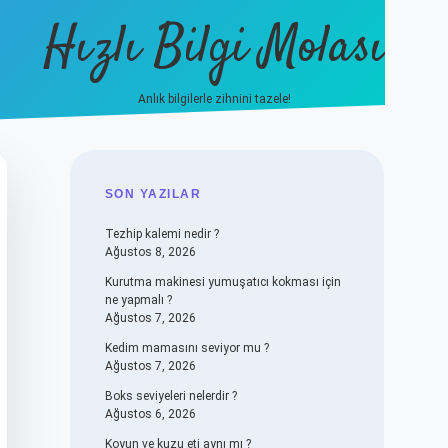
Hızlı Bilgi Molası
Anlık bilgilerle zihnini tazele!
vdcasino
SIDEBAR
SON YAZILAR
Tezhip kalemi nedir ?
Ağustos 8, 2026
Kurutma makinesi yumuşatıcı kokması için
ne yapmalı ?
Ağustos 7, 2026
Kedim mamasını seviyor mu ?
Ağustos 7, 2026
Boks seviyeleri nelerdir ?
Ağustos 6, 2026
Koyun ve kuzu eti aynı mı ?