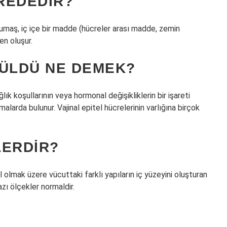
REDEDIR?
umaş, iç içe bir madde (hücreler arası madde, zemin
en oluşur.
RÜLDÜ NE DEMEK?
lık koşullarının veya hormonal değişikliklerin bir işareti
rmalarda bulunur. Vajinal epitel hücrelerinin varlığına birçok
LERDIR?
hil olmak üzere vücuttaki farklı yapıların iç yüzeyini oluşturan
zı ölçekler normaldir.