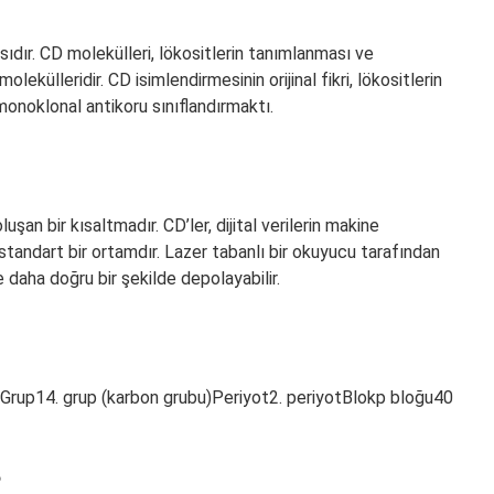
sıdır. CD molekülleri, lökositlerin tanımlanması ve
lekülleridir. CD isimlendirmesinin orijinal fikri, lökositlerin
monoklonal antikoru sınıflandırmaktı.
şan bir kısaltmadır. CD’ler, dijital verilerin makine
standart bir ortamdır. Lazer tabanlı bir okuyucu tarafından
ve daha doğru bir şekilde depolayabilir.
Grup14. grup (karbon grubu)Periyot2. periyotBlokp bloğu40
?