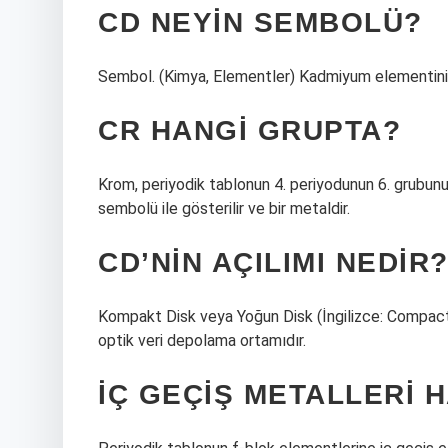
CD NEYIN SEMBOLÜ?
Sembol. (Kimya, Elementler) Kadmiyum elementin
CR HANGI GRUPTA?
Krom, periyodik tablonun 4. periyodunun 6. grubunu
sembolü ile gösterilir ve bir metaldir.
CD’NIN AÇILIMI NEDIR
Kompakt Disk veya Yoğun Disk (İngilizce: Compact Disc
optik veri depolama ortamıdır.
İÇ GEÇIŞ METALLERI 