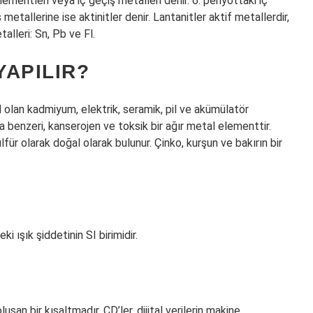
mentleri veya iç geçiş metalleri denir. 6. periyottaki iç
 metallerine ise aktinitler denir. Lantanitler aktif metallerdir,
alleri: Sn, Pb ve Fl.
APILIR?
lan kadmiyum, elektrik, seramik, pil ve akümülatör
 benzeri, kanserojen ve toksik bir ağır metal elementtir.
für olarak doğal olarak bulunur. Çinko, kurşun ve bakırın bir
i ışık şiddetinin SI birimidir.
şan bir kısaltmadır. CD’ler, dijital verilerin makine