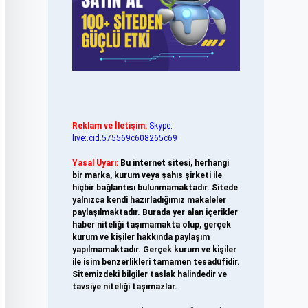
Reklam ve İletişim:
Skype:
live:.cid.575569c608265c69
Yasal Uyarı:
Bu internet sitesi, herhangi
bir marka, kurum veya şahıs şirketi ile
hiçbir bağlantısı bulunmamaktadır. Sitede
yalnızca kendi hazırladığımız makaleler
paylaşılmaktadır. Burada yer alan içerikler
haber niteliği taşımamakta olup, gerçek
kurum ve kişiler hakkında paylaşım
yapılmamaktadır. Gerçek kurum ve kişiler
ile isim benzerlikleri tamamen tesadüfidir.
Sitemizdeki bilgiler taslak halindedir ve
tavsiye niteliği taşımazlar.