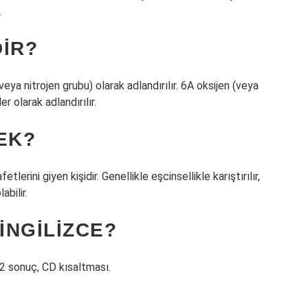
.
IR?
eya nitrojen grubu) olarak adlandırılır. 6A oksijen (veya
r olarak adlandırılır.
EK?
etlerini giyen kişidir. Genellikle eşcinsellikle karıştırılır,
bilir.
INGILIZCE?
 2 sonuç, CD kısaltması.