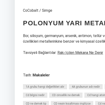
CoCobalt / Simge
POLONYUM YARI META
Bor, silisyum, germanyum, arsenik, antimon, tellür 
özellikleri metallerinkine benzer ve kimyasal özelli
Tavsiyeli Bağlantılar:
Rakı Içilen Mekana Ne Denir
Tarih:
Makaleler
1A grubu hangi değerlikleri alır
4A grubunun adı nedir
Cd bilgisi nedir
CD cinsellik ne demek
Cd hangi ato
CD ne demek tip
CD neyin kısaltması ingilizce
Cd n