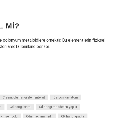
L MI?
ve polonyum metaloidlere örnektir. Bu elementlerin fiziksel
kleri ametallerinkine benzer.
C sembolü hangi elemente ait
Carbon kaç atom
m
Cd hangi birim
Cd hangi maddeden yapılır
eyin sembolü
Cdnin açılımı nedir
CR hangi grupta