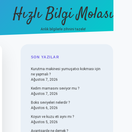
Hızlı Bilgi Molası
Anlık bilgilerle zihnini tazele!
vdcasino
SIDEBAR
SON YAZILAR
Kurutma makinesi yumuşatıcı kokması için
ne yapmalı ?
Ağustos 7, 2026
Kedim mamasını seviyor mu ?
Ağustos 7, 2026
Boks seviyeleri nelerdir ?
Ağustos 6, 2026
Koyun ve kuzu eti aynı mı ?
Ağustos 5, 2026
Avantgarde ne demek ?