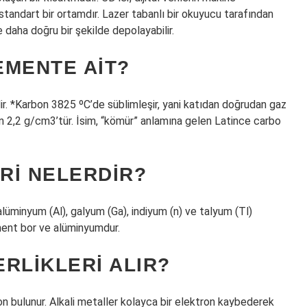
standart bir ortamdır. Lazer tabanlı bir okuyucu tarafından
ve daha doğru bir şekilde depolayabilir.
EMENTE AIT?
ir. *Karbon 3825 ºC’de süblimleşir, yani katıdan doğrudan gaz
in 2,2 g/cm3’tür. İsim, “kömür” anlamına gelen Latince carbo
RI NELERDIR?
alüminyum (Al), galyum (Ga), indiyum (n) ve talyum (Tl)
ment bor ve alüminyumdur.
RLIKLERI ALIR?
on bulunur. Alkali metaller kolayca bir elektron kaybederek