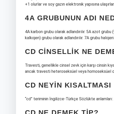
+1 olurlar ve soy gazın elektronik yapısına ulaşırlar
4A GRUBUNUN ADI NED
4A karbon grubu olarak adlandırılır. 5A azot grubu (v
kalkojen) grubu olarak adlandırılır. 7A grubu halojenle
CD CINSELLIK NE DEM
Travesti, genellikle cinsel zevk için karşı cinsin kıyaf
ancak travesti heteroseksüel veya homoseksüel ola
CD NEYIN KISALTMASI 
“cd” teriminin İngilizce-Türkçe Sözlükte anlamları:
CD NE DEMEK TIP?