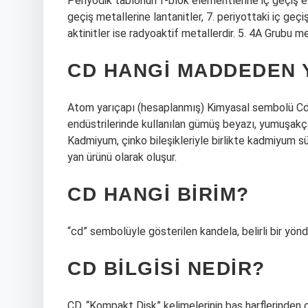
Periyodik tablonun f-blok elementlerine iç geçiş ele
geçiş metallerine lantanitler, 7. periyottaki iç geçiş
aktinitler ise radyoaktif metallerdir. 5. 4A Grubu met
CD HANGI MADDEDEN Y
Atom yarıçapı (hesaplanmış) Kimyasal sembolü Cd o
endüstrilerinde kullanılan gümüş beyazı, yumuşakça
Kadmiyum, çinko bileşikleriyle birlikte kadmiyum sül
yan ürünü olarak oluşur.
CD HANGI BIRIM?
“cd” sembolüyle gösterilen kandela, belirli bir yöndek
CD BILGISI NEDIR?
CD, “Kompakt Disk” kelimelerinin baş harflerinden olu