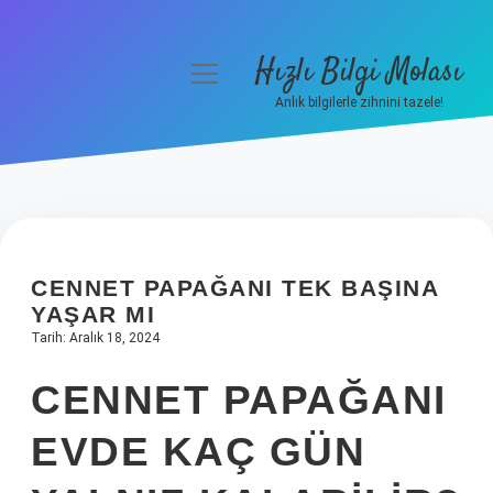
Hızlı Bilgi Molası
menüyü
aç
Anlık bilgilerle zihnini tazele!
Anasayfa
Gizlilik Politikası
Yasal Uyarı
CENNET PAPAĞANI TEK BAŞINA
Hakkımızda
YAŞAR MI
Tarih: Aralık 18, 2024
CENNET PAPAĞANI
EVDE KAÇ GÜN