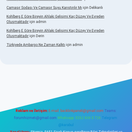
Çamaşır Sodası Ve Çamaşır Suyu Karıştırılır Mı
için
Delikanlı
Kohlberg E Göre Bireyin Ahlaki Gelişimi Kaç Düzey Ve Evreden
Oluşmaktadır
için
admin
Kohlberg E Göre Bireyin Ahlaki Gelişimi Kaç Düzey Ve Evreden
Oluşmaktadır
için
Derin
Türkiyede Ambargo Ne Zaman Kalktı
için
admin
o
Reklam ve İletişim:
E-mail:
backlinkpaneli@gmail.com
Teams:
forumhizmeti@gmail.com
Whatsapp: 0262 606 0 726
Telegram:
@karabul