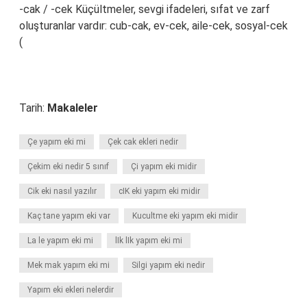
-cak / -cek Küçültmeler, sevgi ifadeleri, sıfat ve zarf
oluşturanlar vardır: cub-cak, ev-cek, aile-cek, sosyal-cek
(
Tarih:
Makaleler
Çe yapım eki mi
Çek cak ekleri nedir
Çekim eki nedir 5 sınıf
Çi yapım eki midir
Cik eki nasıl yazılır
cIK eki yapım eki midir
Kaç tane yapım eki var
Kucultme eki yapım eki midir
La le yapım eki mi
lIk lIk yapım eki mi
Mek mak yapım eki mi
Silgi yapım eki nedir
Yapım eki ekleri nelerdir