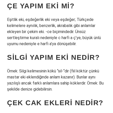
ÇE YAPIM EKI MI?
Eşitlik eki, eşdeğerlik eki veya eşdeğer; Türkçede
kelimelere aynılık, benzerlik, akrabalık gibi anlamlar
ekleyen bir çekim eki. -ce biçimindedir. Ünsüz
sertleştirme kuralı nedeniyle c harfi a ç’ye, büyük ünlü
uyumu nedeniyle e harfi a’ya dönüşebilir.
SILGI YAPIM EKI NEDIR?
Örnek: Silgi kelimesinin kökü “sil-“dir (fiil köktür çünkü
mastar eki eklendiğinde anlam kazanır). Bunlar aynı
yazılışlı ancak farklı anlamlara sahip köklerdir. Örnek: Bu
şekilde denize gidebilirsin.
ÇEK CAK EKLERI NEDIR?