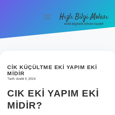
Hızlı Bilgi Molası
menüyü
aç
Anlık bilgilerle zihnini tazele!
Anasayfa
Gizlilik Politikası
Yasal Uyarı
CIK KÜÇÜLTME EKI YAPIM EKI
Hakkımızda
MIDIR
Tarih: Aralık 9, 2024
CIK EKI YAPIM EKI
MIDIR?