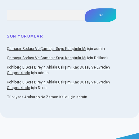
Arama
SON YORUMLAR
Çamaşır Sodası Ve Çamaşır Suyu Karıştırılır Mı
için
admin
Çamaşır Sodası Ve Çamaşır Suyu Karıştırılır Mı
için
Delikanlı
Kohlberg E Göre Bireyin Ahlaki Gelişimi Kaç Düzey Ve Evreden
Oluşmaktadır
için
admin
Kohlberg E Göre Bireyin Ahlaki Gelişimi Kaç Düzey Ve Evreden
Oluşmaktadır
için
Derin
Türkiyede Ambargo Ne Zaman Kalktı
için
admin
o