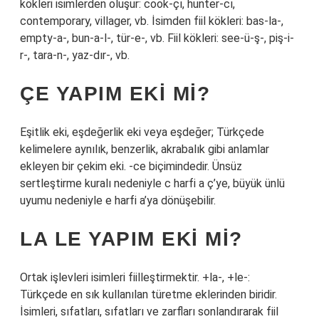
kökleri isimlerden oluşur: cook-çı, hunter-cı,
contemporary, villager, vb. İsimden fiil kökleri: bas-la-,
empty-a-, bun-a-l-, tür-e-, vb. Fiil kökleri: see-ü-ş-, piş-i-
r-, tara-n-, yaz-dır-, vb.
ÇE YAPIM EKI MI?
Eşitlik eki, eşdeğerlik eki veya eşdeğer; Türkçede
kelimelere aynılık, benzerlik, akrabalık gibi anlamlar
ekleyen bir çekim eki. -ce biçimindedir. Ünsüz
sertleştirme kuralı nedeniyle c harfi a ç’ye, büyük ünlü
uyumu nedeniyle e harfi a’ya dönüşebilir.
LA LE YAPIM EKI MI?
Ortak işlevleri isimleri fiilleştirmektir. +la-, +le-:
Türkçede en sık kullanılan türetme eklerinden biridir.
İsimleri, sıfatları, sıfatları ve zarfları sonlandırarak fiil