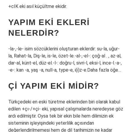
+cIK eki asıl küçültme ekidir.
YAPIM EKI EKLERI
NELERDIR?
-la-,-le- isim sözcüklerini oluşturan eklerdir: su-la, uğur-
la, Rahat-la, Diş-le, is-le, özet-le.-al-,-el-: çoğ-al . , az-al,
dar-al, künt-el, düz-el.-l-: doğru-l, sivri-l, eksi-l, ince-l.-a-,
-e-: kan -a, yaş -a, null-a, type-e, i(i)z-e.Daha fazla öğe…
ÇI YAPIM EKI MIDIR?
Türkçedeki en eski türetme eklerinden biri olarak kabul
edilen +çı-/+çi- eki, yapısal çalışmalarda neredeyse göz
ardı edilmiştir. Oysa tek bir ekin bile hem dilimizin ek
sisteminin işleyişindeki yeterlilik açısından
değerlendirilmemesi hem de dil tarihimizin ne kadar