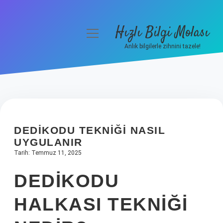
Hızlı Bilgi Molası
menüyü
aç
Anlık bilgilerle zihnini tazele!
Anasayfa
Gizlilik Politikası
Yasal Uyarı
DEDIKODU TEKNIĞI NASIL
Hakkımızda
UYGULANIR
Tarih: Temmuz 11, 2025
DEDIKODU
HALKASI TEKNIĞI