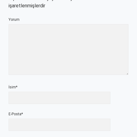
işaretlenmişlerdir
Yorum
İsim*
E-Posta*