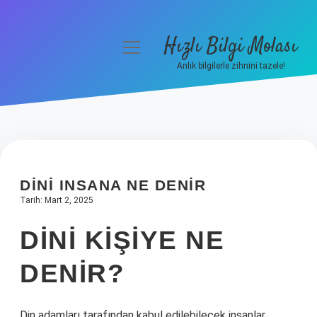
Hızlı Bilgi Molası
menüyü
aç
Anlık bilgilerle zihnini tazele!
Anasayfa
Gizlilik Politikası
Yasal Uyarı
DINI INSANA NE DENIR
Hakkımızda
Tarih: Mart 2, 2025
DINI KIŞIYE NE
DENIR?
Din adamları tarafından kabul edilebilecek insanlar