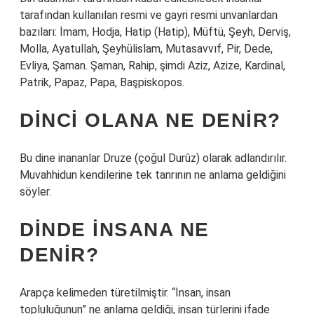
tarafından kullanılan resmi ve gayri resmi unvanlardan
bazıları: İmam, Hodja, Hatip (Hatip), Müftü, Şeyh, Derviş,
Molla, Ayatullah, Şeyhülislam, Mutasavvıf, Pir, Dede,
Evliya, Şaman. Şaman, Rahip, şimdi Aziz, Azize, Kardinal,
Patrik, Papaz, Papa, Başpiskopos.
DINCI OLANA NE DENIR?
Bu dine inananlar Druze (çoğul Durûz) olarak adlandırılır.
Muvahhidun kendilerine tek tanrının ne anlama geldiğini
söyler.
DINDE INSANA NE
DENIR?
Arapça kelimeden türetilmiştir. “İnsan, insan
topluluğunun” ne anlama geldiği, insan türlerini ifade