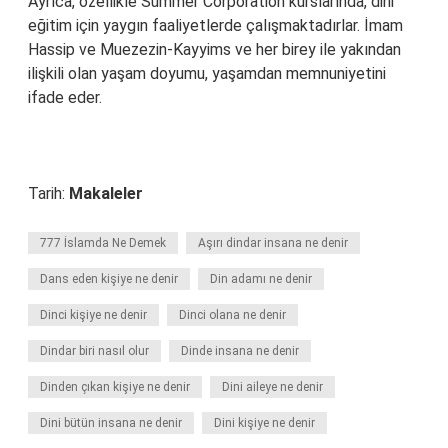
Ayrıca, özellikle Summer Corporation kurslarında, dini
eğitim için yaygın faaliyetlerde çalışmaktadırlar. İmam
Hassip ve Muezezin-Kayyims ve her birey ile yakından
ilişkili olan yaşam doyumu, yaşamdan memnuniyetini
ifade eder.
Tarih:
Makaleler
777 İslamda Ne Demek
Aşırı dindar insana ne denir
Dans eden kişiye ne denir
Din adamı ne denir
Dinci kişiye ne denir
Dinci olana ne denir
Dindar biri nasıl olur
Dinde insana ne denir
Dinden çıkan kişiye ne denir
Dini aileye ne denir
Dini bütün insana ne denir
Dini kişiye ne denir