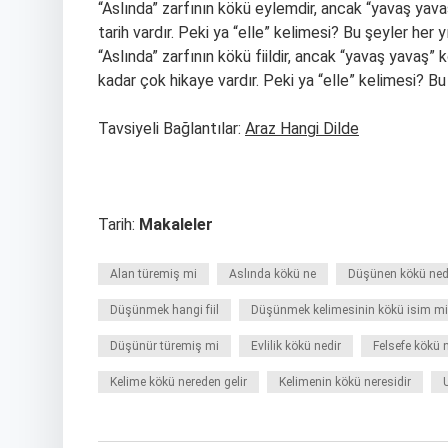
“Aslında” zarfının kökü eylemdir, ancak “yavaş yavaş”
tarih vardır. Peki ya “elle” kelimesi? Bu şeyler her
“Aslında” zarfının kökü fiildir, ancak “yavaş yavaş” k
kadar çok hikaye vardır. Peki ya “elle” kelimesi? Bu
Tavsiyeli Bağlantılar:
Araz Hangi Dilde
Tarih:
Makaleler
Alan türemiş mi
Aslında kökü ne
Düşünen kökü ned
Düşünmek hangi fiil
Düşünmek kelimesinin kökü isim mi f
Düşünür türemiş mi
Evlilik kökü nedir
Felsefe kökü 
Kelime kökü nereden gelir
Kelimenin kökü neresidir