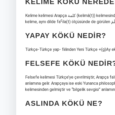
KELIME KÖKÜ NEREDE
Kelime kelimesi Arapça كلمة (kelimâ(t)) kelimesinden ödünç alınmıştır ve “söylenen, söz” anlamına gelir. Arapça
YAPAY KÖKÜ NEDIR?
Türkçe-Türkçe yap- fiilinden Yeni Türkçe +(g)Ay eki
FELSEFE KÖKÜ NEDIR
Felsefe kelimesi Türkçe’ye çevrilmiştir; Arapça falsafa (فلسفة) kelimesinden gelir ve “Rumi bilgeli
anlamına gelir. Arapçaya ise eski Yunanca philosoph
kelimesinden gelmiştir ve “bilgelik sevgisi” anlamına
ASLINDA KÖKÜ NE?