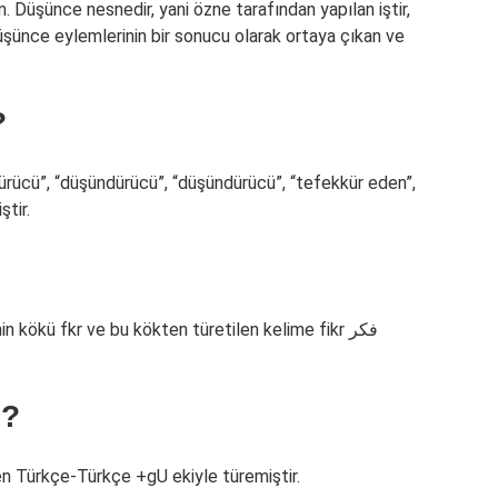
 Düşünce nesnedir, yani özne tarafından yapılan iştir,
şünce eylemlerinin bir sonucu olarak ortaya çıkan ve
?
dürücü”, “düşündürücü”, “düşündürücü”, “tefekkür eden”,
ştir.
 kökü fkr ve bu kökten türetilen kelime fikr فكر
R?
en Türkçe-Türkçe +gU ekiyle türemiştir.