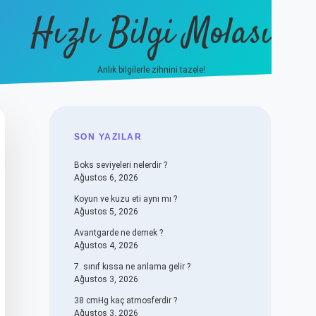
Hızlı Bilgi Molası
Anlık bilgilerle zihnini tazele!
vdcasino
SIDEBAR
SON YAZILAR
Boks seviyeleri nelerdir ?
Ağustos 6, 2026
Koyun ve kuzu eti aynı mı ?
Ağustos 5, 2026
Avantgarde ne demek ?
Ağustos 4, 2026
7. sınıf kıssa ne anlama gelir ?
Ağustos 3, 2026
38 cmHg kaç atmosferdir ?
Ağustos 3, 2026