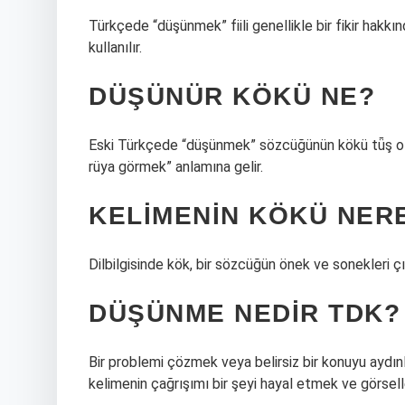
Türkçede “düşünmek” fiili genellikle bir fikir ha
kullanılır.
DÜŞÜNÜR KÖKÜ NE?
Eski Türkçede “düşünmek” sözcüğünün kökü tǖş ol
rüya görmek” anlamına gelir.
KELIMENIN KÖKÜ NERE
Dilbilgisinde kök, bir sözcüğün önek ve sonekleri çı
DÜŞÜNME NEDIR TDK?
Bir problemi çözmek veya belirsiz bir konuyu aydınl
kelimenin çağrışımı bir şeyi hayal etmek ve görsell