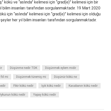
 kökü ve “aslında” kelimesi için “grad(e)” kelimesi için bir
 yıl bilim insanları tarafından sorgulanmaktadır. 19 Mart 2020
ökü için “aslında” kelimesi için “grad(e)” kelimesi için olduğu
 şeyler her yıl bilim insanları tarafından sorgulanmaktadır.
ir
Düşünme nedir TDK
Düşünmek eylem midir
iil mi
Düşünmek türemiş mi
Düşünür kökü ne
nedir
Fikir kökü nedir
Işık kökü nedir
Kasabanın kökü nedir
Uykunun kökü nedir
Yapay kökü nedir