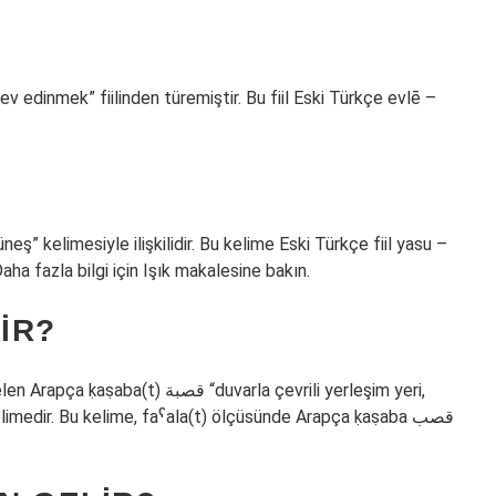
v edinmek” fiilinden türemiştir. Bu fiil Eski Türkçe evlē –
eş” kelimesiyle ilişkilidir. Bu kelime Eski Türkçe fiil yasu –
ha fazla bilgi için Işık makalesine bakın.
IR?
 “duvarla çevrili yerleşim yeri,
medir. Bu kelime, faˁala(t) ölçüsünde Arapça ḳaṣaba قصب