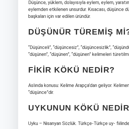
Düşünce, yüklem, dolayısıyla eylem, eylem, yaratım.
eylemden etkilenen unsurdur. Kısacası, düşünce dü
başkaları için var edilen üründür.
DÜŞÜNÜR TÜREMIŞ MI
“Düşünceli”, “düşüncesiz”, “düşüncesizlik”, “düşün
“düşünen”, “düşünen”, “düşünen” kelimeleri türetilmi
FIKIR KÖKÜ NEDIR?
Aslında konusu: Kelime Arapça’dan geliyor. Kelimenin
“düşünce”dir.
UYKUNUN KÖKÜ NEDI
Uyku – Nisanyan Sözlük. Türkçe-Türkçe uy- fiilind