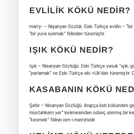
EVLILIK KÖKÜ NEDIR?
marry- – Nişanyan Sözlük. Eski Türkçe evlēn – “bir e
“bir yuva sunmak” fiilinden türemiştir.
IŞIK KÖKÜ NEDIR?
Işık – Nisanyan Sözlüğü. Eski Türkçe yasuk “ışık, gün
“parlamak” ve Eski Türkçe eki +Uk’dan türemiştir. Da
KASABANIN KÖKÜ NED
Şehir – Nisanyan Sözlüğü. Arapça ḳṣb kökünden gelen Arapça ḳaṣaba(t) قصبة
müstahkem yer” kelimesinden ödünç alınmış bir keli
“kesmek” fiilinin ism-i merre’sidir.