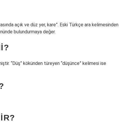
rasında açık ve düz yer, kare”. Eski Türkçe ara kelimesinden
 önünde bulundurmaya değer.
I?
ştir. “Düş” kökünden türeyen “düşünce” kelimesi ise
?
IR?