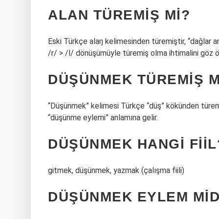
ALAN TÜREMIŞ MI?
Eski Türkçe alaŋ kelimesinden türemiştir, “dağlar a
/r/ > /l/ dönüşümüyle türemiş olma ihtimalini göz
DÜŞÜNMEK TÜREMIŞ M
“Düşünmek” kelimesi Türkçe “düş” kökünden türemi
“düşünme eylemi” anlamına gelir.
DÜŞÜNMEK HANGI FIIL
gitmek, düşünmek, yazmak (çalışma fiili)
DÜŞÜNMEK EYLEM MID