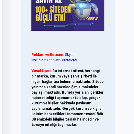
Reklam ve İletişim:
Skype:
live:.cid.575569c608265c69
Yasal Uyarı:
Bu internet sitesi, herhangi
bir marka, kurum veya şahıs şirketi ile
hiçbir bağlantısı bulunmamaktadır. Sitede
yalnızca kendi hazırladığımız makaleler
paylaşılmaktadır. Burada yer alan içerikler
haber niteliği taşımamakta olup, gerçek
kurum ve kişiler hakkında paylaşım
yapılmamaktadır. Gerçek kurum ve kişiler
ile isim benzerlikleri tamamen tesadüfidir.
Sitemizdeki bilgiler taslak halindedir ve
tavsiye niteliği taşımazlar.