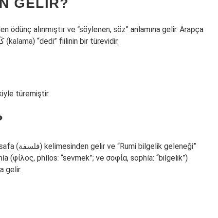
N GELIR?
kelime, aynı dilde faˁila(t) ölçüsünde de görülen كَلَمَ (kalama) “dedi” fiilinin bir türevidir.
yle türemiştir.
?
k geleneği”
ía (φίλος, phílos: “sevmek”; ve σοφία, sophía: “bilgelik”)
 gelir.