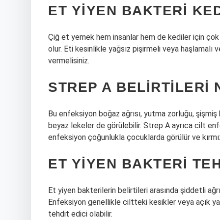
ET YIYEN BAKTERI KE
Çiğ et yemek hem insanlar hem de kediler için çok z
olur. Eti kesinlikle yağsız pişirmeli veya haşlamal
vermelisiniz.
STREP A BELIRTILERI
Bu enfeksiyon boğaz ağrısı, yutma zorluğu, şişmi
beyaz lekeler de görülebilir. Strep A ayrıca cilt en
enfeksiyon çoğunlukla çocuklarda görülür ve kırmızı
ET YIYEN BAKTERI TEH
Et yiyen bakterilerin belirtileri arasında şiddetli ağ
Enfeksiyon genellikle ciltteki kesikler veya açık y
tehdit edici olabilir.