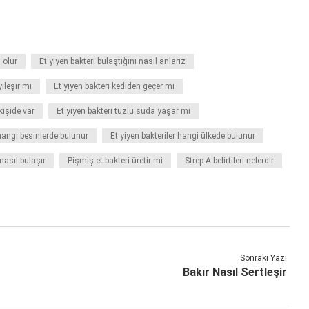
n olur
Et yiyen bakteri bulaştığını nasıl anlarız
yileşir mi
Et yiyen bakteri kediden geçer mi
kişide var
Et yiyen bakteri tuzlu suda yaşar mı
 hangi besinlerde bulunur
Et yiyen bakteriler hangi ülkede bulunur
nasıl bulaşır
Pişmiş et bakteri üretir mi
Strep A belirtileri nelerdir
Sonraki Yazı
Bakır Nasıl Sertleşir