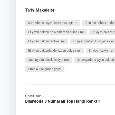
Tarih:
Makaleler
Denizden et yiyen bakteri bulaşır mı
Deri altı iltihabı nede
Et yiyen bakteri hayvanlardan bulaşır mı
Et yiyen bakteri i
Et yiyen bakteri tehlikeli mi
Et yiyen bakteri Türkiyede kaç 
Et yiyen bakteriler denizden bulaşır mı
Et yiyen bakteriler
Japonyada böcek yeniyor mu
Japonyada et yiyen bakteri 
Strep A kaç günde geçer
Önceki Yazı
Bilardoda 8 Numaralı Top Hangi Renktir