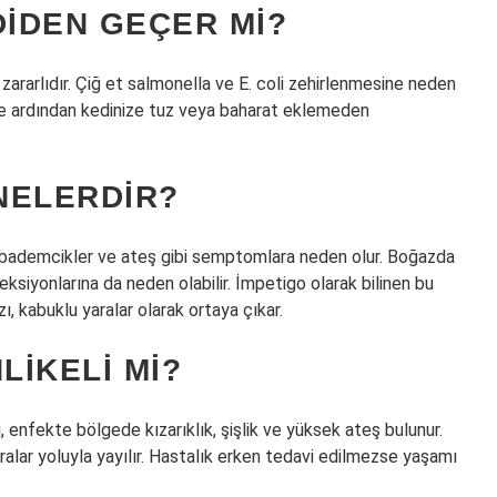
DIDEN GEÇER MI?
ararlıdır. Çiğ et salmonella ve E. coli zehirlenmesine neden
ı ve ardından kedinize tuz veya baharat eklemeden
 NELERDIR?
ş bademcikler ve ateş gibi semptomlara neden olur. Boğazda
feksiyonlarına da neden olabilir. İmpetigo olarak bilinen bu
, kabuklu yaralar olarak ortaya çıkar.
LIKELI MI?
rı, enfekte bölgede kızarıklık, şişlik ve yüksek ateş bulunur.
aralar yoluyla yayılır. Hastalık erken tedavi edilmezse yaşamı