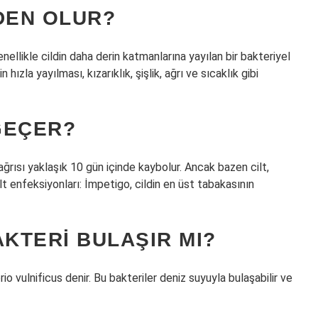
EDEN OLUR?
 genellikle cildin daha derin katmanlarına yayılan bir bakteriyel
ızla yayılması, kızarıklık, şişlik, ağrı ve sıcaklık gibi
GEÇER?
ısı yaklaşık 10 gün içinde kaybolur. Ancak bazen cilt,
ilt enfeksiyonları: İmpetigo, cildin en üst tabakasının
AKTERI BULAŞIR MI?
io vulnificus denir. Bu bakteriler deniz suyuyla bulaşabilir ve