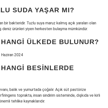
ZLU SUDA YAŞAR MI?
n bir bakteridir. Tuzlu suya maruz kalmış açık yaraları olan
miş deniz ürünleri yiyen herkesten bulaşma mümkündür.
R HANGI ÜLKEDE BULUNUR?
7 Haziran 2024
 HANGI BESINLERDE
yvanı, balık ve yumurtada çoğalır. Açık süt pastörize
erfiringens toprakta, insan sindirim sisteminde, dışkıda ve kirli
önemli tehlike kaynaklarıdır.