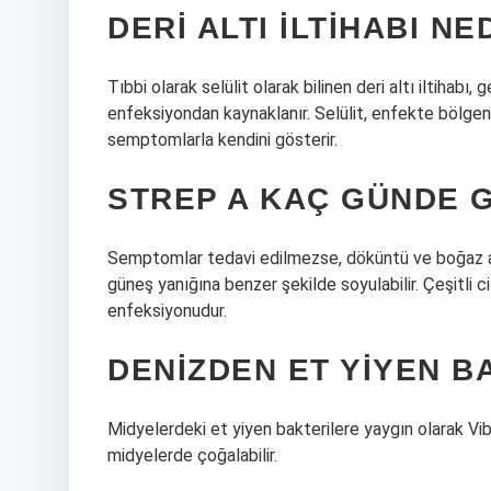
DERI ALTI ILTIHABI N
Tıbbi olarak selülit olarak bilinen deri altı iltihabı,
enfeksiyondan kaynaklanır. Selülit, enfekte bölgenin h
semptomlarla kendini gösterir.
STREP A KAÇ GÜNDE 
Semptomlar tedavi edilmezse, döküntü ve boğaz ağr
güneş yanığına benzer şekilde soyulabilir. Çeşitli c
enfeksiyonudur.
DENIZDEN ET YIYEN B
Midyelerdeki et yiyen bakterilere yaygın olarak Vibr
midyelerde çoğalabilir.