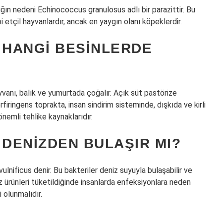
lığın nedeni Echinococcus granulosus adlı bir parazittir. Bu
bi etçil hayvanlardır, ancak en yaygın olanı köpeklerdir.
 HANGI BESINLERDE
yvanı, balık ve yumurtada çoğalır. Açık süt pastörize
erfiringens toprakta, insan sindirim sisteminde, dışkıda ve kirli
önemli tehlike kaynaklarıdır.
 DENIZDEN BULAŞIR MI?
ulnificus denir. Bu bakteriler deniz suyuyla bulaşabilir ve
iz ürünleri tüketildiğinde insanlarda enfeksiyonlara neden
i olunmalıdır.