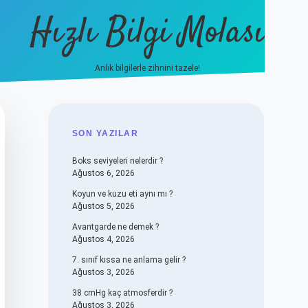
Hızlı Bilgi Molası
Anlık bilgilerle zihnini tazele!
vdcasino
SIDEBAR
SON YAZILAR
Boks seviyeleri nelerdir ?
Ağustos 6, 2026
Koyun ve kuzu eti aynı mı ?
Ağustos 5, 2026
Avantgarde ne demek ?
Ağustos 4, 2026
7. sınıf kıssa ne anlama gelir ?
Ağustos 3, 2026
38 cmHg kaç atmosferdir ?
Ağustos 3, 2026