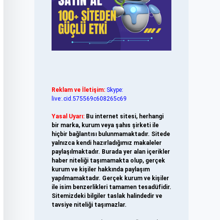
Reklam ve İletişim:
Skype:
live:.cid.575569c608265c69
Yasal Uyarı:
Bu internet sitesi, herhangi
bir marka, kurum veya şahıs şirketi ile
hiçbir bağlantısı bulunmamaktadır. Sitede
yalnızca kendi hazırladığımız makaleler
paylaşılmaktadır. Burada yer alan içerikler
haber niteliği taşımamakta olup, gerçek
kurum ve kişiler hakkında paylaşım
yapılmamaktadır. Gerçek kurum ve kişiler
ile isim benzerlikleri tamamen tesadüfidir.
Sitemizdeki bilgiler taslak halindedir ve
tavsiye niteliği taşımazlar.