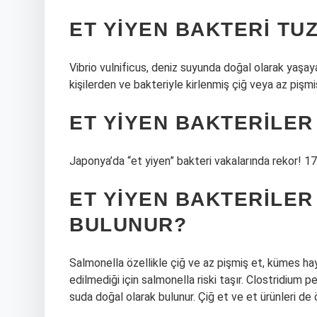
ET YIYEN BAKTERI TU
Vibrio vulnificus, deniz suyunda doğal olarak yaşaya
kişilerden ve bakteriyle kirlenmiş çiğ veya az piş
ET YIYEN BAKTERILE
Japonya’da “et yiyen” bakteri vakalarında rekor! 1
ET YIYEN BAKTERILER
BULUNUR?
Salmonella özellikle çiğ ve az pişmiş et, kümes ha
edilmediği için salmonella riski taşır. Clostridium p
suda doğal olarak bulunur. Çiğ et ve et ürünleri de 