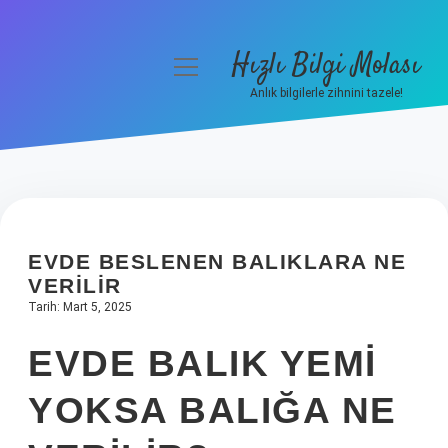
Hızlı Bilgi Molası
menüyü
aç
Anlık bilgilerle zihnini tazele!
Anasayfa
Gizlilik Politikası
Yasal Uyarı
EVDE BESLENEN BALIKLARA NE
Hakkımızda
VERILIR
Tarih: Mart 5, 2025
EVDE BALIK YEMI
YOKSA BALIĞA NE