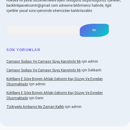
Hukuka ve yasal düzenlemelere aykırı olduğunu düşündüğünüz içerikleri,
backlinkpanelicomtr@gmail.com
adresine bildirmeniz halinde, ilgili
içerikler yasal süre içerisinde sitemizden kaldırılacaktır.
Arama
SON YORUMLAR
Çamaşır Sodası Ve Çamaşır Suyu Karıştırılır Mı
için
admin
Çamaşır Sodası Ve Çamaşır Suyu Karıştırılır Mı
için
Delikanlı
Kohlberg E Göre Bireyin Ahlaki Gelişimi Kaç Düzey Ve Evreden
Oluşmaktadır
için
admin
Kohlberg E Göre Bireyin Ahlaki Gelişimi Kaç Düzey Ve Evreden
Oluşmaktadır
için
Derin
Türkiyede Ambargo Ne Zaman Kalktı
için
admin