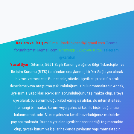
o
Reklam ve İletişim:
E-mail:
backlinkpaneli@gmail.com
Teams:
forumhizmeti@gmail.com
Whatsapp: 0262 606 0 726
Telegram:
@karabul
Yasal Uyarı:
Sitemiz, 5651 Sayılı Kanun gereğince Bilgi Teknolojileri ve
İletişim Kurumu (BTK) tarafından onaylanmış bir Yer Sağlayıcı olarak
hizmet vermektedir. Bu nedenle, sitedeki içerikleri proaktif olarak
denetleme veya araştırma yükümlülüğümüz bulunmamaktadır. Ancak,
üyelerimiz yazdıkları içeriklerin sorumluluğunu taşımakta olup, siteye
üye olarak bu sorumluluğu kabul etmiş sayılırlar. Bu internet sitesi,
herhangi bir marka, kurum veya şahıs şirketi ile hiçbir bağlantısı
bulunmamaktadır. Sitede yalnızca kendi hazırladığımız makaleler
paylaşılmaktadır. Burada yer alan içerikler haber niteliği taşımamakta
olup, gerçek kurum ve kişiler hakkında paylaşım yapılmamaktadır.