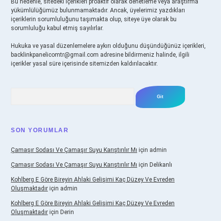
Bu nedenle, sitedeki içerikleri proaktif olarak denetleme veya araştırma
yükümlülüğümüz bulunmamaktadır. Ancak, üyelerimiz yazdıkları
içeriklerin sorumluluğunu taşımakta olup, siteye üye olarak bu
sorumluluğu kabul etmiş sayılırlar.
Hukuka ve yasal düzenlemelere aykırı olduğunu düşündüğünüz içerikleri,
backlinkpanelicomtr@gmail.com
adresine bildirmeniz halinde, ilgili
içerikler yasal süre içerisinde sitemizden kaldırılacaktır.
Arama
SON YORUMLAR
Çamaşır Sodası Ve Çamaşır Suyu Karıştırılır Mı
için
admin
Çamaşır Sodası Ve Çamaşır Suyu Karıştırılır Mı
için
Delikanlı
Kohlberg E Göre Bireyin Ahlaki Gelişimi Kaç Düzey Ve Evreden
Oluşmaktadır
için
admin
Kohlberg E Göre Bireyin Ahlaki Gelişimi Kaç Düzey Ve Evreden
Oluşmaktadır
için
Derin