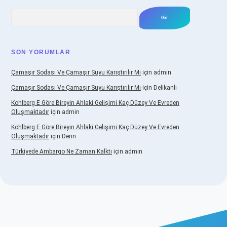
Arama
SON YORUMLAR
Çamaşır Sodası Ve Çamaşır Suyu Karıştırılır Mı
için
admin
Çamaşır Sodası Ve Çamaşır Suyu Karıştırılır Mı
için
Delikanlı
Kohlberg E Göre Bireyin Ahlaki Gelişimi Kaç Düzey Ve Evreden
Oluşmaktadır
için
admin
Kohlberg E Göre Bireyin Ahlaki Gelişimi Kaç Düzey Ve Evreden
Oluşmaktadır
için
Derin
Türkiyede Ambargo Ne Zaman Kalktı
için
admin
asino