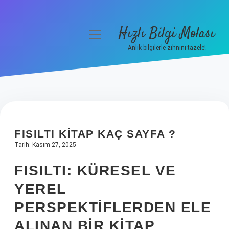
Hızlı Bilgi Molası
menüyü
aç
Anlık bilgilerle zihnini tazele!
Anasayfa
Gizlilik Politikası
Yasal Uyarı
FISILTI KITAP KAÇ SAYFA ?
Hakkımızda
Tarih: Kasım 27, 2025
FISILTI: KÜRESEL VE
YEREL
PERSPEKTIFLERDEN ELE
ALINAN BIR KITAP