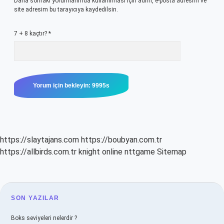
Daha sonraki yorumlarımda kullanılması için adım, e-posta adresim ve
site adresim bu tarayıcıya kaydedilsin.
7 + 8 kaçtır?
*
https://slaytajans.com
https://boubyan.com.tr
https://allbirds.com.tr
knight online
nttgame
Sitemap
SIDEBAR
SON YAZILAR
Boks seviyeleri nelerdir ?