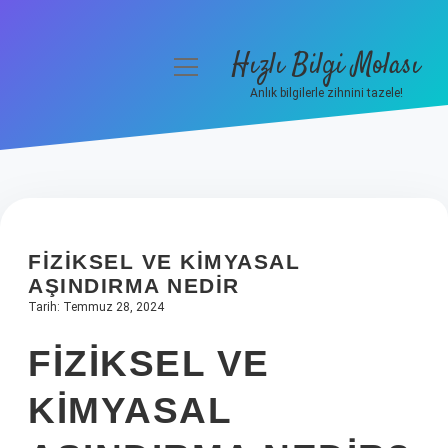
Hızlı Bilgi Molası
menüyü
aç
Anlık bilgilerle zihnini tazele!
Anasayfa
Gizlilik Politikası
Yasal Uyarı
FIZIKSEL VE KIMYASAL
Hakkımızda
AŞINDIRMA NEDIR
Tarih: Temmuz 28, 2024
FIZIKSEL VE
KIMYASAL