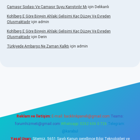
Çamaşır Sodası Ve Çamaşır Suyu Karıştırılır Mı
için
Delikanlı
Kohlberg E Göre Bireyin Ahlaki Gelişimi Kaç Düzey Ve Evreden
Oluşmaktadır
için
admin
Kohlberg E Göre Bireyin Ahlaki Gelişimi Kaç Düzey Ve Evreden
Oluşmaktadır
için
Derin
Türkiyede Ambargo Ne Zaman Kalktı
için
admin
casino
Reklam ve İletişim:
E-mail:
backlinkpaneli@gmail.com
Teams:
forumhizmeti@gmail.com
Whatsapp: 0262 606 0 726
Telegram:
@karabul
Yasal Uyarı:
Sitemiz, 5651 Sayılı Kanun gereğince Bilgi Teknolojileri ve