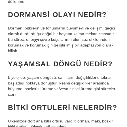
döllenme.
DORMANSI OLAYI NEDIR?
Dorman, bitkilerin ve tohumların büyümeyi ve gelişimi geçici
olarak durdurduğu doğal bir hayatta kalma mekanizmasıdır.
Bu süreç, enerjiyi çevre koşullarının olumsuz etkilerinden
korumak ve korumak için geliştirilmiş bir adaptasyon olarak
bilinir.
YAŞAMSAL DÖNGÜ NEDIR?
Biyolojide, yaşam döngüsü, canlıların değişikliklerle tekrar
başladığı noktaya dönüştür. Resmi değişiklikler arasında
büyüme, aseksüel üreme ve/veya cinsel üreme gibi süreçleri
içerir.
BITKI ORTULERI NELERDIR?
Ülkemizde dört ana bitki örtüsü vardır: orman, maki, bozkır
bitki örtüsü, yüksek dağ çayırları.