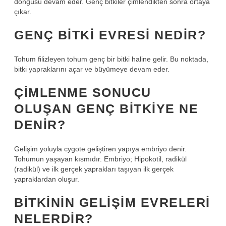
döngüsü devam eder. Genç bitkiler çimlendikten sonra ortaya
çıkar.
GENÇ BITKI EVRESI NEDIR?
Tohum filizleyen tohum genç bir bitki haline gelir. Bu noktada,
bitki yapraklarını açar ve büyümeye devam eder.
ÇIMLENME SONUCU
OLUŞAN GENÇ BITKIYE NE
DENIR?
Gelişim yoluyla cygote geliştiren yapıya embriyo denir.
Tohumun yaşayan kısmıdır. Embriyo; Hipokotil, radikül
(radikül) ve ilk gerçek yaprakları taşıyan ilk gerçek
yapraklardan oluşur.
BITKININ GELIŞIM EVRELERI
NELERDIR?