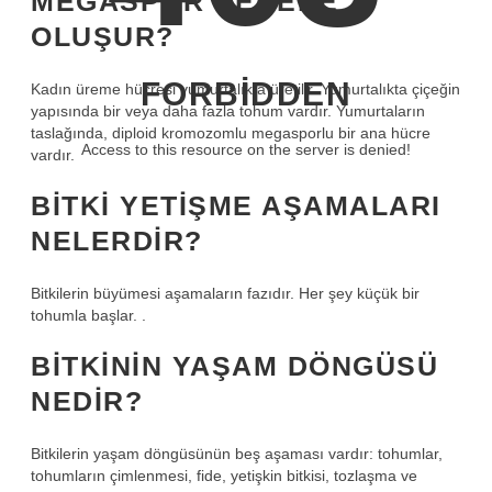
MEGASPOR NEREDE
OLUŞUR?
FORBIDDEN
Kadın üreme hücresi yumurtalıkta üretilir. Yumurtalıkta çiçeğin
yapısında bir veya daha fazla tohum vardır. Yumurtaların
taslağında, diploid kromozomlu megasporlu bir ana hücre
Access to this resource on the server is denied!
vardır.
BITKI YETIŞME AŞAMALARI
NELERDIR?
Bitkilerin büyümesi aşamaların fazıdır. Her şey küçük bir
tohumla başlar. .
BITKININ YAŞAM DÖNGÜSÜ
NEDIR?
Bitkilerin yaşam döngüsünün beş aşaması vardır: tohumlar,
tohumların çimlenmesi, fide, yetişkin bitkisi, tozlaşma ve