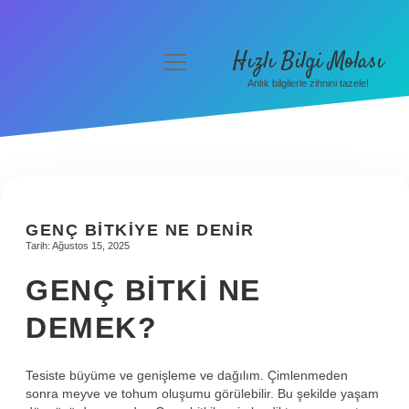
Hızlı Bilgi Molası
menüyü
aç
Anlık bilgilerle zihnini tazele!
Anasayfa
Gizlilik Politikası
Yasal Uyarı
Hakkımızda
GENÇ BITKIYE NE DENIR
Tarih: Ağustos 15, 2025
GENÇ BITKI NE
DEMEK?
Tesiste büyüme ve genişleme ve dağılım. Çimlenmeden
sonra meyve ve tohum oluşumu görülebilir. Bu şekilde yaşam