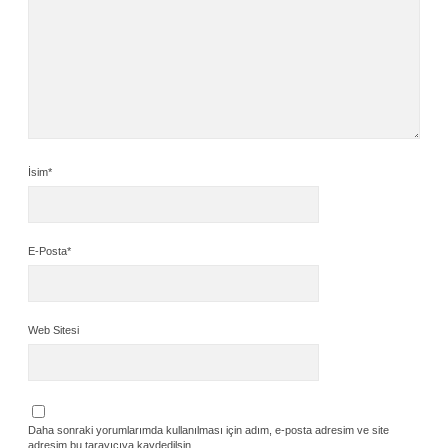
İsim*
E-Posta*
Web Sitesi
Daha sonraki yorumlarımda kullanılması için adım, e-posta adresim ve site
adresim bu tarayıcıya kaydedilsin.