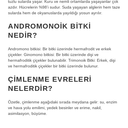
tuzlu sularda yaşar. Kuru ve nemli ortamlarda yaşayanlar çok
azdır. Hücrelerin %98’i sudur. Suda yaşayan alglerin hem taze
sularda hem de okyanuslarda yayıldığı yosun ayrılır.
ANDROMONOIK BITKI
NEDIR?
Andromono bitkisi: Bir bitki üzerinde hermafrodit ve erkek
çiçekler. Ginomono bitkisi: Bir bitki üzerinde dişi ve
hermafroditik çiçekler bulunabilir. Trimonoik Bitki: Erkek, dişi
ve hermafroditik çiçekler bir bitki üzerinde bulunur.
ÇIMLENME EVRELERI
NELERDIR?
Özetle, çimlenme aşağıdaki sırada meydana gelir: su, enzim
ve hava yolu emilimi, yedek besinler ve erime, nakil,
asimilasyon, büyüme.