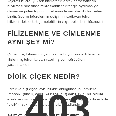
Vejetatif hücre, yüksek bitkilerdeki erkek gametofitlerin
büyümesi sırasında mikroskobik çekirdeğin ayrılmasıyla
oluşan ve polen tüpünün gelişiminde yer alan iki hücreden
biridir. Sperm hücrelerinin gelişimini sağlayan tohum
bitkilerindeki erkek gametofitlerin veya polenlerin hücresidir.
FILIZLENME VE ÇIMLENME
AYNI ŞEY MI?
Çimlenme, tohumun uyanması ve büyümesidir. Filizleme,
filizlenmiş tohumlardan yapılmış yeni sürücülerin
yaratılmasıdır.
DIOIK ÇIÇEK NEDIR?
Erkek ve dişi çiçeği aynı bitkide olduğunda, bu bitkilere
403
“monoik” (fındık, ceviz, kestane, dut) denir. Bununla birlikte,
erkek ve dişi çiçekler ayrı bitkiler üzerinde ise, buna iki evik ile
“dioik” (fıstık, incir, kivi, palm) olarak adlandırılır.