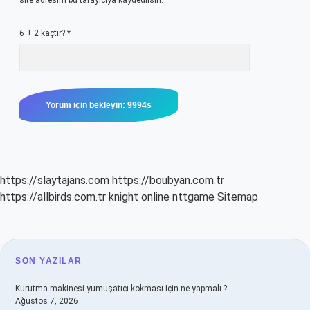
site adresim bu tarayıcıya kaydedilsin.
6 + 2 kaçtır?
*
https://slaytajans.com
https://boubyan.com.tr
https://allbirds.com.tr
knight online
nttgame
Sitemap
SIDEBAR
SON YAZILAR
Kurutma makinesi yumuşatıcı kokması için ne yapmalı ?
Ağustos 7, 2026