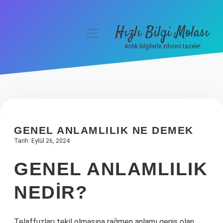
Hızlı Bilgi Molası
menüyü
aç
Anlık bilgilerle zihnini tazele!
Anasayfa
Gizlilik Politikası
Yasal Uyarı
GENEL ANLAMLILIK NE DEMEK
Hakkımızda
Tarih: Eylül 26, 2024
GENEL ANLAMLILIK
NEDIR?
Telaffuzları tekil olmasına rağmen anlamı geniş olan