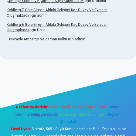
Çamaşır Sodası Ve Çamaşır Suyu Karıştırılır Mı
için
Delikanlı
Kohlberg E Göre Bireyin Ahlaki Gelişimi Kaç Düzey Ve Evreden
Oluşmaktadır
için
admin
Kohlberg E Göre Bireyin Ahlaki Gelişimi Kaç Düzey Ve Evreden
Oluşmaktadır
için
Derin
Türkiyede Ambargo Ne Zaman Kalktı
için
admin
o
Reklam ve İletişim:
E-mail:
backlinkpaneli@gmail.com
Teams:
forumhizmeti@gmail.com
Whatsapp: 0262 606 0 726
Telegram:
@karabul
Yasal Uyarı:
Sitemiz, 5651 Sayılı Kanun gereğince Bilgi Teknolojileri ve