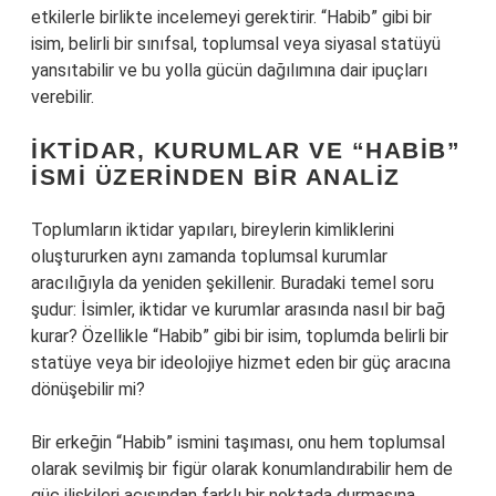
etkilerle birlikte incelemeyi gerektirir. “Habib” gibi bir
isim, belirli bir sınıfsal, toplumsal veya siyasal statüyü
yansıtabilir ve bu yolla gücün dağılımına dair ipuçları
verebilir.
İKTIDAR, KURUMLAR VE “HABIB”
İSMI ÜZERINDEN BIR ANALIZ
Toplumların iktidar yapıları, bireylerin kimliklerini
oluştururken aynı zamanda toplumsal kurumlar
aracılığıyla da yeniden şekillenir. Buradaki temel soru
şudur: İsimler, iktidar ve kurumlar arasında nasıl bir bağ
kurar? Özellikle “Habib” gibi bir isim, toplumda belirli bir
statüye veya bir ideolojiye hizmet eden bir güç aracına
dönüşebilir mi?
Bir erkeğin “Habib” ismini taşıması, onu hem toplumsal
olarak sevilmiş bir figür olarak konumlandırabilir hem de
güç ilişkileri açısından farklı bir noktada durmasına