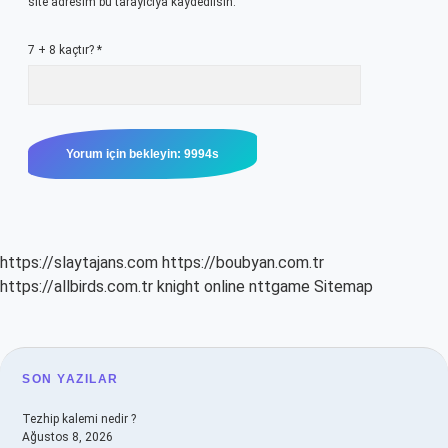
site adresim bu tarayıcıya kaydedilsin.
7 + 8 kaçtır?
*
https://slaytajans.com
https://boubyan.com.tr
https://allbirds.com.tr
knight online
nttgame
Sitemap
SIDEBAR
SON YAZILAR
Tezhip kalemi nedir ?
Ağustos 8, 2026