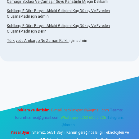
Çamaşır Sodası Ve Çamaşır Suyu Karıştırılır Mı
için
Delikanlı
Kohlberg E Göre Bireyin Ahlaki Gelişimi Kaç Düzey Ve Evreden
Oluşmaktadır
için
admin
Kohlberg E Göre Bireyin Ahlaki Gelişimi Kaç Düzey Ve Evreden
Oluşmaktadır
için
Derin
Türkiyede Ambargo Ne Zaman Kalktı
için
admin
asino
Reklam ve İletişim:
E-mail:
backlinkpaneli@gmail.com
Teams:
forumhizmeti@gmail.com
Whatsapp: 0262 606 0 726
Telegram:
@karabul
Yasal Uyarı:
Sitemiz, 5651 Sayılı Kanun gereğince Bilgi Teknolojileri ve