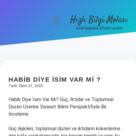
Hızlı Bilgi Molası
menüyü
aç
Anlık bilgilerle zihnini tazele!
Anasayfa
Gizlilik Politikası
Yasal Uyarı
HABIB DIYE ISIM VAR MI ?
Hakkımızda
Tarih: Ekim 21, 2025
Habib Diye İsim Var Mı? Güç, İktidar ve Toplumsal
Düzen Üzerine Siyaset Bilimi Perspektifiyle Bir
İnceleme
Güç ilişkileri, toplumsal düzen ve iktidarın kökenlerine
dair kafa yorduğumuzda, her bireyin kimliği ve ismi, bu