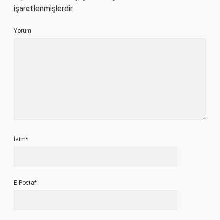
işaretlenmişlerdir
Yorum
İsim*
E-Posta*