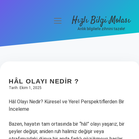
Hızlı Bilgi Molası
menüyü
aç
Anlık bilgilerle zihnini tazele!
Anasayfa
Gizlilik Politikası
Yasal Uyarı
HÂL OLAYI NEDIR ?
Hakkımızda
Tarih: Ekim 1, 2025
Hâl Olayı Nedir? Küresel ve Yerel Perspektiflerden Bir
İnceleme
Bazen, hayatın tam ortasında bir “hâl” olayı yaşarız; bir
şeyler değişir, aniden ruh halimiz değişir veya
etrafımızdaki dünya bir anda farklı gözükmeye başlar.