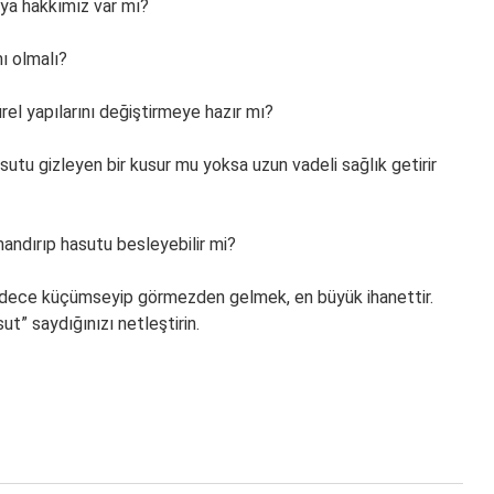
aya hakkımız var mı?
ı olmalı?
el yapılarını değiştirmeye hazır mı?
utu gizleyen bir kusur mu yoksa uzun vadeli sağlık getirir
mandırıp hasutu besleyebilir mi?
sadece küçümseyip görmezden gelmek, en büyük ihanettir.
t” saydığınızı netleştirin.