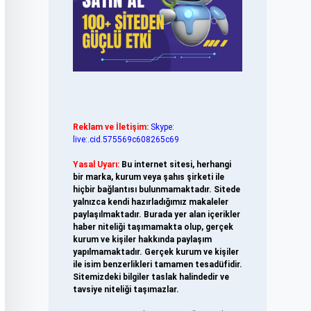
Reklam ve İletişim:
Skype:
live:.cid.575569c608265c69
Yasal Uyarı:
Bu internet sitesi, herhangi
bir marka, kurum veya şahıs şirketi ile
hiçbir bağlantısı bulunmamaktadır. Sitede
yalnızca kendi hazırladığımız makaleler
paylaşılmaktadır. Burada yer alan içerikler
haber niteliği taşımamakta olup, gerçek
kurum ve kişiler hakkında paylaşım
yapılmamaktadır. Gerçek kurum ve kişiler
ile isim benzerlikleri tamamen tesadüfidir.
Sitemizdeki bilgiler taslak halindedir ve
tavsiye niteliği taşımazlar.