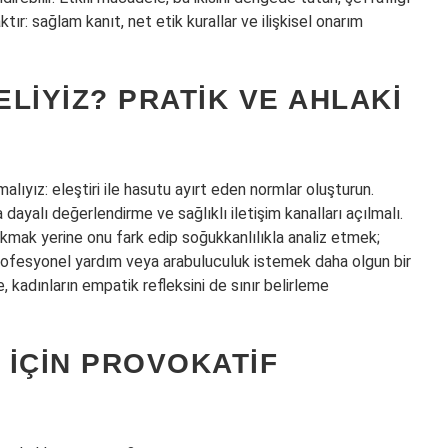
ır: sağlam kanıt, net etik kurallar ve ilişkisel onarım
LIYIZ? PRATIK VE AHLAKI
alıyız: eleştiri ile hasutu ayırt eden normlar oluşturun.
dayalı değerlendirme ve sağlıklı iletişim kanalları açılmalı.
akmak yerine onu fark edip soğukkanlılıkla analiz etmek;
ofesyonel yardım veya arabuluculuk istemek daha olgun bir
e, kadınların empatik refleksini de sınır belirleme
 IÇIN PROVOKATIF