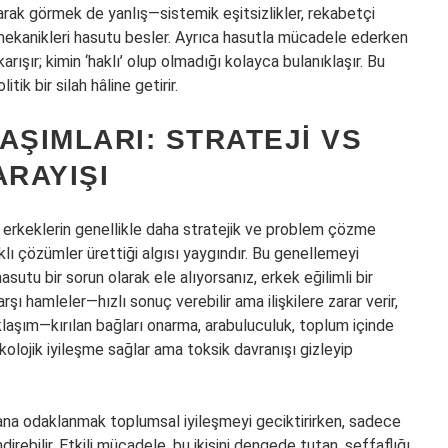
arak görmek de yanlış—sistemik eşitsizlikler, rekabetçi
mekanikleri hasutu besler. Ayrıca hasutla mücadele ederken
 karışır; kimin ‘haklı’ olup olmadığı kolayca bulanıklaşır. Bu
ik bir silah hâline getirir.
AŞIMLARI: STRATEJI VS
ARAYIŞI
 erkeklerin genellikle daha stratejik ve problem çözme
aklı çözümler ürettiği algısı yaygındır. Bu genellemeyi
sutu bir sorun olarak ele alıyorsanız, erkek eğilimli bir
şı hamleler—hızlı sonuç verebilir ama ilişkilere zarar verir,
aklaşım—kırılan bağları onarma, arabuluculuk, toplum içinde
lojik iyileşme sağlar ama toksik davranışı gizleyip
mana odaklanmak toplumsal iyileşmeyi geciktirirken, sadece
ebilir. Etkili mücadele, bu ikisini dengede tutan, şeffaflığı