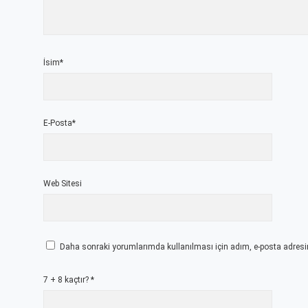
İsim*
E-Posta*
Web Sitesi
Daha sonraki yorumlarımda kullanılması için adım, e-posta adresim
7 + 8 kaçtır?
*