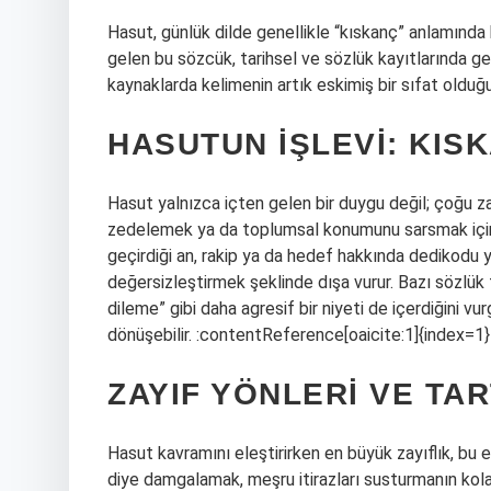
Hasut, günlük dilde genellikle “kıskanç” anlamında 
gelen bu sözcük, tarihsel ve sözlük kayıtlarında 
kaynaklarda kelimenin artık eskimiş bir sıfat olduğu
HASUTUN IŞLEVI: KIS
Hasut yalnızca içten gelen bir duygu değil; çoğu za
zedelemek ya da toplumsal konumunu sarsmak için bi
geçirdiği an, rakip ya da hedef hakkında dedikodu
değersizleştirmek şeklinde dışa vurur. Bazı sözlük 
dileme” gibi daha agresif bir niyeti de içerdiğini vu
dönüşebilir. :contentReference[oaicite:1]{index=1}
ZAYIF YÖNLERI VE TA
Hasut kavramını eleştirirken en büyük zayıflık, bu et
diye damgalamak, meşru itirazları susturmanın kolay