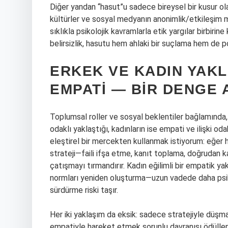
Diğer yandan “hasut”u sadece bireysel bir kusur ol
kültürler ve sosyal medyanın anonimlik/etkileşim 
sıklıkla psikolojik kavramlarla etik yargılar birbirine
belirsizlik, hasutu hem ahlaki bir suçlama hem de polit
ERKEK VE KADIN YAKL
EMPATI — BIR DENGE 
Toplumsal roller ve sosyal beklentiler bağlamında,
odaklı yaklaştığı, kadınların ise empati ve ilişki od
eleştirel bir mercekten kullanmak istiyorum: eğer ha
strateji—faili ifşa etme, kanıt toplama, doğrudan kar
çatışmayı tırmandırır. Kadın eğilimli bir empatik y
normları yeniden oluşturma—uzun vadede daha psiko
sürdürme riski taşır.
Her iki yaklaşım da eksik: sadece stratejiyle düş
empatiyle hareket etmek sorunlu davranışı ödüllendir