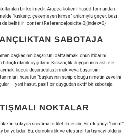
kullanılan bir kelimedir. Arapça kökenli ḥasūd formundan
genelde “kıskanç, çekemeyen kimse” anlamıyla geçer; bazı
 da belirtilir. :contentReference[oaicite:0]{index=0}
KANÇLIKTAN SABOTAJA
man başkasının başarısını baltalamak, onun itibarını
linçli olarak uygulanır. Kıskançlık duygusunun aklı ele
 yaymak, küçük düşürücülaştırmak veya başarısını
tanımları, hasutun “başkasının sahip olduğu nimetin zevalini
rgular — yani hasut, pasif bir duygudan aktif bir sabotaja
RTIŞMALI NOKTALAR
iketin kolayca suistimal edilebilmesidir. Bir eleştiriyi “hasut”
 bir yoludur. Bu, demokratik ve eleştirel tartışmayı öldürür.