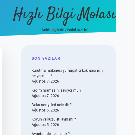
Hızlı Bilgi Molası
Anlık bilgilerle zihnini tazele!
vdcasino
SIDEBAR
SON YAZILAR
Kurutma makinesi yumuşatıcı kokması için
ne yapmalı ?
Ağustos 7, 2026
Kedim mamasını seviyor mu ?
Ağustos 7, 2026
Boks seviyeleri nelerdir ?
Ağustos 6, 2026
Koyun ve kuzu eti aynı mı ?
Ağustos 5, 2026
Avantgarde ne demek ?