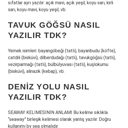
sıfatlar ayrı yazılır: açık mavi, açık yeşil, koyu sarı, kirli
sarı, koyu mavi, koyu yeşil, vb.
TAVUK GÖĞSÜ NASIL
YAZILIR TDK?
Yemek isimleri: bayangöbeği (tatlı), bayanbudu (köfte),
catdili (bisküvi), dilberdudağı (tatlı), tavukgöğsü (tatlı),
vezirparmağı (tatlı), bülbülyuvası (tatlı), kuşlokumu
(bisküvi), alinazik (kebap), vb.
DENIZ YOLU NASIL
YAZILIR TDK?
SEAWAY KELİMESİNİN ANLAMI Bu kelime sıklıkla
“seaway” birleşik kelimesi olarak yanlış yazılır. Doğru
kullanımı by sea olmalıdır.