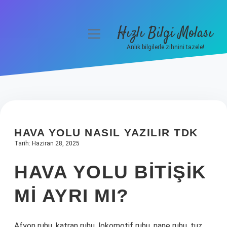
Hızlı Bilgi Molası
menüyü
aç
Anlık bilgilerle zihnini tazele!
Anasayfa
Gizlilik Politikası
Yasal Uyarı
HAVA YOLU NASIL YAZILIR TDK
Hakkımızda
Tarih: Haziran 28, 2025
HAVA YOLU BITIŞIK
MI AYRI MI?
Afyon ruhu, katran ruhu, lokomotif ruhu, nane ruhu, tuz