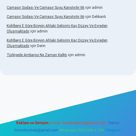
Çamaşır Sodası Ve Çamaşır Suyu Karıştırılır Mı
için
admin
Çamaşır Sodası Ve Çamaşır Suyu Karıştırılır Mı
için
Delikanlı
Kohlberg E Göre Bireyin Ahlaki Gelişimi Kaç Düzey Ve Evreden
Oluşmaktadır
için
admin
Kohlberg E Göre Bireyin Ahlaki Gelişimi Kaç Düzey Ve Evreden
Oluşmaktadır
için
Derin
Türkiyede Ambargo Ne Zaman Kalktı
için
admin
no
Reklam ve İletişim:
E-mail:
backlinkpaneli@gmail.com
Teams:
forumhizmeti@gmail.com
Whatsapp: 0262 606 0 726
Telegram: