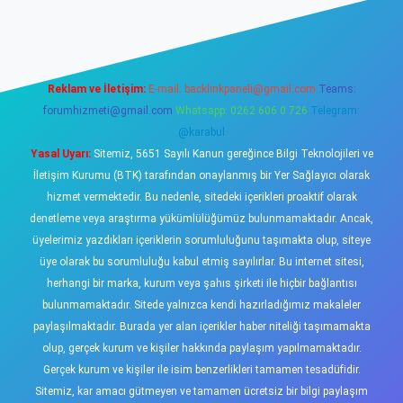
no
Reklam ve İletişim:
E-mail:
backlinkpaneli@gmail.com
Teams:
forumhizmeti@gmail.com
Whatsapp: 0262 606 0 726
Telegram:
@karabul
Yasal Uyarı:
Sitemiz, 5651 Sayılı Kanun gereğince Bilgi Teknolojileri ve
İletişim Kurumu (BTK) tarafından onaylanmış bir Yer Sağlayıcı olarak
hizmet vermektedir. Bu nedenle, sitedeki içerikleri proaktif olarak
denetleme veya araştırma yükümlülüğümüz bulunmamaktadır. Ancak,
üyelerimiz yazdıkları içeriklerin sorumluluğunu taşımakta olup, siteye
üye olarak bu sorumluluğu kabul etmiş sayılırlar. Bu internet sitesi,
herhangi bir marka, kurum veya şahıs şirketi ile hiçbir bağlantısı
bulunmamaktadır. Sitede yalnızca kendi hazırladığımız makaleler
paylaşılmaktadır. Burada yer alan içerikler haber niteliği taşımamakta
olup, gerçek kurum ve kişiler hakkında paylaşım yapılmamaktadır.
Gerçek kurum ve kişiler ile isim benzerlikleri tamamen tesadüfidir.
Sitemiz, kar amacı gütmeyen ve tamamen ücretsiz bir bilgi paylaşım