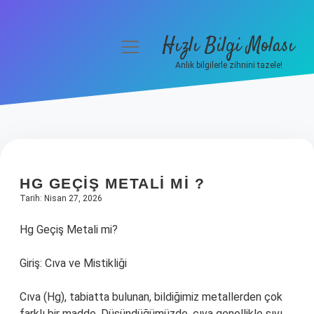
Hızlı Bilgi Molası
menüyü
aç
Anlık bilgilerle zihnini tazele!
Anasayfa
Gizlilik Politikası
Yasal Uyarı
HG GEÇIŞ METALI MI ?
Hakkımızda
Tarih: Nisan 27, 2026
Hg Geçiş Metali mi?
Giriş: Cıva ve Mistikliği
Cıva (Hg), tabiatta bulunan, bildiğimiz metallerden çok
farklı bir madde. Düşündüğümüzde, cıva genellikle sıvı