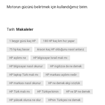
Motorun gücünü belirtmek için kullandığımız birim.
Tarih:
Makaleler
1 beygir gücü kaç HP
180 HP kaç km hız yapar
75 hp kaç basar
Aracın kaç HP olduğunu nasıl anlarız
HP açılımı ne
HP bilgisayar İsrail malı mı
HP bilgisayar nasıl okunur
HP ingilizce de ne demek
HP laptop Türk malı mı
HP markası açılımı nedir
HP markası nasıl okunur
HP ne demek ekşi sözlük
HP Türk malı mı
HP Türkiye kimin
HP ve SP ne demek
HP yüksek olursa ne olur
HPnin Türkçesi ne demek