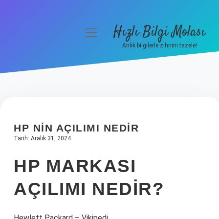
Hızlı Bilgi Molası
menüyü
aç
Anlık bilgilerle zihnini tazele!
Anasayfa
Gizlilik Politikası
Yasal Uyarı
HP NIN AÇILIMI NEDIR
Hakkımızda
Tarih: Aralık 31, 2024
HP MARKASI
AÇILIMI NEDIR?
Hewlett Packard – Vikipedi.