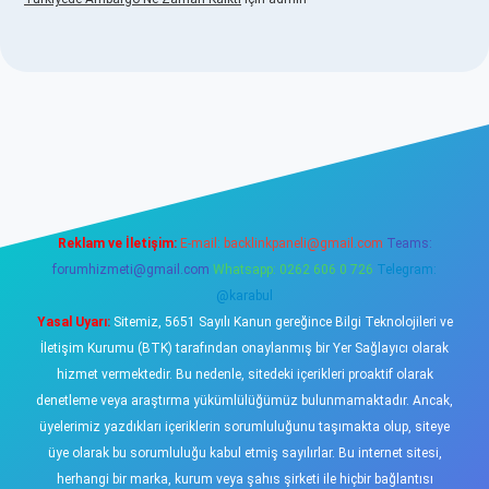
casino
Reklam ve İletişim:
E-mail:
backlinkpaneli@gmail.com
Teams:
forumhizmeti@gmail.com
Whatsapp: 0262 606 0 726
Telegram:
@karabul
Yasal Uyarı:
Sitemiz, 5651 Sayılı Kanun gereğince Bilgi Teknolojileri ve
İletişim Kurumu (BTK) tarafından onaylanmış bir Yer Sağlayıcı olarak
hizmet vermektedir. Bu nedenle, sitedeki içerikleri proaktif olarak
denetleme veya araştırma yükümlülüğümüz bulunmamaktadır. Ancak,
üyelerimiz yazdıkları içeriklerin sorumluluğunu taşımakta olup, siteye
üye olarak bu sorumluluğu kabul etmiş sayılırlar. Bu internet sitesi,
herhangi bir marka, kurum veya şahıs şirketi ile hiçbir bağlantısı