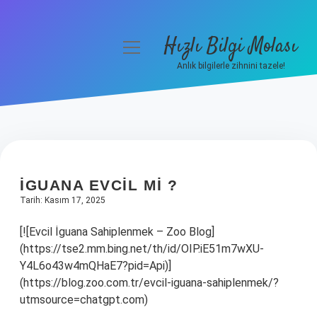
Hızlı Bilgi Molası
menüyü
aç
Anlık bilgilerle zihnini tazele!
Anasayfa
Gizlilik Politikası
Yasal Uyarı
İGUANA EVCIL MI ?
Hakkımızda
Tarih: Kasım 17, 2025
[![Evcil İguana Sahiplenmek – Zoo Blog]
(https://tse2.mm.bing.net/th/id/OIP.iE51m7wXU-
Y4L6o43w4mQHaE7?pid=Api)]
(https://blog.zoo.com.tr/evcil-iguana-sahiplenmek/?
utmsource=chatgpt.com)