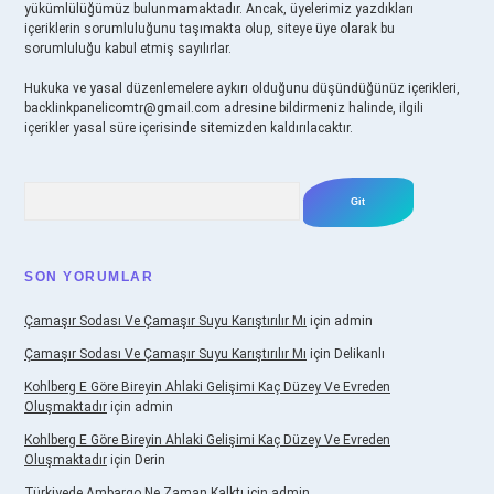
yükümlülüğümüz bulunmamaktadır. Ancak, üyelerimiz yazdıkları
içeriklerin sorumluluğunu taşımakta olup, siteye üye olarak bu
sorumluluğu kabul etmiş sayılırlar.
Hukuka ve yasal düzenlemelere aykırı olduğunu düşündüğünüz içerikleri,
backlinkpanelicomtr@gmail.com
adresine bildirmeniz halinde, ilgili
içerikler yasal süre içerisinde sitemizden kaldırılacaktır.
Arama
SON YORUMLAR
Çamaşır Sodası Ve Çamaşır Suyu Karıştırılır Mı
için
admin
Çamaşır Sodası Ve Çamaşır Suyu Karıştırılır Mı
için
Delikanlı
Kohlberg E Göre Bireyin Ahlaki Gelişimi Kaç Düzey Ve Evreden
Oluşmaktadır
için
admin
Kohlberg E Göre Bireyin Ahlaki Gelişimi Kaç Düzey Ve Evreden
Oluşmaktadır
için
Derin
Türkiyede Ambargo Ne Zaman Kalktı
için
admin