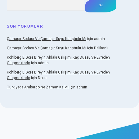
Arama
SON YORUMLAR
Çamaşır Sodası Ve Çamaşır Suyu Karıştırılır Mı
için
admin
Çamaşır Sodası Ve Çamaşır Suyu Karıştırılır Mı
için
Delikanlı
Kohlberg E Göre Bireyin Ahlaki Gelişimi Kaç Düzey Ve Evreden
Oluşmaktadır
için
admin
Kohlberg E Göre Bireyin Ahlaki Gelişimi Kaç Düzey Ve Evreden
Oluşmaktadır
için
Derin
Türkiyede Ambargo Ne Zaman Kalktı
için
admin
o