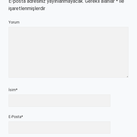
E-posta adresiniz yayınlanmayacak.
Gerekli alanlar
*
ile
işaretlenmişlerdir
Yorum
İsim*
E-Posta*