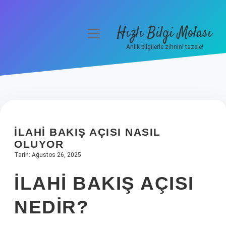
Hızlı Bilgi Molası
menüyü
aç
Anlık bilgilerle zihnini tazele!
Anasayfa
Gizlilik Politikası
Yasal Uyarı
İLAHI BAKIŞ AÇISI NASIL
Hakkımızda
OLUYOR
Tarih: Ağustos 26, 2025
İLAHI BAKIŞ AÇISI
NEDIR?