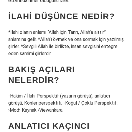
etrafında neler olduğunu izler.
İLAHI DÜŞÜNCE NEDIR?
*İlahi olanın anlamı “Allah için Tanrı, Allah’a aittir”
anlamına gelir. *Allah’ı övmek ve ona sormak için yazılmış
şiirler. *Sevgili Allah ile birlikte, insan sevgisini entegre
eden samimi şiirlerdir.
BAKIŞ AÇILARI
NELERDIR?
-Hakim / İlahi Perspektif (yazarın görüşü), anlatıcı
görüşü, Könler perspektifi, -Koğul / Çoklu Perspektif.
›Mod› Kaynak ›Viewankara.
ANLATICI KAÇINCI