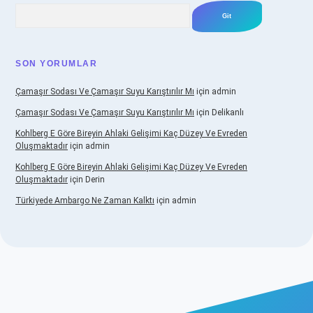
Arama
SON YORUMLAR
Çamaşır Sodası Ve Çamaşır Suyu Karıştırılır Mı
için
admin
Çamaşır Sodası Ve Çamaşır Suyu Karıştırılır Mı
için
Delikanlı
Kohlberg E Göre Bireyin Ahlaki Gelişimi Kaç Düzey Ve Evreden
Oluşmaktadır
için
admin
Kohlberg E Göre Bireyin Ahlaki Gelişimi Kaç Düzey Ve Evreden
Oluşmaktadır
için
Derin
Türkiyede Ambargo Ne Zaman Kalktı
için
admin
casino