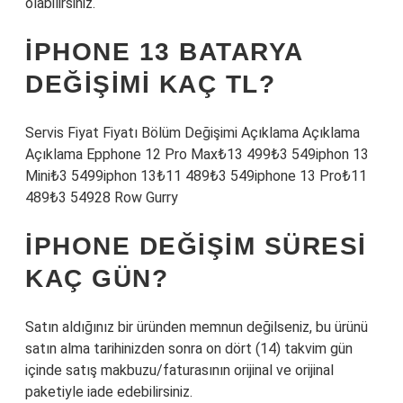
olabilirsiniz.
İPHONE 13 BATARYA
DEĞIŞIMI KAÇ TL?
Servis Fiyat Fiyatı Bölüm Değişimi Açıklama Açıklama
Açıklama Epphone 12 Pro Max₺13 499₺3 549iphon 13
Mini₺3 5499iphon 13₺11 489₺3 549iphone 13 Pro₺11
489₺3 54928 Row Gurry
IPHONE DEĞIŞIM SÜRESI
KAÇ GÜN?
Satın aldığınız bir üründen memnun değilseniz, bu ürünü
satın alma tarihinizden sonra on dört (14) takvim gün
içinde satış makbuzu/faturasının orijinal ve orijinal
paketiyle iade edebilirsiniz.