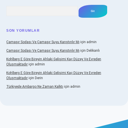
Arama
SON YORUMLAR
Çamaşır Sodası Ve Çamaşır Suyu Karıştırılır Mı
için
admin
Çamaşır Sodası Ve Çamaşır Suyu Karıştırılır Mı
için
Delikanlı
Kohlberg E Göre Bireyin Ahlaki Gelişimi Kaç Düzey Ve Evreden
Oluşmaktadır
için
admin
Kohlberg E Göre Bireyin Ahlaki Gelişimi Kaç Düzey Ve Evreden
Oluşmaktadır
için
Derin
Türkiyede Ambargo Ne Zaman Kalktı
için
admin
asino