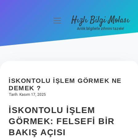
Hızlı Bilgi Molası
menüyü
aç
Anlık bilgilerle zihnini tazele!
Anasayfa
Gizlilik Politikası
Yasal Uyarı
İSKONTOLU IŞLEM GÖRMEK NE
Hakkımızda
DEMEK ?
Tarih: Kasım 17, 2025
İSKONTOLU İŞLEM
GÖRMEK: FELSEFI BIR
BAKIŞ AÇISI