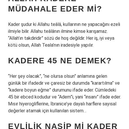
MÜDAHALE EDER MI?
Kader şudur ki Allahu teâlâ, kullarının ne yapacağını ezeli
ilmiyle bilir. Allahu teâlânın ilmine kimse karışamaz.
“Allah’ın takdiridir” sözü de hoş değildir. Her iş, iyi veya
kötü olsun, Allah Teala’nın iradesiyle yapılır.
KADERE 45 NE DEMEK?
“Her şey olacak”, “ne olursa olsun” anlamına gelen
günlük bir ifadedir ve çaresiz bir durumda “karartılma” ve
“kadere boyun eğme” durumunu ifade eder. Cümledeki
45 bir ebced kodudur ve “Adem”i, yani “insanı” ifade eder.
Mısır hiyerogliflerine, İbranice’ye dayalı harflere sayısal
değerler atamak için kullanılan sistem…
EVLILIK NASIP MI KADER