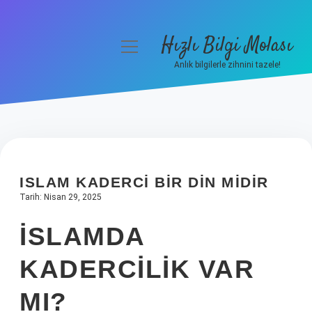
Hızlı Bilgi Molası
menüyü
aç
Anlık bilgilerle zihnini tazele!
Anasayfa
Gizlilik Politikası
Yasal Uyarı
ISLAM KADERCI BIR DIN MIDIR
Hakkımızda
Tarih: Nisan 29, 2025
İSLAMDA
KADERCILIK VAR
MI?