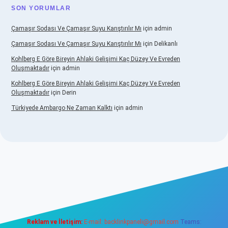
SON YORUMLAR
Çamaşır Sodası Ve Çamaşır Suyu Karıştırılır Mı
için
admin
Çamaşır Sodası Ve Çamaşır Suyu Karıştırılır Mı
için
Delikanlı
Kohlberg E Göre Bireyin Ahlaki Gelişimi Kaç Düzey Ve Evreden
Oluşmaktadır
için
admin
Kohlberg E Göre Bireyin Ahlaki Gelişimi Kaç Düzey Ve Evreden
Oluşmaktadır
için
Derin
Türkiyede Ambargo Ne Zaman Kalktı
için
admin
o
Reklam ve İletişim:
E-mail:
backlinkpaneli@gmail.com
Teams: