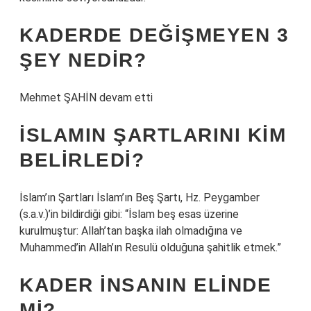
KADERDE DEĞIŞMEYEN 3
ŞEY NEDIR?
Mehmet ŞAHİN devam etti
İSLAMIN ŞARTLARINI KIM
BELIRLEDI?
İslam’ın Şartları İslam’ın Beş Şartı, Hz. Peygamber
(s.a.v.)’in bildirdiği gibi: “İslam beş esas üzerine
kurulmuştur: Allah’tan başka ilah olmadığına ve
Muhammed’in Allah’ın Resulü olduğuna şahitlik etmek.”
KADER INSANIN ELINDE
MI?