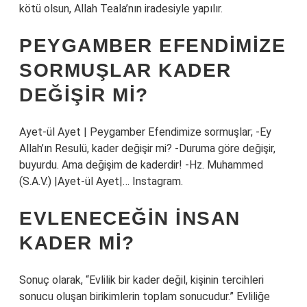
kötü olsun, Allah Teala’nın iradesiyle yapılır.
PEYGAMBER EFENDIMIZE
SORMUŞLAR KADER
DEĞIŞIR MI?
Ayet-ül Ayet | Peygamber Efendimize sormuşlar; -Ey
Allah’ın Resulü, kader değişir mi? -Duruma göre değişir,
buyurdu. Ama değişim de kaderdir! -Hz. Muhammed
(S.A.V.) |Ayet-ül Ayet|… Instagram.
EVLENECEĞIN INSAN
KADER MI?
Sonuç olarak, “Evlilik bir kader değil, kişinin tercihleri ​​
sonucu oluşan birikimlerin toplam sonucudur.” Evliliğe