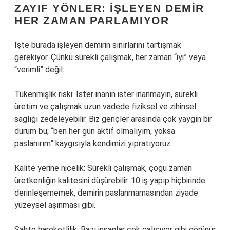
ZAYIF YÖNLER: İŞLEYEN DEMIR
HER ZAMAN PARLAMIYOR
İşte burada işleyen demirin sınırlarını tartışmak
gerekiyor. Çünkü sürekli çalışmak, her zaman “iyi” veya
“verimli” değil:
Tükenmişlik riski: İster inanın ister inanmayın, sürekli
üretim ve çalışmak uzun vadede fiziksel ve zihinsel
sağlığı zedeleyebilir. Biz gençler arasında çok yaygın bir
durum bu; “ben her gün aktif olmalıyım, yoksa
paslanırım” kaygısıyla kendimizi yıpratıyoruz.
Kalite yerine nicelik: Sürekli çalışmak, çoğu zaman
üretkenliğin kalitesini düşürebilir. 10 iş yapıp hiçbirinde
derinleşememek, demirin paslanmamasından ziyade
yüzeysel aşınması gibi.
Sahte hareketlilik: Bazı insanlar çok çalışıyor gibi görünür