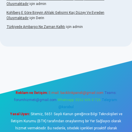
Oluşmaktadır
için
admin
Kohlberg E Göre Bireyin Ahlaki Gelişimi Kaç Düzey Ve Evreden
Oluşmaktadır
için
Derin
Türkiyede Ambargo Ne Zaman Kalktı
için
admin
ino
Reklam ve İletişim:
E-mail:
backlinkpaneli@gmail.com
Teams:
forumhizmeti@gmail.com
Whatsapp: 0262 606 0 726
Telegram:
@karabul
Yasal Uyarı:
Sitemiz, 5651 Sayılı Kanun gereğince Bilgi Teknolojileri ve
İletişim Kurumu (BTK) tarafından onaylanmış bir Yer Sağlayıcı olarak
hizmet vermektedir. Bu nedenle, sitedeki içerikleri proaktif olarak