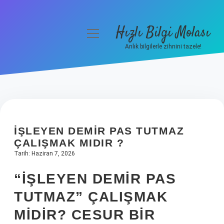
Hızlı Bilgi Molası
menüyü
aç
Anlık bilgilerle zihnini tazele!
Anasayfa
Gizlilik Politikası
Yasal Uyarı
İŞLEYEN DEMIR PAS TUTMAZ
Hakkımızda
ÇALIŞMAK MIDIR ?
Tarih: Haziran 7, 2026
“İŞLEYEN DEMIR PAS
TUTMAZ” ÇALIŞMAK
MIDIR? CESUR BIR