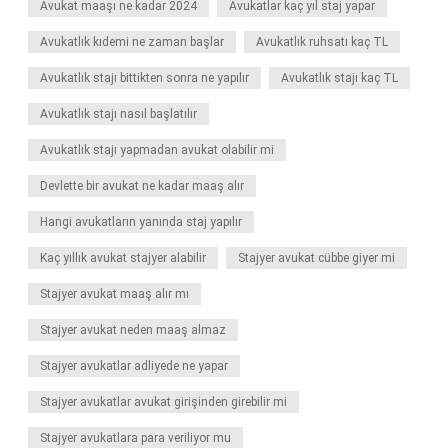
Avukat maaşı ne kadar 2024
Avukatlar kaç yıl staj yapar
Avukatlık kıdemi ne zaman başlar
Avukatlık ruhsatı kaç TL
Avukatlık stajı bittikten sonra ne yapılır
Avukatlık stajı kaç TL
Avukatlık stajı nasıl başlatılır
Avukatlık stajı yapmadan avukat olabilir mi
Devlette bir avukat ne kadar maaş alır
Hangi avukatların yanında staj yapılır
Kaç yıllık avukat stajyer alabilir
Stajyer avukat cübbe giyer mi
Stajyer avukat maaş alır mı
Stajyer avukat neden maaş almaz
Stajyer avukatlar adliyede ne yapar
Stajyer avukatlar avukat girişinden girebilir mi
Stajyer avukatlara para veriliyor mu