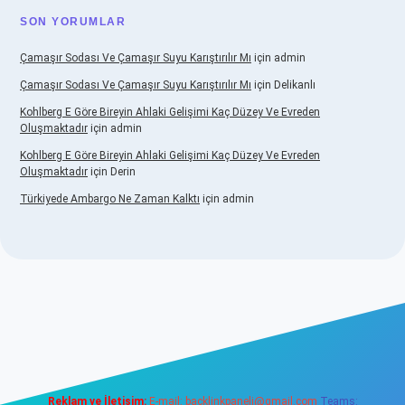
SON YORUMLAR
Çamaşır Sodası Ve Çamaşır Suyu Karıştırılır Mı
için
admin
Çamaşır Sodası Ve Çamaşır Suyu Karıştırılır Mı
için
Delikanlı
Kohlberg E Göre Bireyin Ahlaki Gelişimi Kaç Düzey Ve Evreden
Oluşmaktadır
için
admin
Kohlberg E Göre Bireyin Ahlaki Gelişimi Kaç Düzey Ve Evreden
Oluşmaktadır
için
Derin
Türkiyede Ambargo Ne Zaman Kalktı
için
admin
dcasino
Reklam ve İletişim:
E-mail:
backlinkpaneli@gmail.com
Teams: