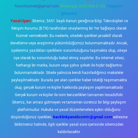
forumhizmeti@gmail.com
Whatsapp: 0262 606 0 726
Telegram:
@karabul
Yasal Uyarı:
Sitemiz, 5651 Sayılı Kanun gereğince Bilgi Teknolojileri ve
İletişim Kurumu (BTK) tarafından onaylanmış bir Yer Sağlayıcı olarak
hizmet vermektedir. Bu nedenle, sitedeki içerikleri proaktif olarak
denetleme veya araştırma yükümlülüğümüz bulunmamaktadır. Ancak,
üyelerimiz yazdıkları içeriklerin sorumluluğunu taşımakta olup, siteye
üye olarak bu sorumluluğu kabul etmiş sayılırlar. Bu internet sitesi,
herhangi bir marka, kurum veya şahıs şirketi ile hiçbir bağlantısı
bulunmamaktadır. Sitede yalnızca kendi hazırladığımız makaleler
paylaşılmaktadır. Burada yer alan içerikler haber niteliği taşımamakta
olup, gerçek kurum ve kişiler hakkında paylaşım yapılmamaktadır.
Gerçek kurum ve kişiler ile isim benzerlikleri tamamen tesadüfidir.
Sitemiz, kar amacı gütmeyen ve tamamen ücretsiz bir bilgi paylaşım
platformudur. Hukuka ve yasal düzenlemelere aykırı olduğunu
düşündüğünüz içerikleri,
backlinkpanelicomtr@gmail.com
adresine
bildirmeniz halinde, ilgili içerikler yasal süre içerisinde sitemizden
kaldırılacaktır.