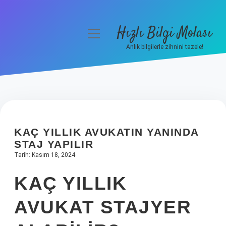
Hızlı Bilgi Molası
menüyü
aç
Anlık bilgilerle zihnini tazele!
Anasayfa
Gizlilik Politikası
Yasal Uyarı
KAÇ YILLIK AVUKATIN YANINDA
Hakkımızda
STAJ YAPILIR
Tarih: Kasım 18, 2024
KAÇ YILLIK
AVUKAT STAJYER