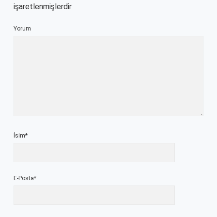
işaretlenmişlerdir
Yorum
İsim*
E-Posta*