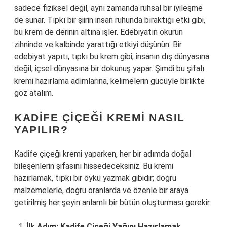
sadece fiziksel değil, aynı zamanda ruhsal bir iyileşme
de sunar. Tıpkı bir şiirin insan ruhunda bıraktığı etki gibi,
bu krem de derinin altına işler. Edebiyatın okurun
zihninde ve kalbinde yarattığı etkiyi düşünün. Bir
edebiyat yapıtı, tıpkı bu krem gibi, insanın dış dünyasına
değil, içsel dünyasına bir dokunuş yapar. Şimdi bu şifalı
kremi hazırlama adımlarına, kelimelerin gücüyle birlikte
göz atalım.
KADIFE ÇIÇEĞI KREMI NASIL
YAPILIR?
Kadife çiçeği kremi yaparken, her bir adımda doğal
bileşenlerin şifasını hissedeceksiniz. Bu kremi
hazırlamak, tıpkı bir öykü yazmak gibidir; doğru
malzemelerle, doğru oranlarda ve özenle bir araya
getirilmiş her şeyin anlamlı bir bütün oluşturması gerekir.
İlk Adım: Kadife Çiçeği Yağını Hazırlamak