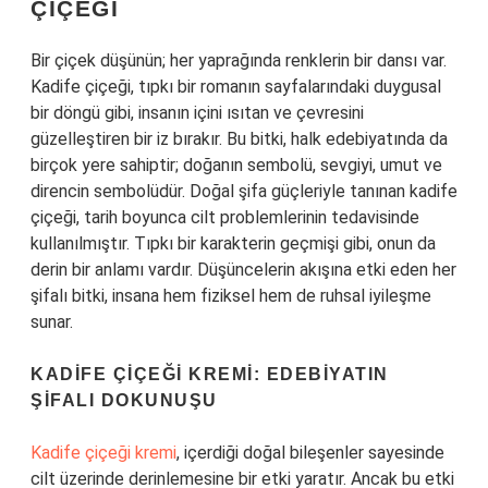
ÇIÇEĞI
Bir çiçek düşünün; her yaprağında renklerin bir dansı var.
Kadife çiçeği, tıpkı bir romanın sayfalarındaki duygusal
bir döngü gibi, insanın içini ısıtan ve çevresini
güzelleştiren bir iz bırakır. Bu bitki, halk edebiyatında da
birçok yere sahiptir; doğanın sembolü, sevgiyi, umut ve
direncin sembolüdür. Doğal şifa güçleriyle tanınan kadife
çiçeği, tarih boyunca cilt problemlerinin tedavisinde
kullanılmıştır. Tıpkı bir karakterin geçmişi gibi, onun da
derin bir anlamı vardır. Düşüncelerin akışına etki eden her
şifalı bitki, insana hem fiziksel hem de ruhsal iyileşme
sunar.
KADIFE ÇIÇEĞI KREMI: EDEBIYATIN
ŞIFALI DOKUNUŞU
Kadife çiçeği kremi
, içerdiği doğal bileşenler sayesinde
cilt üzerinde derinlemesine bir etki yaratır. Ancak bu etki