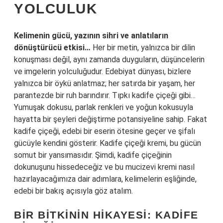
YOLCULUK
Kelimenin gücü, yazının sihri ve anlatıların
dönüştürücü etkisi…
Her bir metin, yalnızca bir dilin
konuşması değil, aynı zamanda duyguların, düşüncelerin
ve imgelerin yolculuğudur. Edebiyat dünyası, bizlere
yalnızca bir öykü anlatmaz; her satırda bir yaşam, her
parantezde bir ruh barındırır. Tıpkı kadife çiçeği gibi…
Yumuşak dokusu, parlak renkleri ve yoğun kokusuyla
hayatta bir şeyleri değiştirme potansiyeline sahip. Fakat
kadife çiçeği, edebi bir eserin ötesine geçer ve şifalı
gücüyle kendini gösterir. Kadife çiçeği kremi, bu gücün
somut bir yansımasıdır. Şimdi, kadife çiçeğinin
dokunuşunu hissedeceğiz ve bu mucizevi kremi nasıl
hazırlayacağımıza dair adımlara, kelimelerin eşliğinde,
edebi bir bakış açısıyla göz atalım.
BIR BITKININ HIKAYESI: KADIFE