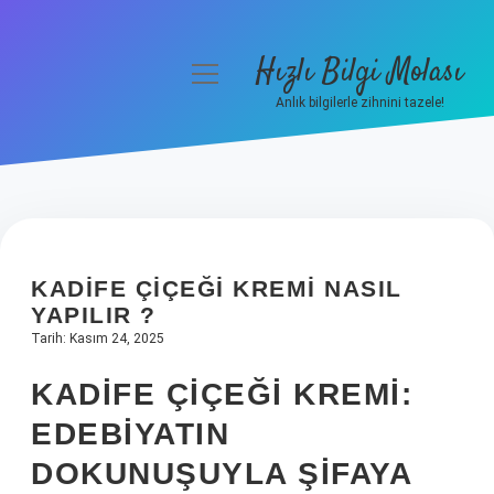
Hızlı Bilgi Molası
menüyü
aç
Anlık bilgilerle zihnini tazele!
Anasayfa
Gizlilik Politikası
Yasal Uyarı
KADIFE ÇIÇEĞI KREMI NASIL
Hakkımızda
YAPILIR ?
Tarih: Kasım 24, 2025
KADIFE ÇIÇEĞI KREMI:
EDEBIYATIN
DOKUNUŞUYLA ŞIFAYA