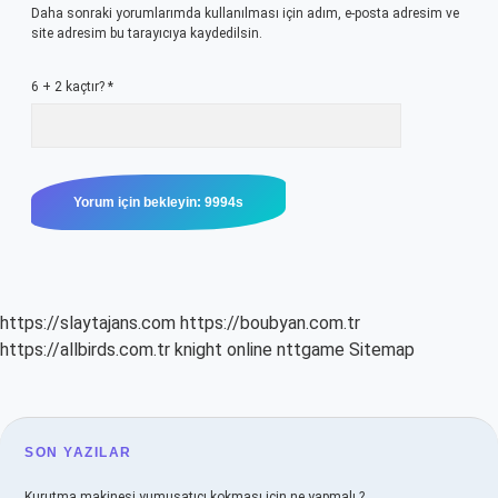
Daha sonraki yorumlarımda kullanılması için adım, e-posta adresim ve
site adresim bu tarayıcıya kaydedilsin.
6 + 2 kaçtır?
*
https://slaytajans.com
https://boubyan.com.tr
https://allbirds.com.tr
knight online
nttgame
Sitemap
SIDEBAR
SON YAZILAR
Kurutma makinesi yumuşatıcı kokması için ne yapmalı ?