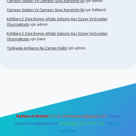
Çamaşır Sodası Ve Çamaşır Suyu Karıştırılır Mı
için
admin
Çamaşır Sodası Ve Çamaşır Suyu Karıştırılır Mı
için
Delikanlı
Kohlberg E Göre Bireyin Ahlaki Gelişimi Kaç Düzey Ve Evreden
Oluşmaktadır
için
admin
Kohlberg E Göre Bireyin Ahlaki Gelişimi Kaç Düzey Ve Evreden
Oluşmaktadır
için
Derin
Türkiyede Ambargo Ne Zaman Kalktı
için
admin
no
Reklam ve İletişim:
E-mail:
backlinkpaneli@gmail.com
Teams:
forumhizmeti@gmail.com
Whatsapp: 0262 606 0 726
Telegram:
@karabul