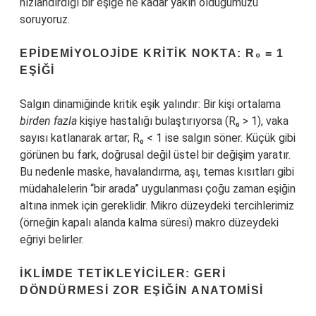
hızlandırdığı bir eşiğe ne kadar yakın olduğumuzu
soruyoruz.
EPIDEMIYOLOJIDE KRITIK NOKTA: R₀ = 1
EŞIĞI
Salgın dinamiğinde kritik eşik yalındır: Bir kişi ortalama
birden fazla
kişiye hastalığı bulaştırıyorsa (R₀ > 1), vaka
sayısı katlanarak artar; R₀ < 1 ise salgın söner. Küçük gibi
görünen bu fark, doğrusal değil üstel bir değişim yaratır.
Bu nedenle maske, havalandırma, aşı, temas kısıtları gibi
müdahalelerin “bir arada” uygulanması çoğu zaman eşiğin
altına inmek için gereklidir. Mikro düzeydeki tercihlerimiz
(örneğin kapalı alanda kalma süresi) makro düzeydeki
eğriyi belirler.
İKLIMDE TETIKLEYICILER: GERI
DÖNDÜRMESI ZOR EŞIĞIN ANATOMISI