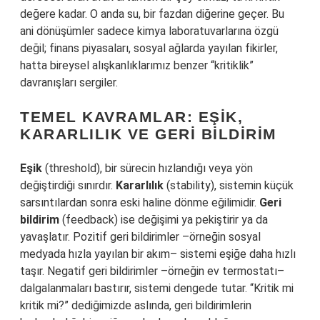
değere kadar. O anda su, bir fazdan diğerine geçer. Bu
ani dönüşümler sadece kimya laboratuvarlarına özgü
değil; finans piyasaları, sosyal ağlarda yayılan fikirler,
hatta bireysel alışkanlıklarımız benzer “kritiklik”
davranışları sergiler.
TEMEL KAVRAMLAR: EŞIK,
KARARLILIK VE GERI BILDIRIM
Eşik
(threshold), bir sürecin hızlandığı veya yön
değiştirdiği sınırdır.
Kararlılık
(stability), sistemin küçük
sarsıntılardan sonra eski haline dönme eğilimidir.
Geri
bildirim
(feedback) ise değişimi ya pekiştirir ya da
yavaşlatır. Pozitif geri bildirimler –örneğin sosyal
medyada hızla yayılan bir akım– sistemi eşiğe daha hızlı
taşır. Negatif geri bildirimler –örneğin ev termostatı–
dalgalanmaları bastırır, sistemi dengede tutar. “Kritik mi
kritik mi?” dediğimizde aslında, geri bildirimlerin