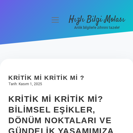
Hızlı Bilgi Molası
menüyü
aç
Anlık bilgilerle zihnini tazele!
Anasayfa
Gizlilik Politikası
Yasal Uyarı
KRITIK MI KRITIK MI ?
Hakkımızda
Tarih: Kasım 1, 2025
KRITIK MI KRITIK MI?
BILIMSEL EŞIKLER,
DÖNÜM NOKTALARI VE
GÜNDELIK YAŞAMIMIZA