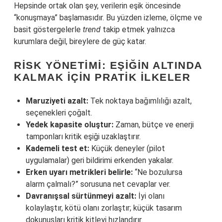
Hepsinde ortak olan şey, verilerin eşik öncesinde
“konuşmaya” başlamasıdır. Bu yüzden izleme, ölçme ve
basit göstergelerle
trend
takip etmek yalnızca
kurumlara değil, bireylere de güç katar.
RISK YÖNETIMI: EŞIĞIN ALTINDA
KALMAK İÇIN PRATIK İLKELER
Maruziyeti azalt:
Tek noktaya bağımlılığı azalt,
seçenekleri çoğalt.
Yedek kapasite oluştur:
Zaman, bütçe ve enerji
tamponları kritik eşiği uzaklaştırır.
Kademeli test et:
Küçük deneyler (pilot
uygulamalar) geri bildirimi erkenden yakalar.
Erken uyarı metrikleri belirle:
“Ne bozulursa
alarm çalmalı?” sorusuna net cevaplar ver.
Davranışsal sürtünmeyi azalt:
İyi olanı
kolaylaştır, kötü olanı zorlaştır; küçük tasarım
dokunuşları kritik kitleyi hızlandırır.