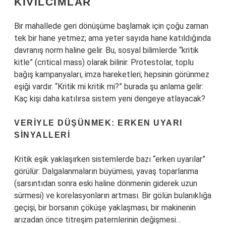
KIVILCIMLAR
Bir mahallede geri dönüşüme başlamak için çoğu zaman
tek bir hane yetmez; ama yeter sayıda hane katıldığında
davranış norm haline gelir. Bu, sosyal bilimlerde “kritik
kitle” (critical mass) olarak bilinir. Protestolar, toplu
bağış kampanyaları, imza hareketleri; hepsinin görünmez
eşiği vardır. “Kritik mi kritik mi?” burada şu anlama gelir:
Kaç kişi daha katılırsa sistem yeni dengeye atlayacak?
VERIYLE DÜŞÜNMEK: ERKEN UYARI
SINYALLERI
Kritik eşik yaklaşırken sistemlerde bazı “erken uyarılar”
görülür: Dalgalanmaların büyümesi, yavaş toparlanma
(sarsıntıdan sonra eski haline dönmenin giderek uzun
sürmesi) ve korelasyonların artması. Bir gölün bulanıklığa
geçişi, bir borsanın çöküşe yaklaşması, bir makinenin
arızadan önce titreşim paternlerinin değişmesi…