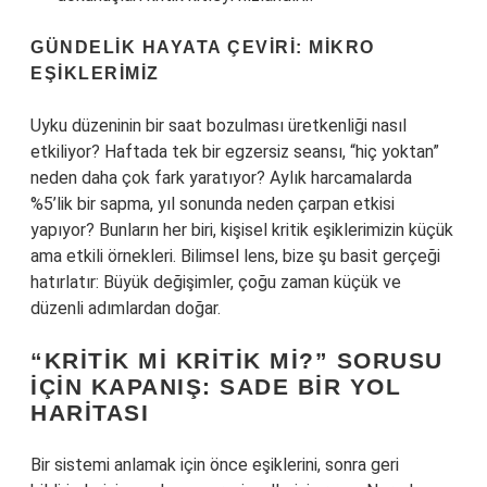
GÜNDELIK HAYATA ÇEVIRI: MIKRO
EŞIKLERIMIZ
Uyku düzeninin bir saat bozulması üretkenliği nasıl
etkiliyor? Haftada tek bir egzersiz seansı, “hiç yoktan”
neden daha çok fark yaratıyor? Aylık harcamalarda
%5’lik bir sapma, yıl sonunda neden çarpan etkisi
yapıyor? Bunların her biri, kişisel kritik eşiklerimizin küçük
ama etkili örnekleri. Bilimsel lens, bize şu basit gerçeği
hatırlatır: Büyük değişimler, çoğu zaman küçük ve
düzenli adımlardan doğar.
“KRITIK MI KRITIK MI?” SORUSU
İÇIN KAPANIŞ: SADE BIR YOL
HARITASI
Bir sistemi anlamak için önce eşiklerini, sonra geri