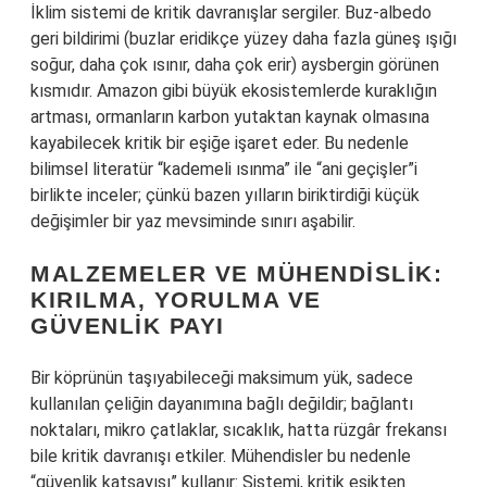
İklim sistemi de kritik davranışlar sergiler. Buz-albedo
geri bildirimi (buzlar eridikçe yüzey daha fazla güneş ışığı
soğur, daha çok ısınır, daha çok erir) aysbergin görünen
kısmıdır. Amazon gibi büyük ekosistemlerde kuraklığın
artması, ormanların karbon yutaktan kaynak olmasına
kayabilecek kritik bir eşiğe işaret eder. Bu nedenle
bilimsel literatür “kademeli ısınma” ile “ani geçişler”i
birlikte inceler; çünkü bazen yılların biriktirdiği küçük
değişimler bir yaz mevsiminde sınırı aşabilir.
MALZEMELER VE MÜHENDISLIK:
KIRILMA, YORULMA VE
GÜVENLIK PAYI
Bir köprünün taşıyabileceği maksimum yük, sadece
kullanılan çeliğin dayanımına bağlı değildir; bağlantı
noktaları, mikro çatlaklar, sıcaklık, hatta rüzgâr frekansı
bile kritik davranışı etkiler. Mühendisler bu nedenle
“güvenlik katsayısı” kullanır: Sistemi, kritik eşikten