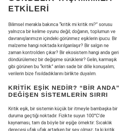
ETKILERI
Bilimsel merakla bakınca “kritik mi kritik mi?” sorusu
yalnızca bir kelime oyunu değil; doğanın, toplumun ve
davranışlarımızın içindeki görünmez eşiklerin ipucu. Bir
malzeme hangi noktada kırılganlaşır? Bir salgın ne
zaman kontrolden çıkar? Bir ekosistem hangi anda geri
döndürülemez bir değişime sürüklenir? Gelin, karmaşık
gibi görünen bu “kritik” anları sade bir dille konuşalım;
verilerin bize fısıldadıklarını birlikte duyalım.
KRITIK EŞIK NEDIR? “BIR ANDA”
DEĞIŞEN SISTEMLERIN SIRRI
Kritik eşik, bir sistemin küçük bir itmeyle bambaşka bir
duruma geçtiği noktadır. Fizikte suyun 100°C’de
kaynaması, tam da böyle bir eşiğe örnektir: Sıcaklık
derecesi ufak ufak artarken bir şey olmaz; ta ki kritik