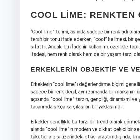
COOL LIME: RENKTEN 
“Cool lime” terimi, aslında sadece bir renk adı olarak
ferah bir tonu ifade ederken, “cool” kelimesi, bir ş
sıfattır. Ancak, bu ifadenin kullanımı, özellikle toplu
ifadesi, hem renk olarak hem de bir yaşam tarzı olara
ERKEKLERIN OBJEKTIF VE VE
Erkeklerin “cool lime”ı değerlendirme biçimi genellik
sadece bir renk değil, aynı zamanda bir markanın, ü
açısında, “cool lime” tarzın, gençliği, dinamizmi ve
tasarımda sıkça karşılaşılan bir yaklaşımdır.
Erkekler genellikle bu tarzı bir trend olarak görme
alanda “cool lime”ın modern ve dikkat çekici bir seç
tüketici algısı üzerindeki etkisi araştırıldığında, lim