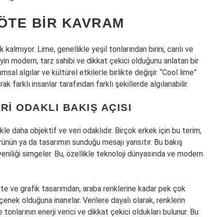
ÖTE BIR KAVRAM
 kalmıyor. Lime, genellikle yeşil tonlarından birini, canlı ve
eyin modern, tarz sahibi ve dikkat çekici olduğunu anlatan bir
msal algılar ve kültürel etkilerle birlikte değişir. “Cool lime”
k farklı insanlar tarafından farklı şekillerde algılanabilir.
RI ODAKLI BAKIŞ AÇISI
le daha objektif ve veri odaklıdır. Birçok erkek için bu terim,
rünün ya da tasarımın sunduğu mesajı yansıtır. Bu bakış
 yeniliği simgeler. Bu, özellikle teknoloji dünyasında ve modern
kte ve grafik tasarımdan, araba renklerine kadar pek çok
enek olduğuna inanırlar. Verilere dayalı olarak, renklerin
e tonlarının enerji verici ve dikkat çekici oldukları bulunur. Bu