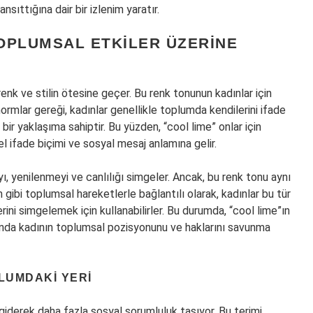
ansıttığına dair bir izlenim yaratır.
OPLUMSAL ETKILER ÜZERINE
enk ve stilin ötesine geçer. Bu renk tonunun kadınlar için
ormlar gereği, kadınlar genellikle toplumda kendilerini ifade
r yaklaşıma sahiptir. Bu yüzden, “cool lime” onlar için
l ifade biçimi ve sosyal mesaj anlamına gelir.
ğayı, yenilenmeyi ve canlılığı simgeler. Ancak, bu renk tonu aynı
 gibi toplumsal hareketlerle bağlantılı olarak, kadınlar bu tür
erini simgelemek için kullanabilirler. Bu durumda, “cool lime”ın
manda kadının toplumsal pozisyonunu ve haklarını savunma
PLUMDAKI YERI
giderek daha fazla sosyal sorumluluk taşıyor. Bu terimi