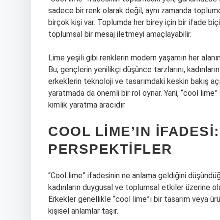
sadece bir renk olarak değil, aynı zamanda toplumdaki
birçok kişi var. Toplumda her birey için bir ifade biç
toplumsal bir mesaj iletmeyi amaçlayabilir.
Lime yeşili gibi renklerin modern yaşamın her alanın
Bu, gençlerin yenilikçi düşünce tarzlarını, kadınla
erkeklerin teknoloji ve tasarımdaki keskin bakış açıl
yaratmada da önemli bir rol oynar. Yani, “cool lime”
kimlik yaratma aracıdır.
COOL LIME’IN İFADESI
PERSPEKTIFLER
“Cool lime” ifadesinin ne anlama geldiğini düşündüğ
kadınların duygusal ve toplumsal etkiler üzerine ola
Erkekler genellikle “cool lime”ı bir tasarım veya ür
kişisel anlamlar taşır.