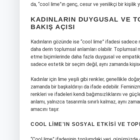
da, “cool lime”ın genç, cesur ve yenilikçi bir kişilik y
KADINLARIN DUYGUSAL VE T
BAKIŞ AÇISI
Kadınların gözünde ise “cool lime” ifadesi sadece r
daha derin toplumsal anlamları olabilir. Toplumsal n
etme biçimlerinde daha fazla duygusal ve empatik bi
sadece estetik bir seçim değil, aynı zamanda kişise
Kadınlar için lime yeşili gibi renkler, genellikle do
zamanda bir başkaldırıyı da ifade edebilir. Feminizm
renkleri ve ifadeleri kendi bağımsızlıklarını ve güçl
anlamı, yalnızca tasarımla sınırlı kalmaz, aynı za
amacını taşır.
COOL LIME’IN SOSYAL ETKISI VE TO
“Cool lime” ifadesinin toplumdaki yeri, günümüzde 