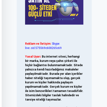
Reklam ve İletişim:
Skype:
live:.cid.575569c608265c69
Yasal Uyarı:
Bu internet sitesi, herhangi
bir marka, kurum veya şahıs şirketi ile
hiçbir bağlantısı bulunmamaktadır. Sitede
yalnızca kendi hazırladığımız makaleler
paylaşılmaktadır. Burada yer alan içerikler
haber niteliği taşımamakta olup, gerçek
kurum ve kişiler hakkında paylaşım
yapılmamaktadır. Gerçek kurum ve kişiler
ile isim benzerlikleri tamamen tesadüfidir.
Sitemizdeki bilgiler taslak halindedir ve
tavsiye niteliği taşımazlar.