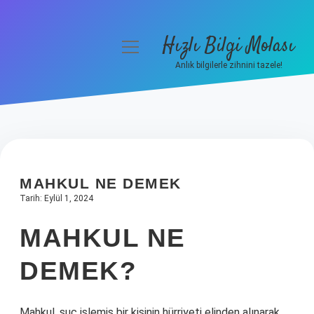
Hızlı Bilgi Molası
menüyü
aç
Anlık bilgilerle zihnini tazele!
Anasayfa
Gizlilik Politikası
Yasal Uyarı
MAHKUL NE DEMEK
Hakkımızda
Tarih: Eylül 1, 2024
MAHKUL NE
DEMEK?
Mahkul, suç işlemiş bir kişinin hürriyeti elinden alınarak