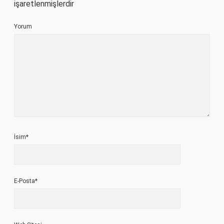
işaretlenmişlerdir
Yorum
İsim*
E-Posta*