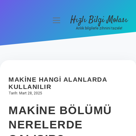
Hızlı Bilgi Molası
menüyü
aç
Anlık bilgilerle zihnini tazele!
Anasayfa
Gizlilik Politikası
Yasal Uyarı
MAKINE HANGI ALANLARDA
Hakkımızda
KULLANILIR
Tarih: Mart 28, 2025
MAKINE BÖLÜMÜ
NERELERDE