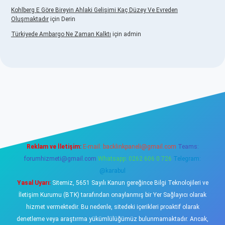
Kohlberg E Göre Bireyin Ahlaki Gelişimi Kaç Düzey Ve Evreden
Oluşmaktadır
için
Derin
Türkiyede Ambargo Ne Zaman Kalktı
için
admin
dcasino
Reklam ve İletişim:
E-mail:
backlinkpaneli@gmail.com
Teams:
forumhizmeti@gmail.com
Whatsapp: 0262 606 0 726
Telegram:
@karabul
Yasal Uyarı:
Sitemiz, 5651 Sayılı Kanun gereğince Bilgi Teknolojileri ve
İletişim Kurumu (BTK) tarafından onaylanmış bir Yer Sağlayıcı olarak
hizmet vermektedir. Bu nedenle, sitedeki içerikleri proaktif olarak
denetleme veya araştırma yükümlülüğümüz bulunmamaktadır. Ancak,