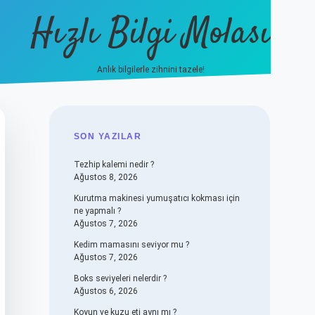
Hızlı Bilgi Molası
Anlık bilgilerle zihnini tazele!
vdcasino
SIDEBAR
SON YAZILAR
Tezhip kalemi nedir ?
Ağustos 8, 2026
Kurutma makinesi yumuşatıcı kokması için
ne yapmalı ?
Ağustos 7, 2026
Kedim mamasını seviyor mu ?
Ağustos 7, 2026
Boks seviyeleri nelerdir ?
Ağustos 6, 2026
Koyun ve kuzu eti aynı mı ?