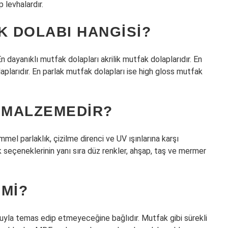
 levhalardır.
K DOLABI HANGISI?
En dayanıklı mutfak dolapları akrilik mutfak dolaplarıdır. En
larıdır. En parlak mutfak dolapları ise high gloss mutfak
R MALZEMEDIR?
l parlaklık, çizilme direnci ve UV ışınlarına karşı
nk seçeneklerinin yanı sıra düz renkler, ahşap, taş ve mermer
 MI?
uyla temas edip etmeyeceğine bağlıdır. Mutfak gibi sürekli