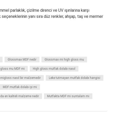
l parlaklık, çizilme direnci ve UV ışınlarına karşı
nk seçeneklerinin yanı sıra düz renkler, ahşap, taş ve mermer
Glossmax MDF nedir
Glossmax mi high gloss mu
 gloss mu MDF mi
High gloss mutfak dolabı nasıl
migloss nasıl bir malzemedir
Leke tutmayan mutfak dolabı hangisi
MDF mutfak dolabı iyi mi
da en kaliteli malzeme nedir
Mutfakta MDF mi suntalam mı