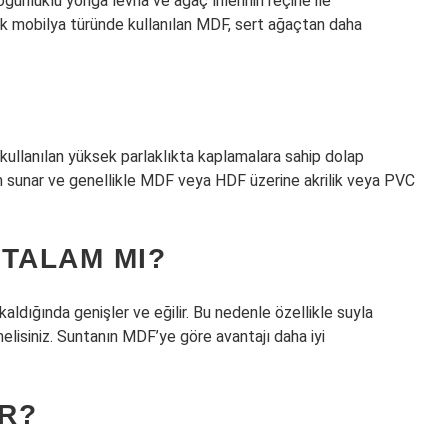
nluklu yonga levha ve ağaç liflerinin reçine ile
rçok mobilya türünde kullanılan MDF, sert ağaçtan daha
 kullanılan yüksek parlaklıkta kaplamalara sahip dolap
üm sunar ve genellikle MDF veya HDF üzerine akrilik veya PVC
NTALAM MI?
aldığında genişler ve eğilir. Bu nedenle özellikle suyla
lisiniz. Suntanın MDF’ye göre avantajı daha iyi
R?