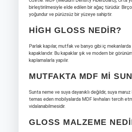
Özetle: MDF (Medium Density Fiberboard); Orta yoğu
birleştirilmesiyle elde edilen bir ağaç türüdür. Bi
yoğundur ve pürüzsüz bir yüzeye sahiptir.
HIGH GLOSS NEDIR?
Parlak kapılar, mutfak ve banyo gibi iç mekanlarda
kapaklarıdır. Bu kapaklar şık ve modern bir görün
kaplamalarla yapılır.
MUTFAKTA MDF MI SU
Sunta neme ve suya dayanıklı değildir, suya maruz k
temas eden mobilyalarda MDF levhaları tercih etme
vidalanabilmesidir.
GLOSS MALZEME NEDI