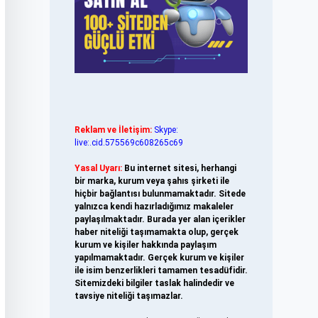
Reklam ve İletişim:
Skype:
live:.cid.575569c608265c69
Yasal Uyarı:
Bu internet sitesi, herhangi
bir marka, kurum veya şahıs şirketi ile
hiçbir bağlantısı bulunmamaktadır. Sitede
yalnızca kendi hazırladığımız makaleler
paylaşılmaktadır. Burada yer alan içerikler
haber niteliği taşımamakta olup, gerçek
kurum ve kişiler hakkında paylaşım
yapılmamaktadır. Gerçek kurum ve kişiler
ile isim benzerlikleri tamamen tesadüfidir.
Sitemizdeki bilgiler taslak halindedir ve
tavsiye niteliği taşımazlar.