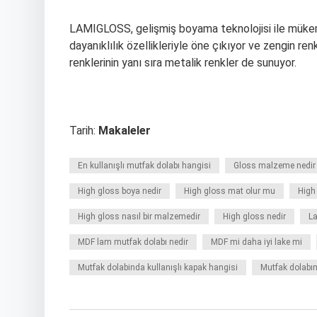
LAMIGLOSS, gelişmiş boyama teknolojisi ile mükemme
dayanıklılık özellikleriyle öne çıkıyor ve zengin re
renklerinin yanı sıra metalik renkler de sunuyor.
Tarih:
Makaleler
En kullanışlı mutfak dolabı hangisi
Gloss malzeme nedir
High gloss boya nedir
High gloss mat olur mu
High
High gloss nasıl bir malzemedir
High gloss nedir
La
MDF lam mutfak dolabı nedir
MDF mi daha iyi lake mi
Mutfak dolabinda kullanışlı kapak hangisi
Mutfak dolabın