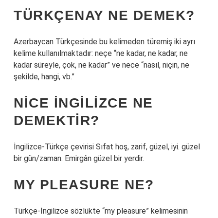
TÜRKÇENAY NE DEMEK?
Azerbaycan Türkçesinde bu kelimeden türemiş iki ayrı
kelime kullanılmaktadır: neçe “ne kadar, ne kadar, ne
kadar süreyle, çok, ne kadar” ve nece “nasıl, niçin, ne
şekilde, hangi, vb.”
NICE INGILIZCE NE
DEMEKTIR?
İngilizce-Türkçe çevirisi Sıfat hoş, zarif, güzel, iyi. güzel
bir gün/zaman. Emirgân güzel bir yerdir.
MY PLEASURE NE?
Türkçe-İngilizce sözlükte “my pleasure” kelimesinin