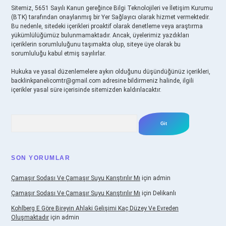
Sitemiz, 5651 Sayılı Kanun gereğince Bilgi Teknolojileri ve İletişim Kurumu
(BTK) tarafından onaylanmış bir Yer Sağlayıcı olarak hizmet vermektedir.
Bu nedenle, sitedeki içerikleri proaktif olarak denetleme veya araştırma
yükümlülüğümüz bulunmamaktadır. Ancak, üyelerimiz yazdıkları
içeriklerin sorumluluğunu taşımakta olup, siteye üye olarak bu
sorumluluğu kabul etmiş sayılırlar.
Hukuka ve yasal düzenlemelere aykırı olduğunu düşündüğünüz içerikleri,
backlinkpanelicomtr@gmail.com
adresine bildirmeniz halinde, ilgili
içerikler yasal süre içerisinde sitemizden kaldırılacaktır.
Arama
SON YORUMLAR
Çamaşır Sodası Ve Çamaşır Suyu Karıştırılır Mı
için
admin
Çamaşır Sodası Ve Çamaşır Suyu Karıştırılır Mı
için
Delikanlı
Kohlberg E Göre Bireyin Ahlaki Gelişimi Kaç Düzey Ve Evreden
Oluşmaktadır
için
admin