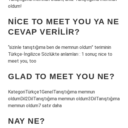
oldum!
NICE TO MEET YOU YA NE
CEVAP VERILIR?
“sizinle tanıştığıma ben de memnun oldum” teriminin
Türkçe-İngilizce Sözlükte anlamları : 1 sonuç nice to
meet you, too
GLAD TO MEET YOU NE?
KategoriTürkçe1GenelTanıştığıma memnun
oldumDil2DilTanıştığıma memnun oldum3DilTanıştığıma
memnun oldum7 satır daha
NAY NE?