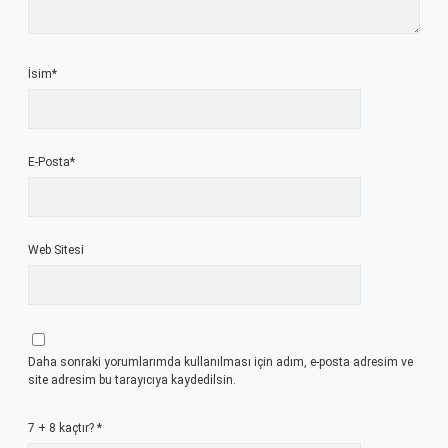
İsim*
E-Posta*
Web Sitesi
Daha sonraki yorumlarımda kullanılması için adım, e-posta adresim ve
site adresim bu tarayıcıya kaydedilsin.
7 + 8 kaçtır?
*