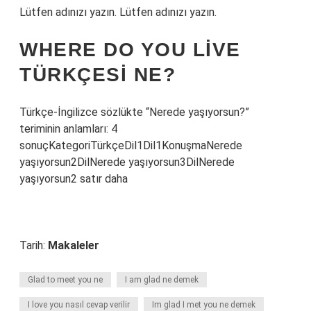
Lütfen adınızı yazın. Lütfen adınızı yazın.
WHERE DO YOU LIVE
TÜRKÇESI NE?
Türkçe-İngilizce sözlükte “Nerede yaşıyorsun?”
teriminin anlamları: 4
sonuçKategoriTürkçeDil1Dil1KonuşmaNerede
yaşıyorsun2DilNerede yaşıyorsun3DilNerede
yaşıyorsun2 satır daha
Tarih:
Makaleler
Glad to meet you ne
I am glad ne demek
I love you nasıl cevap verilir
Im glad I met you ne demek