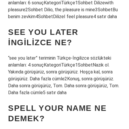
anlamları: 6 sonuçKategoriTürkçe1Sohbet Dilizewith
pleasure2Sohbet Dilio, the pleasure is mine3SohbetBu
benim zevkim4SohbetDilizeI feel pleasure4 satır daha
SEE YOU LATER
INGILIZCE NE?
“see you later” teriminin Türkçe-İngilizce sözlükteki
anlamları: 4 sonuçKategoriTürkçe1SohbetNazik ol.
Yakında görüşürüz, sonra görüşürüz. Hoşça kal, sonra
görüşürüz. Daha fazla cümle2Konuş, sonra görüşürüz.
Daha sonra görüşürüz, Tom. Daha sonra görüşürüz, Tom.
Daha fazla cümle5 satır daha
SPELL YOUR NAME NE
DEMEK?