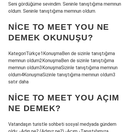
Seni gördüğüme sevindim. Seninle tanıştığıma memnun
oldum. Seninle tanıştığıma memnun oldum.
NICE TO MEET YOU NE
DEMEK OKUNUŞU?
KategoriTürkçe1KonuşmaBen de sizinle tanıştığıma
memnun oldum2KonuşmaBen de sizinle tanıştığıma
memnun oldum3KonuşmaSizinle tanıştığıma memnun
oldum4KonuşmaSizinle tanıştığıma memnun oldum3
satır daha
NICE TO MEET YOU AÇIM
NE DEMEK?
Vatandaşın turistle sohbeti sosyal medyada gündem
oldu: -Adın ne? (Adınız ne?) -Açım -Tanıştığımıza