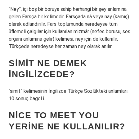
“Ney”, içi boş bir boruya sahip herhangi bir şey anlamına
gelen Farsça bir kelimedir. Farsçada nâ veya nay (kamış)
olarak adlandırılır. Fars toplumunda neredeyse tüm
üflemeli çalgılar için kullanılan mizmâr (nefes borusu, ses
organı anlamına gelir) kelimesi, ney için de kullanılır.
Türkçede neredeyse her zaman ney olarak anılır.
SIMIT NE DEMEK
INGILIZCEDE?
“simit” kelimesinin İngilizce Türkçe Sözlükteki anlamları:
10 sonuç bagel i.
NICE TO MEET YOU
YERINE NE KULLANILIR?