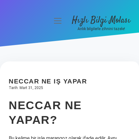
Hızlı Bilgi Molası
menüyü
aç
Anlık bilgilerle zihnini tazele!
Anasayfa
Gizlilik Politikası
Yasal Uyarı
NECCAR NE IŞ YAPAR
Hakkımızda
Tarih: Mart 31, 2025
NECCAR NE
YAPAR?
Bu kelime bir işle marangoz olarak ifade edilir. Aynı