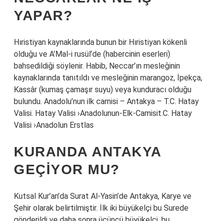
YAPAR?
Hıristiyan kaynaklarında bunun bir Hıristiyan kökenli
olduğu ve A’Mal-i rusül’de (habercinin eserleri)
bahsedildiği söylenir. Habib, Neccar’ın mesleğinin
kaynaklarında tanıtıldı ve mesleğinin marangoz, İpekça,
Kassâr (kumaş çamaşır suyu) veya kunduracı olduğu
bulundu. Anadolu’nun ilk camisi – Antakya – T.C. Hatay
Valisi. Hatay Valisi ›Anadolunun-Elk-Camisit.C. Hatay
Valisi ›Anadolun Erstlas
KURANDA ANTAKYA
GEÇIYOR MU?
Kutsal Kur’an’da Surat Al-Yasin’de Antakya, Karye ve
Şehir olarak belirtilmiştir. İlk iki büyükelçi bu Surede
gönderildi ve daha sonra üçüncü büyükelçi, bu