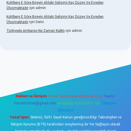
Kohlberg E Göre Bireyin Ahlaki Gelişimi Kaç Düzey Ve Evreden
Oluşmaktadır
için
admin
Kohlberg E Göre Bireyin Ahlaki Gelişimi Kaç Düzey Ve Evreden
Oluşmaktadır
için
Derin
Türkiyede Ambargo Ne Zaman Kalktı
için
admin
casino
Reklam ve İletişim:
E-mail:
backlinkpaneli@gmail.com
Teams:
forumhizmeti@gmail.com
Whatsapp: 0262 606 0 726
Telegram:
@karabul
Yasal Uyarı:
Sitemiz, 5651 Sayılı Kanun gereğince Bilgi Teknolojileri ve
İletişim Kurumu (BTK) tarafından onaylanmış bir Yer Sağlayıcı olarak