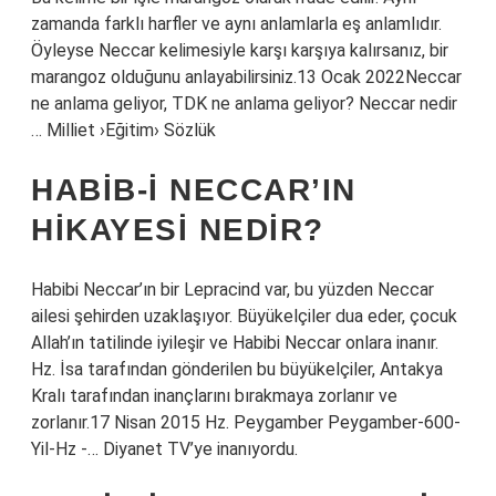
zamanda farklı harfler ve aynı anlamlarla eş anlamlıdır.
Öyleyse Neccar kelimesiyle karşı karşıya kalırsanız, bir
marangoz olduğunu anlayabilirsiniz.13 Ocak 2022Neccar
ne anlama geliyor, TDK ne anlama geliyor? Neccar nedir
… Milliet ›Eğitim› Sözlük
HABIB-I NECCAR’IN
HIKAYESI NEDIR?
Habibi Neccar’ın bir Lepracind var, bu yüzden Neccar
ailesi şehirden uzaklaşıyor. Büyükelçiler dua eder, çocuk
Allah’ın tatilinde iyileşir ve Habibi Neccar onlara inanır.
Hz. İsa tarafından gönderilen bu büyükelçiler, Antakya
Kralı tarafından inançlarını bırakmaya zorlanır ve
zorlanır.17 Nisan 2015 Hz. Peygamber Peygamber-600-
Yil-Hz -… Diyanet TV’ye inanıyordu.