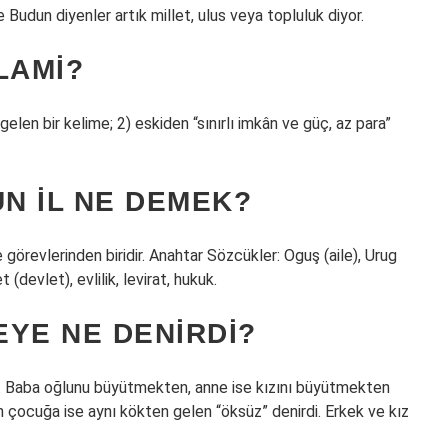
e Budun diyenler artık millet, ulus veya topluluk diyor.
LAMI?
 bir kelime; 2) eskiden “sınırlı imkân ve güç, az para”
N IL NE DEMEK?
 görevlerinden biridir. Anahtar Sözcükler: Oguş (aile), Urug
et (devlet), evlilik, levirat, hukuk.
YE NE DENIRDI?
ir. Baba oğlunu büyütmekten, anne ise kızını büyütmekten
n çocuğa ise aynı kökten gelen “öksüz” denirdi. Erkek ve kız