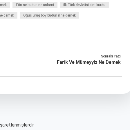
demek
Etin ne budun ne anlami
İlk Türk devletini kim kurdu
 ne demek
Oğuş urug boy budun il ne demek
Sonraki Yazı
Farik Ve Mümeyyiz Ne Demek
işaretlenmişlerdir