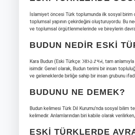
İslamiyet öncesi Türk toplumunda ilk sosyal birim o
toplumsal yapının çekirdeğini oluşturuyordu. Bu ne
ve toplumsal örgütlenmelerinde ve bireylerin davra
BUDUN NEDIR ESKI T
Kara Budun (Eski Türkçe: 𐰴𐰺𐰀:𐰉𐰆𐰑𐰣, tam anlamıyla “Siyah Halk”) Türk Kağanlarının sıradan halkı için kullanılan bir
isimdir. Genel olarak, Budun terimi bir insan topluluğu
ve geleneklerde birliğe sahip bir insan grubunu ifad
BUDUNU NE DEMEK?
Budun kelimesi Türk Dil Kurumu’nda sosyal bilim terim
kelimedir. Anlamlarından biri kabile olarak verilirken
ESKI TÜRKLERDE AVR