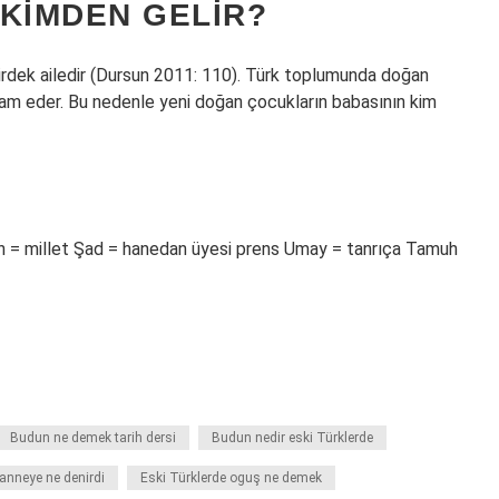
 KIMDEN GELIR?
ekirdek ailedir (Dursun 2011: 110). Türk toplumunda doğan
am eder. Bu nedenle yeni doğan çocukların babasının kim
n = millet Şad = hanedan üyesi prens Umay = tanrıça Tamuh
Budun ne demek tarih dersi
Budun nedir eski Türklerde
 anneye ne denirdi
Eski Türklerde oguş ne demek