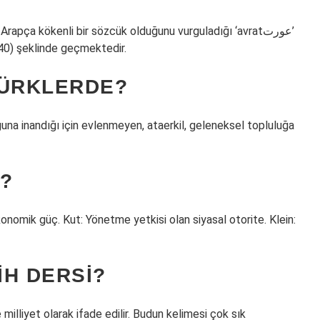
apça kökenli bir sözcük olduğunu vurguladığı ‘avratعورت’
40) şeklinde geçmektedir.
TÜRKLERDE?
ğuna inandığı için evlenmeyen, ataerkil, geleneksel topluluğa
?
konomik güç. Kut: Yönetme yetkisi olan siyasal otorite. Klein:
IH DERSI?
 milliyet olarak ifade edilir. Budun kelimesi çok sık