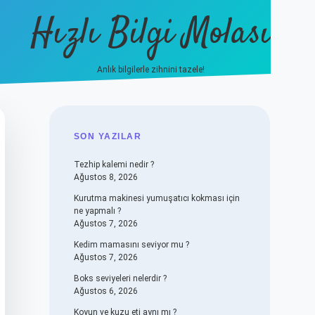
Hızlı Bilgi Molası
Anlık bilgilerle zihnini tazele!
vdcasino
SIDEBAR
SON YAZILAR
Tezhip kalemi nedir ?
Ağustos 8, 2026
Kurutma makinesi yumuşatıcı kokması için
ne yapmalı ?
Ağustos 7, 2026
Kedim mamasını seviyor mu ?
Ağustos 7, 2026
Boks seviyeleri nelerdir ?
Ağustos 6, 2026
Koyun ve kuzu eti aynı mı ?