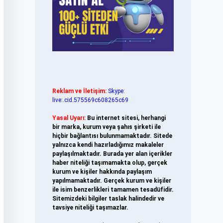
Reklam ve İletişim:
Skype:
live:.cid.575569c608265c69
Yasal Uyarı:
Bu internet sitesi, herhangi
bir marka, kurum veya şahıs şirketi ile
hiçbir bağlantısı bulunmamaktadır. Sitede
yalnızca kendi hazırladığımız makaleler
paylaşılmaktadır. Burada yer alan içerikler
haber niteliği taşımamakta olup, gerçek
kurum ve kişiler hakkında paylaşım
yapılmamaktadır. Gerçek kurum ve kişiler
ile isim benzerlikleri tamamen tesadüfidir.
Sitemizdeki bilgiler taslak halindedir ve
tavsiye niteliği taşımazlar.