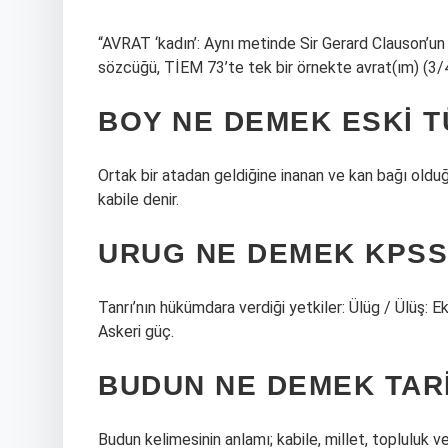
“AVRAT ‘kadın’: Aynı metinde Sir Gerard Clauson’un Ar
sözcüğü, TİEM 73’te tek bir örnekte avrat(ım) (3/
BOY NE DEMEK ESKI 
Ortak bir atadan geldiğine inanan ve kan bağı oldu
kabile denir.
URUG NE DEMEK KPSS
Tanrı’nın hükümdara verdiği yetkiler: Ülüg / Ülüş: E
Askeri güç.
BUDUN NE DEMEK TAR
Budun kelimesinin anlamı; kabile, millet, topluluk ve