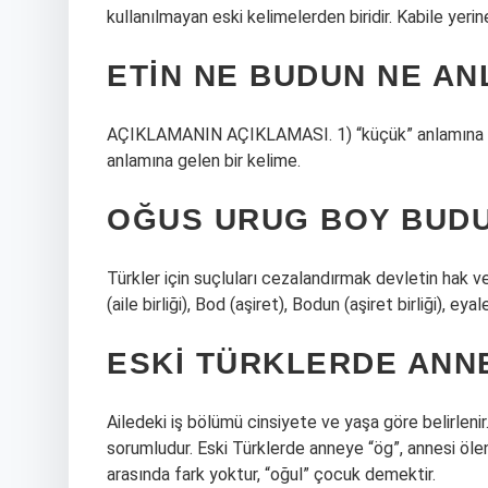
kullanılmayan eski kelimelerden biridir. Kabile yerin
ETIN NE BUDUN NE AN
AÇIKLAMANIN AÇIKLAMASI. 1) “küçük” anlamına gelen
anlamına gelen bir kelime.
OĞUS URUG BOY BUDU
Türkler için suçluları cezalandırmak devletin hak ve
(aile birliği), Bod (aşiret), Bodun (aşiret birliği), eyal
ESKI TÜRKLERDE ANNE
Ailedeki iş bölümü cinsiyete ve yaşa göre belirlen
sorumludur. Eski Türklerde anneye “ög”, annesi öle
arasında fark yoktur, “oğul” çocuk demektir.