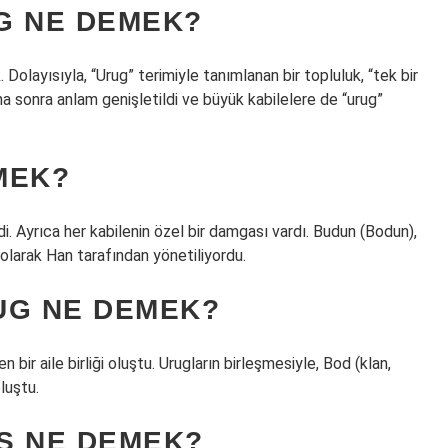
G NE DEMEK?
 Dolayısıyla, “Urug” terimiyle tanımlanan bir topluluk, “tek bir
a sonra anlam genişletildi ve büyük kabilelere de “urug”
MEK?
rdi. Ayrıca her kabilenin özel bir damgası vardı. Budun (Bodun),
larak Han tarafından yönetiliyordu.
UG NE DEMEK?
n bir aile birliği oluştu. Urugların birleşmesiyle, Bod (klan,
oluştu.
Ş NE DEMEK?