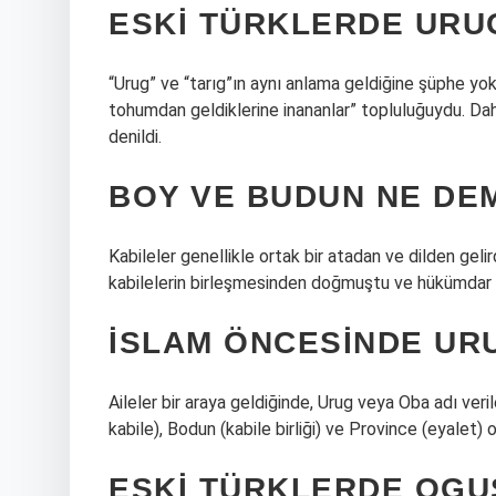
ESKI TÜRKLERDE URU
“Urug” ve “tarıg”ın aynı anlama geldiğine şüphe yok.
tohumdan geldiklerine inananlar” topluluğuydu. Dah
denildi.
BOY VE BUDUN NE DE
Kabileler genellikle ortak bir atadan ve dilden geli
kabilelerin birleşmesinden doğmuştu ve hükümdar o
İSLAM ÖNCESINDE UR
Aileler bir araya geldiğinde, Urug veya Oba adı verile
kabile), Bodun (kabile birliği) ve Province (eyalet) 
ESKI TÜRKLERDE OGU