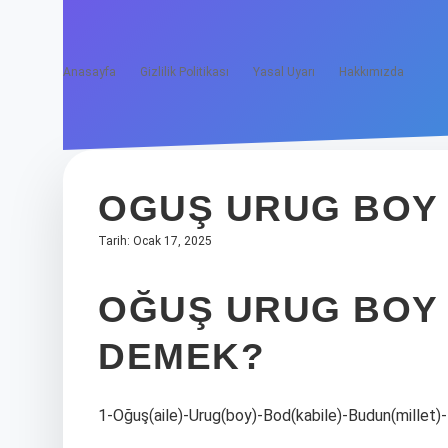
Anasayfa
Gizlilik Politikası
Yasal Uyarı
Hakkımızda
OGUŞ URUG BOY
Tarih: Ocak 17, 2025
OĞUŞ URUG BOY 
DEMEK?
1-Oğuş(aile)-Urug(boy)-Bod(kabile)-Budun(millet)-Ey