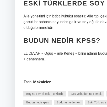
ESKI TÜRKLERDE SOY
Aile yönetimi için baba hukuku esastır. Aile tipi ç
çocuklar babanın soyundan gelir ve soy oğulla dev
olduğu bilinmelidir.
BUDUN NEDIR KPSS?
EL CEVAP = Oguş = aile Keneş = bilim adamı Budu
= cehennem…
Tarih:
Makaleler
Boy ne demek eski Türklerde
Boy ve budun ne demek
Budun nedir kpss
Budunu ne demek
Eski Türklerde