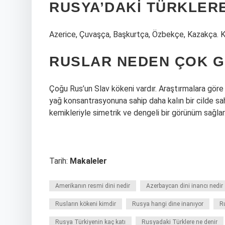
RUSYA’DAKI TÜRKLERE
Azerice, Çuvaşça, Başkurtça, Özbekçe, Kazakça. Kar
RUSLAR NEDEN ÇOK G
Çoğu Rus’un Slav kökeni vardır. Araştırmalara göre S
yağ konsantrasyonuna sahip daha kalın bir cilde sahi
kemikleriyle simetrik ve dengeli bir görünüm sağlar
Tarih:
Makaleler
Amerikanın resmi dini nedir
Azerbaycan dini inancı nedir
Rusların kökeni kimdir
Rusya hangi dine inanıyor
R
Rusya Türkiyenin kaç katı
Rusyadaki Türklere ne denir