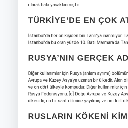
olarak hala yasaklanmıştır.
TÜRKIYE’DE EN ÇOK A
İstanbul’da her on kişiden biri Tanrı’ya inanmıyor.
İstanbul’da bu oran yüzde 10. Batı Marmara’da Tanr
RUSYA’NIN GERÇEK AD
Diğer kullanımlar için Rusya (anlam ayrımı) bölümü
Avrupa ve Kuzey Asya’ya uzanan bir ülkedir. Alan ola
ve on dört ülkeyle komşudur. Diğer kullanımlar içi
Rusya Federasyonu, [c] Doğu Avrupa ve Kuzey Asya’
ülkesidir, on bir saat dilimine yayılmış ve on dört 
RUSLARIN KÖKENI KIM