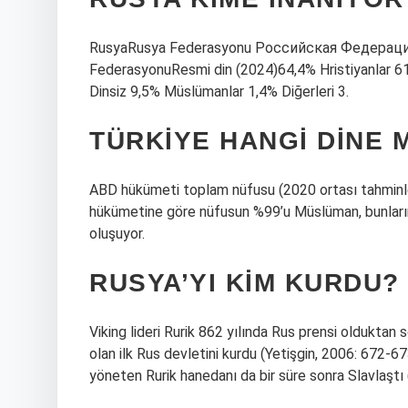
RusyaRusya Federasyonu Российская Федерация 
FederasyonuResmi din (2024)64,4% Hristiyanlar 6
Dinsiz 9,5% Müslümanlar 1,4% Diğerleri 3.
TÜRKIYE HANGI DINE
ABD hükümeti toplam nüfusu (2020 ortası tahminler
hükümetine göre nüfusun %99’u Müslüman, bunları
oluşuyor.
RUSYA’YI KIM KURDU?
Viking lideri Rurik 862 yılında Rus prensi olduktan 
olan ilk Rus devletini kurdu (Yetişgin, 2006: 672-6
yöneten Rurik hanedanı da bir süre sonra Slavlaştı 