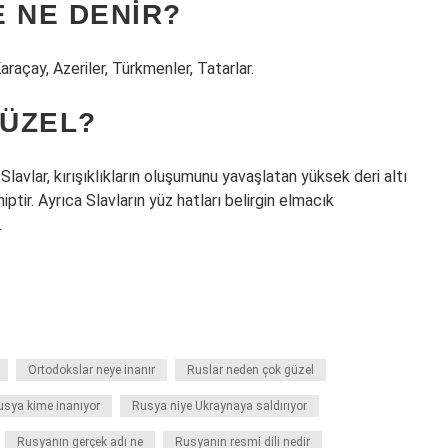
 NE DENIR?
açay, Azeriler, Türkmenler, Tatarlar.
ÜZEL?
lavlar, kırışıklıkların oluşumunu yavaşlatan yüksek deri altı
ptir. Ayrıca Slavların yüz hatları belirgin elmacık
.
Ortodokslar neye inanır
Ruslar neden çok güzel
usya kime inanıyor
Rusya niye Ukraynaya saldırıyor
Rusyanın gerçek adı ne
Rusyanın resmi dili nedir