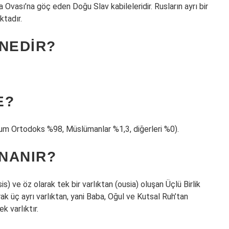
 Ovası’na göç eden Doğu Slav kabileleridir. Rusların ayrı bir
ktadır.
 NEDIR?
E?
um Ortodoks %98, Müslümanlar %1,3, diğerleri %0).
NANIR?
is) ve öz olarak tek bir varlıktan (ousia) oluşan Üçlü Birlik
arak üç ayrı varlıktan, yani Baba, Oğul ve Kutsal Ruh’tan
 varlıktır.