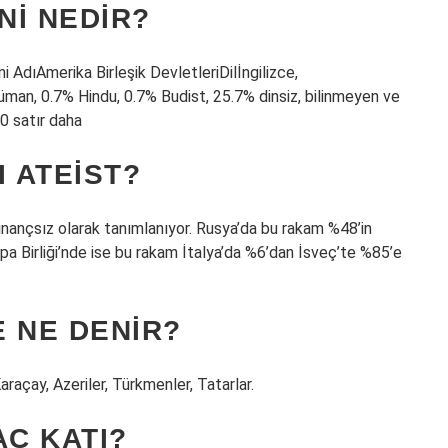
NI NEDIR?
AdıAmerika Birleşik DevletleriDilİngilizce,
man, 0.7% Hindu, 0.7% Budist, 25.7% dinsiz, bilinmeyen ve
0 satır daha
I ATEIST?
inançsız olarak tanımlanıyor. Rusya’da bu rakam %48’in
a Birliği’nde ise bu rakam İtalya’da %6’dan İsveç’te %85’e
 NE DENIR?
açay, Azeriler, Türkmenler, Tatarlar.
AÇ KATI?