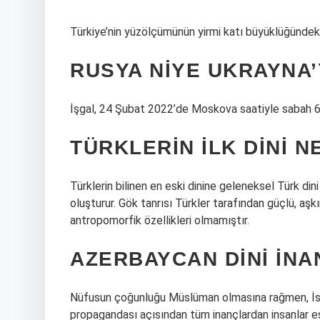
Türkiye’nin yüzölçümünün yirmi katı büyüklüğündeki 
RUSYA NIYE UKRAYNA’
İşgal, 24 Şubat 2022’de Moskova saatiyle sabah 6
TÜRKLERIN ILK DINI N
Türklerin bilinen en eski dinine geleneksel Türk dini
oluşturur. Gök tanrısı Türkler tarafından güçlü, aşkın
antropomorfik özellikleri olmamıştır.
AZERBAYCAN DINI INA
Nüfusun çoğunluğu Müslüman olmasına rağmen, İsla
propagandası açısından tüm inançlardan insanlar eş