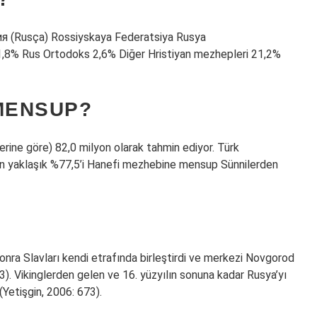
(Rusça) Rossiyskaya Federatsiya Rusya
1,8% Rus Ortodoks 2,6% Diğer Hristiyan mezhepleri 21,2%
 MENSUP?
ine göre) 82,0 milyon olarak tahmin ediyor. Türk
n yaklaşık %77,5’i Hanefi mezhebine mensup Sünnilerden
sonra Slavları kendi etrafında birleştirdi ve merkezi Novgorod
73). Vikinglerden gelen ve 16. yüzyılın sonuna kadar Rusya’yı
(Yetişgin, 2006: 673).