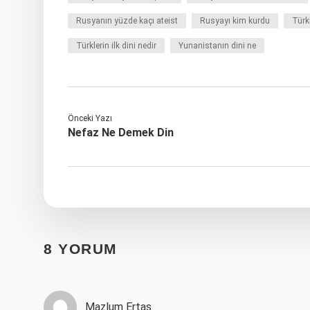
Rusyanın yüzde kaçı ateist
Rusyayı kim kurdu
Türk
Türklerin ilk dini nedir
Yunanistanın dini ne
Önceki Yazı
Nefaz Ne Demek Din
8 YORUM
Mazlum Ertaş