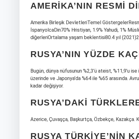
AMERIKA’NIN RESMI DI
Amerika Birleşik DevletleriTemel GöstergelerResmi 
İspanyolcaDin70% Hristiyan, 1.9% Yahudi, 1% Müslü
diğerleriOrtalama yaşam beklentisi80.4 yıl (2021)2
RUSYA’NIN YÜZDE KAÇ
Bugün, dünya nüfusunun %2,3’ü ateist, %11,9’u ise 
üzerinde ve Japonya’da %64 ile %65 arasında. Avrup
kadar değişiyor.
RUSYA’DAKI TÜRKLERE
Azerice, Çuvaşça, Başkurtça, Özbekçe, Kazakça. Kar
RUSYA TÜRKIYE’NIN K