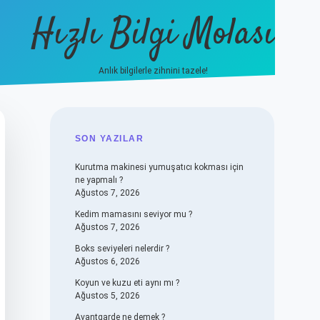
Hızlı Bilgi Molası
Anlık bilgilerle zihnini tazele!
vdcasino
SIDEBAR
SON YAZILAR
Kurutma makinesi yumuşatıcı kokması için
ne yapmalı ?
Ağustos 7, 2026
Kedim mamasını seviyor mu ?
Ağustos 7, 2026
Boks seviyeleri nelerdir ?
Ağustos 6, 2026
Koyun ve kuzu eti aynı mı ?
Ağustos 5, 2026
Avantgarde ne demek ?