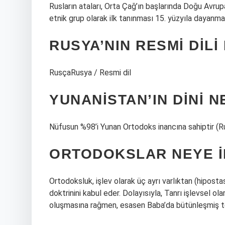
Rusların ataları, Orta Çağ’ın başlarında Doğu Avrupa
etnik grup olarak ilk tanınması 15. yüzyıla dayanma
RUSYA’NIN RESMI DILI
RusçaRusya / Resmi dil
YUNANISTAN’IN DINI N
Nüfusun %98’i Yunan Ortodoks inancına sahiptir (R
ORTODOKSLAR NEYE I
Ortodoksluk, işlev olarak üç ayrı varlıktan (hipostas
doktrinini kabul eder. Dolayısıyla, Tanrı işlevsel ol
oluşmasına rağmen, esasen Baba’da bütünleşmiş tek