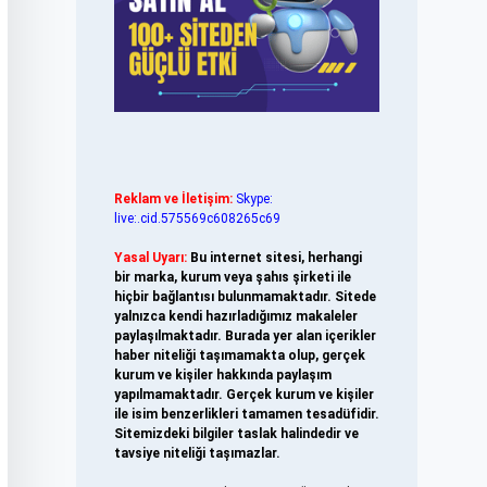
Reklam ve İletişim:
Skype:
live:.cid.575569c608265c69
Yasal Uyarı:
Bu internet sitesi, herhangi
bir marka, kurum veya şahıs şirketi ile
hiçbir bağlantısı bulunmamaktadır. Sitede
yalnızca kendi hazırladığımız makaleler
paylaşılmaktadır. Burada yer alan içerikler
haber niteliği taşımamakta olup, gerçek
kurum ve kişiler hakkında paylaşım
yapılmamaktadır. Gerçek kurum ve kişiler
ile isim benzerlikleri tamamen tesadüfidir.
Sitemizdeki bilgiler taslak halindedir ve
tavsiye niteliği taşımazlar.