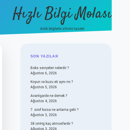
Hızlı Bilgi Molası
Anlık bilgilerle zihnini tazele!
vdcasino
SIDEBAR
SON YAZILAR
Boks seviyeleri nelerdir ?
Ağustos 6, 2026
Koyun ve kuzu eti aynı mı ?
Ağustos 5, 2026
Avantgarde ne demek ?
Ağustos 4, 2026
7. sınıf kıssa ne anlama gelir ?
Ağustos 3, 2026
38 cmHg kaç atmosferdir ?
Ağustos 3, 2026