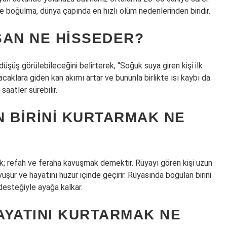
 boğulma, dünya çapında en hızlı ölüm nedenlerinden biridir.
SAN NE HISSEDER?
şüş görülebileceğini belirterek, “Soğuk suya giren kişi ilk
caklara giden kan akımı artar ve bununla birlikte ısı kaybı da
saatler sürebilir.
 BIRINI KURTARMAK NE
k; refah ve feraha kavuşmak demektir. Rüyayı gören kişi uzun
uşur ve hayatını huzur içinde geçirir. Rüyasında boğulan birini
 desteğiyle ayağa kalkar.
HAYATINI KURTARMAK NE