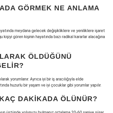
ÜYADA GÖRMEK NE ANLAMA
hayatında meydana gelecek değişikliklere ve yeniliklere işaret
kişiyi gören kişinin hayatında bazı radikal kararlar alacağına
ULARAK ÖLDÜĞÜNÜ
ELIR?
rak yorumlanır. Ayrıca iyi bir iş aracılığıyla elde
tında huzurlu bir yaşam ve iyi çocuklar gibi yorumlar yapılır.
KAÇ DAKIKADA ÖLÜNÜR?
yun üstünde yolunuzu bulmanız ortalama 20-60 saniye sürer.