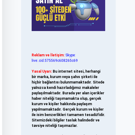
Reklam ve İletişim:
Skype:
live:.cid.575569c608265c69
Yasal Uyarı:
Bu internet sitesi, herhangi
bir marka, kurum veya şahıs şirketi ile
hiçbir bağlantısı bulunmamaktadır. Sitede
yalnızca kendi hazırladığımız makaleler
paylaşılmaktadır. Burada yer alan içerikler
haber niteliği taşımamakta olup, gerçek
kurum ve kişiler hakkında paylaşım
yapılmamaktadır. Gerçek kurum ve kişiler
ile isim benzerlikleri tamamen tesadüfidir.
Sitemizdeki bilgiler taslak halindedir ve
tavsiye niteliği taşımazlar.