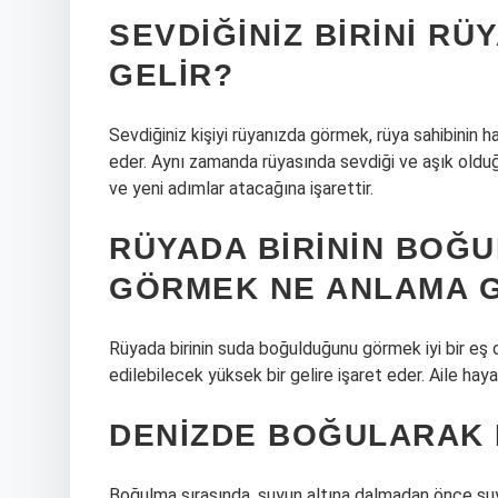
SEVDIĞINIZ BIRINI R
GELIR?
Sevdiğiniz kişiyi rüyanızda görmek, rüya sahibinin 
eder. Aynı zamanda rüyasında sevdiği ve aşık olduğu 
ve yeni adımlar atacağına işarettir.
RÜYADA BIRININ BOĞ
GÖRMEK NE ANLAMA G
Rüyada birinin suda boğulduğunu görmek iyi bir eş ola
edilebilecek yüksek bir gelire işaret eder. Aile haya
DENIZDE BOĞULARAK 
Boğulma sırasında, suyun altına dalmadan önce su