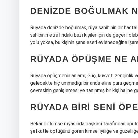
DENIZDE BOĞULMAK N
Rüyada denizde boğulmak, rüya sahibinin bir hastal
sahibinin etrafındaki bazı kişiler için de geçerli ol
yolu yoksa, bu kişinin şans eseri evleneceğine işaret
RÜYADA ÖPÜŞME NE A
Rüyada öpüşmenin anlamı; Güç, kuvvet, zenginlik ve s
gelecekte hiç ummadığı bir anda eline para geçmes
çevresinin genişlemesi ve tanınmış bir kişi haline 
RÜYADA BIRI SENI ÖP
Bekar bir kimse rüyasında başkası tarafından öpül
şefkatle öptüğünü gören kimse, iyiliğe ve güzelliğe 