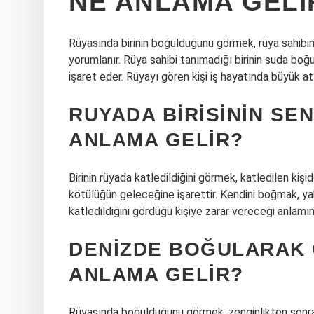
NE ANLAMA GELI
Rüyasında birinin boğulduğunu görmek, rüya sahibin
yorumlanır. Rüya sahibi tanımadığı birinin suda boğu
işaret eder. Rüyayı gören kişi iş hayatında büyük at
RUYADA BIRISININ S
ANLAMA GELIR?
Birinin rüyada katledildiğini görmek, katledilen kiş
kötülüğün geleceğine işarettir. Kendini boğmak, yakı
katledildiğini gördüğü kişiye zarar vereceği anlamına
DENIZDE BOĞULARAK
ANLAMA GELIR?
Rüyasında boğulduğunu görmek, zenginlikten sonra f