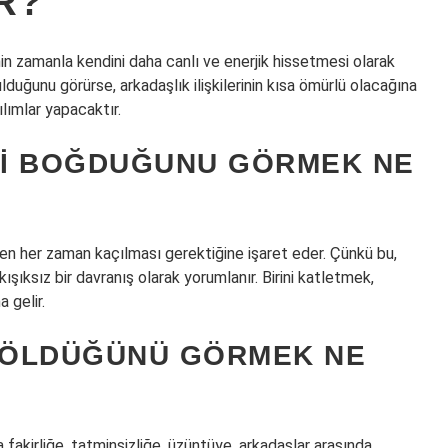
R?
in zamanla kendini daha canlı ve enerjik hissetmesi olarak
lduğunu görürse, arkadaşlık ilişkilerinin kısa ömürlü olacağına
ılımlar yapacaktır.
ENI BOĞDUĞUNU GÖRMEK NE
iden her zaman kaçılması gerektiğine işaret eder. Çünkü bu,
şıksız bir davranış olarak yorumlanır. Birini katletmek,
 gelir.
 ÖLDÜĞÜNÜ GÖRMEK NE
akirliğe, tatminsizliğe, üzüntüye, arkadaşlar arasında