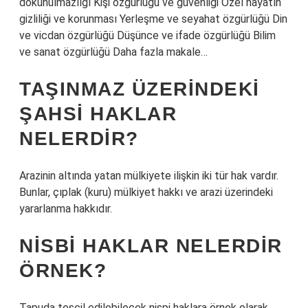
dokunulmazlığı Kişi özgürlüğü ve güvenliği Özel hayatın
gizliliği ve korunması Yerleşme ve seyahat özgürlüğü Din
ve vicdan özgürlüğü Düşünce ve ifade özgürlüğü Bilim
ve sanat özgürlüğü Daha fazla makale…
TAŞINMAZ ÜZERINDEKI
ŞAHSI HAKLAR
NELERDIR?
Arazinin altında yatan mülkiyete ilişkin iki tür hak vardır.
Bunlar, çıplak (kuru) mülkiyet hakkı ve arazi üzerindeki
yararlanma hakkıdır.
NISBI HAKLAR NELERDIR
ÖRNEK?
Tapuda tescil edilebilecek nispi haklara örnek olarak