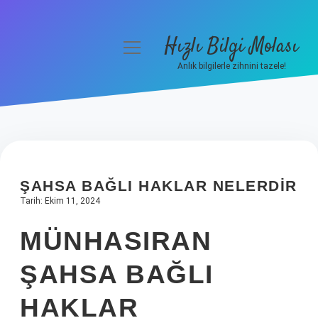
Hızlı Bilgi Molası
menüyü
aç
Anlık bilgilerle zihnini tazele!
Anasayfa
Gizlilik Politikası
Yasal Uyarı
ŞAHSA BAĞLI HAKLAR NELERDIR
Hakkımızda
Tarih: Ekim 11, 2024
MÜNHASIRAN
ŞAHSA BAĞLI
HAKLAR