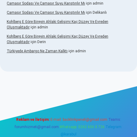
Çamaşır Sodası Ve Çamaşır Suyu Karıştırılır Mı
için
admin
Çamaşır Sodası Ve Çamaşır Suyu Karıştırılır Mı
için
Delikanlı
Kohlberg E Göre Bireyin Ahlaki Gelişimi Kaç Düzey Ve Evreden
Oluşmaktadır
için
admin
Kohlberg E Göre Bireyin Ahlaki Gelişimi Kaç Düzey Ve Evreden
Oluşmaktadır
için
Derin
Türkiyede Ambargo Ne Zaman Kalktı
için
admin
no
Reklam ve İletişim:
E-mail:
backlinkpaneli@gmail.com
Teams:
forumhizmeti@gmail.com
Whatsapp: 0262 606 0 726
Telegram:
@karabul