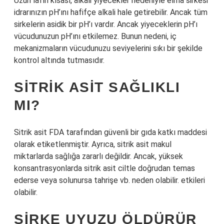
Uzun lafın kısası, alkali yiyecekler nedeniyle elma sirkesi
idrarınızın pH’ını hafifçe alkali hale getirebilir. Ancak tüm
sirkelerin asidik bir pH’ı vardır. Ancak yiyeceklerin pH’ı
vücudunuzun pH’ını etkilemez. Bunun nedeni, iç
mekanizmaların vücudunuzu seviyelerini sıkı bir şekilde
kontrol altında tutmasıdır.
SITRIK ASIT SAĞLIKLI
MI?
Sitrik asit FDA tarafından güvenli bir gıda katkı maddesi
olarak etiketlenmiştir. Ayrıca, sitrik asit makul
miktarlarda sağlığa zararlı değildir. Ancak, yüksek
konsantrasyonlarda sitrik asit ciltle doğrudan temas
ederse veya solunursa tahrişe vb. neden olabilir. etkileri
olabilir.
SIRKE UYUZU ÖLDÜRÜR