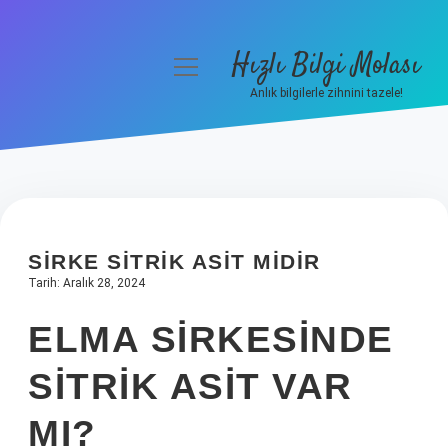
Hızlı Bilgi Molası
menüyü
aç
Anlık bilgilerle zihnini tazele!
Anasayfa
Gizlilik Politikası
Yasal Uyarı
SIRKE SITRIK ASIT MIDIR
Hakkımızda
Tarih: Aralık 28, 2024
ELMA SIRKESINDE
SITRIK ASIT VAR
MI?