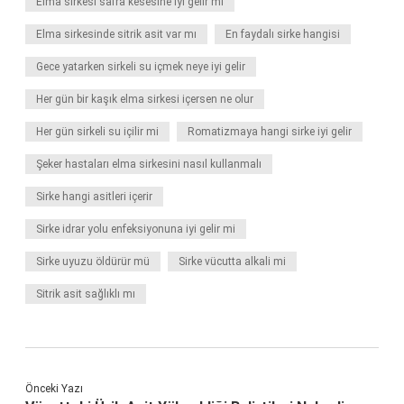
Elma sirkesi safra kesesine iyi gelir mi
Elma sirkesinde sitrik asit var mı
En faydalı sirke hangisi
Gece yatarken sirkeli su içmek neye iyi gelir
Her gün bir kaşık elma sirkesi içersen ne olur
Her gün sirkeli su içilir mi
Romatizmaya hangi sirke iyi gelir
Şeker hastaları elma sirkesini nasıl kullanmalı
Sirke hangi asitleri içerir
Sirke idrar yolu enfeksiyonuna iyi gelir mi
Sirke uyuzu öldürür mü
Sirke vücutta alkali mi
Sitrik asit sağlıklı mı
Önceki Yazı