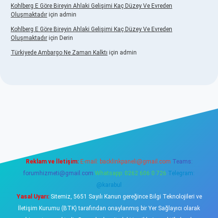
Kohlberg E Göre Bireyin Ahlaki Gelişimi Kaç Düzey Ve Evreden
Oluşmaktadır
için
admin
Kohlberg E Göre Bireyin Ahlaki Gelişimi Kaç Düzey Ve Evreden
Oluşmaktadır
için
Derin
Türkiyede Ambargo Ne Zaman Kalktı
için
admin
dcasino
Reklam ve İletişim:
E-mail:
backlinkpaneli@gmail.com
Teams:
forumhizmeti@gmail.com
Whatsapp: 0262 606 0 726
Telegram:
@karabul
Yasal Uyarı:
Sitemiz, 5651 Sayılı Kanun gereğince Bilgi Teknolojileri ve
İletişim Kurumu (BTK) tarafından onaylanmış bir Yer Sağlayıcı olarak