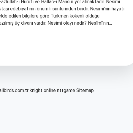
Fazlullah-ı Hurûfî ve Hallac-ı Mansûr yer almaktadır. Nesimi
ktaşi edebiyatının önemli isimlerinden biridir. Nesimi’nin hayatı
 elde edilen bilgilere göre Türkmen kökenli olduğu
azılmış üç divanı vardır. Nesîmî olayı nedir? Nesîmî’nin…
allbirds.com.tr
knight online
nttgame
Sitemap