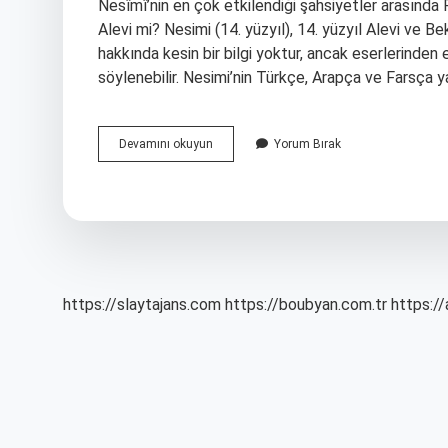
Nesîmî’nin en çok etkilendiği şahsiyetler arasında 
Alevi mi? Nesimi (14. yüzyıl), 14. yüzyıl Alevi ve Be
hakkında kesin bir bilgi yoktur, ancak eserlerinden
söylenebilir. Nesimi’nin Türkçe, Arapça ve Farsça y
Nesimi
Devamını okuyun
Yorum Bırak
Hangi
Dine
Mensup
https://slaytajans.com
https://boubyan.com.tr
https://