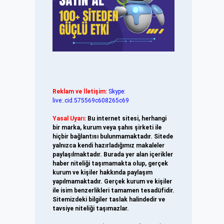
Reklam ve İletişim:
Skype:
live:.cid.575569c608265c69
Yasal Uyarı:
Bu internet sitesi, herhangi
bir marka, kurum veya şahıs şirketi ile
hiçbir bağlantısı bulunmamaktadır. Sitede
yalnızca kendi hazırladığımız makaleler
paylaşılmaktadır. Burada yer alan içerikler
haber niteliği taşımamakta olup, gerçek
kurum ve kişiler hakkında paylaşım
yapılmamaktadır. Gerçek kurum ve kişiler
ile isim benzerlikleri tamamen tesadüfidir.
Sitemizdeki bilgiler taslak halindedir ve
tavsiye niteliği taşımazlar.