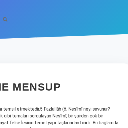
INE MENSUP
 temsil etmektedir.5 Fazlullâh (ö. Nesîmî neyi savunur?
nlık gibi temaları sorgulayan Nesîmî, bir şairden çok bir
hayat felsefesinin temel yapı taşlarından biridir. Bu bağlamda