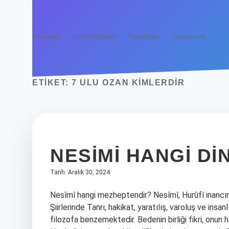
Anasayfa
Gizlilik Politikası
Yasal Uyarı
Hakkımızda
ETIKET:
7 ULU OZAN KIMLERDIR
NESIMI HANGI D
Tarih: Aralık 30, 2024
Nesîmî hangi mezheptendir? Nesîmî, Hurûfî inancını
Şiirlerinde Tanrı, hakikat, yaratılış, varoluş ve insa
filozofa benzemektedir. Bedenin birliği fikri, onun 