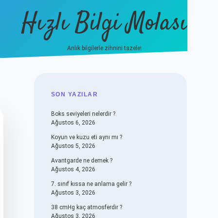
Hızlı Bilgi Molası
Anlık bilgilerle zihnini tazele!
vdcasino
SIDEBAR
SON YAZILAR
Boks seviyeleri nelerdir ?
Ağustos 6, 2026
Koyun ve kuzu eti aynı mı ?
Ağustos 5, 2026
Avantgarde ne demek ?
Ağustos 4, 2026
7. sınıf kıssa ne anlama gelir ?
Ağustos 3, 2026
38 cmHg kaç atmosferdir ?
Ağustos 3, 2026