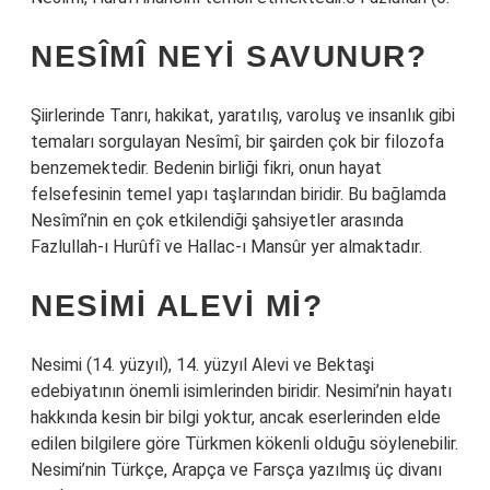
NESÎMÎ NEYI SAVUNUR?
Şiirlerinde Tanrı, hakikat, yaratılış, varoluş ve insanlık gibi
temaları sorgulayan Nesîmî, bir şairden çok bir filozofa
benzemektedir. Bedenin birliği fikri, onun hayat
felsefesinin temel yapı taşlarından biridir. Bu bağlamda
Nesîmî’nin en çok etkilendiği şahsiyetler arasında
Fazlullah-ı Hurûfî ve Hallac-ı Mansûr yer almaktadır.
NESIMI ALEVI MI?
Nesimi (14. yüzyıl), 14. yüzyıl Alevi ve Bektaşi
edebiyatının önemli isimlerinden biridir. Nesimi’nin hayatı
hakkında kesin bir bilgi yoktur, ancak eserlerinden elde
edilen bilgilere göre Türkmen kökenli olduğu söylenebilir.
Nesimi’nin Türkçe, Arapça ve Farsça yazılmış üç divanı