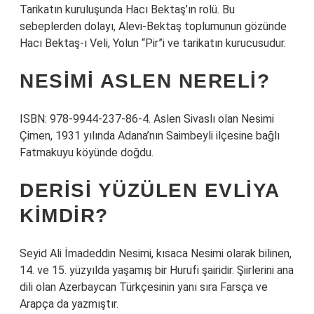
Tarikatın kuruluşunda Hacı Bektaş’ın rolü. Bu
sebeplerden dolayı, Alevi-Bektaş toplumunun gözünde
Hacı Bektaş-ı Veli, Yolun “Pir”i ve tarikatın kurucusudur.
NESIMI ASLEN NERELI?
ISBN: 978-9944-237-86-4. Aslen Sivaslı olan Nesimi
Çimen, 1931 yılında Adana’nın Saimbeyli ilçesine bağlı
Fatmakuyu köyünde doğdu.
DERISI YÜZÜLEN EVLIYA
KIMDIR?
Seyid Ali İmadeddin Nesimi, kısaca Nesimi olarak bilinen,
14. ve 15. yüzyılda yaşamış bir Hurufi şairidir. Şiirlerini ana
dili olan Azerbaycan Türkçesinin yanı sıra Farsça ve
Arapça da yazmıştır.