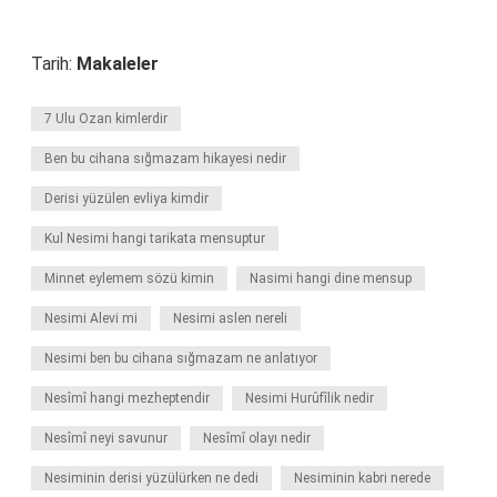
Tarih:
Makaleler
7 Ulu Ozan kimlerdir
Ben bu cihana sığmazam hikayesi nedir
Derisi yüzülen evliya kimdir
Kul Nesimi hangi tarikata mensuptur
Minnet eylemem sözü kimin
Nasimi hangi dine mensup
Nesimi Alevi mi
Nesimi aslen nereli
Nesimi ben bu cihana sığmazam ne anlatıyor
Nesîmî hangi mezheptendir
Nesimi Hurûfîlik nedir
Nesîmî neyi savunur
Nesîmî olayı nedir
Nesiminin derisi yüzülürken ne dedi
Nesiminin kabri nerede