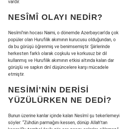
vardır.
NESÎMÎ OLAYI NEDIR?
Nesîmî’nin hocası Naimi, o dönemde Azerbaycan’da çok
popüler olan Hurufilik akımının kurucusu olduğundan, o
da bu görüşü öğrenmiş ve benimsemiştir. Şiirlerinde
herkesten farklı olarak coşkulu ve korkusuz bir dil
kullanmış ve Hurufilik akımının etkisi altında kalan dar
görüşlü ve sapkın dinî düşüncelere karşı mücadele
etmiştir.
NESIMI’NIN DERISI
YÜZÜLÜRKEN NE DEDI?
Bunun üzerine kanlar içinde kalan Nesîmî şu tekerlemeyi
söyler: “Zühdün parmağını kessen, dönüp Allah’tan