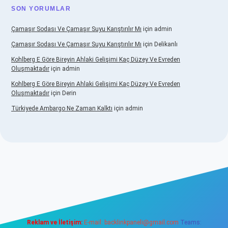
SON YORUMLAR
Çamaşır Sodası Ve Çamaşır Suyu Karıştırılır Mı
için
admin
Çamaşır Sodası Ve Çamaşır Suyu Karıştırılır Mı
için
Delikanlı
Kohlberg E Göre Bireyin Ahlaki Gelişimi Kaç Düzey Ve Evreden
Oluşmaktadır
için
admin
Kohlberg E Göre Bireyin Ahlaki Gelişimi Kaç Düzey Ve Evreden
Oluşmaktadır
için
Derin
Türkiyede Ambargo Ne Zaman Kalktı
için
admin
sino
Reklam ve İletişim:
E-mail:
backlinkpaneli@gmail.com
Teams: