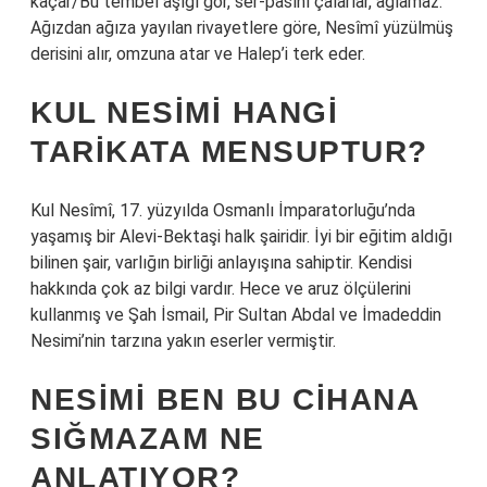
kaçar/Bu tembel âşığı gör, ser-pasını çalarlar, ağlamaz.”
Ağızdan ağıza yayılan rivayetlere göre, Nesîmî yüzülmüş
derisini alır, omzuna atar ve Halep’i terk eder.
KUL NESIMI HANGI
TARIKATA MENSUPTUR?
Kul Nesîmî, 17. yüzyılda Osmanlı İmparatorluğu’nda
yaşamış bir Alevi-Bektaşi halk şairidir. İyi bir eğitim aldığı
bilinen şair, varlığın birliği anlayışına sahiptir. Kendisi
hakkında çok az bilgi vardır. Hece ve aruz ölçülerini
kullanmış ve Şah İsmail, Pir Sultan Abdal ve İmadeddin
Nesimi’nin tarzına yakın eserler vermiştir.
NESIMI BEN BU CIHANA
SIĞMAZAM NE
ANLATIYOR?