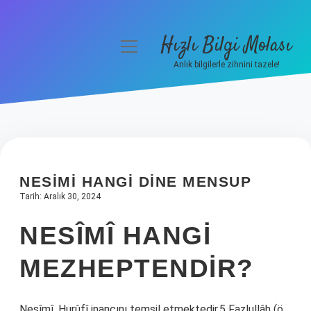
Hızlı Bilgi Molası
menüyü
aç
Anlık bilgilerle zihnini tazele!
Anasayfa
Gizlilik Politikası
Yasal Uyarı
NESIMI HANGI DINE MENSUP
Hakkımızda
Tarih: Aralık 30, 2024
NESÎMÎ HANGI
MEZHEPTENDIR?
Nesîmî, Hurûfî inancını temsil etmektedir.5 Fazlullâh (ö.