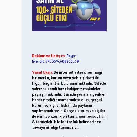
Reklam ve İletişim:
Skype:
live:.cid.575569c608265c69
Yasal Uyarı:
Bu internet sitesi, herhangi
bir marka, kurum veya şahıs şirketi ile
hiçbir bağlantısı bulunmamaktadır. Sitede
yalnızca kendi hazırladığımız makaleler
paylaşılmaktadır. Burada yer alan içerikler
haber niteliği taşımamakta olup, gerçek
kurum ve kişiler hakkında paylaşım
yapılmamaktadır. Gerçek kurum ve kişiler
ile isim benzerlikleri tamamen tesadüfidir.
Sitemizdeki bilgiler taslak halindedir ve
tavsiye niteliği taşımazlar.