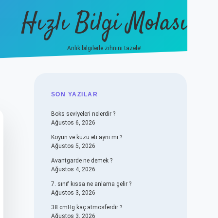
Hızlı Bilgi Molası
Anlık bilgilerle zihnini tazele!
vdcasino
SIDEBAR
SON YAZILAR
Boks seviyeleri nelerdir ?
Ağustos 6, 2026
Koyun ve kuzu eti aynı mı ?
Ağustos 5, 2026
Avantgarde ne demek ?
Ağustos 4, 2026
7. sınıf kıssa ne anlama gelir ?
Ağustos 3, 2026
38 cmHg kaç atmosferdir ?
Ağustos 3, 2026