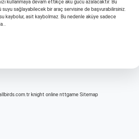
ınızı kullanmaya devam ettikçe akü gücü azalacaktır. Bu
suyu sağlayabilecek bir araç servisine de başvurabilirsiniz.
su kaybolur, asit kaybolmaz. Bu nedenle aküye sadece
da…
allbirds.com.tr
knight online
nttgame
Sitemap