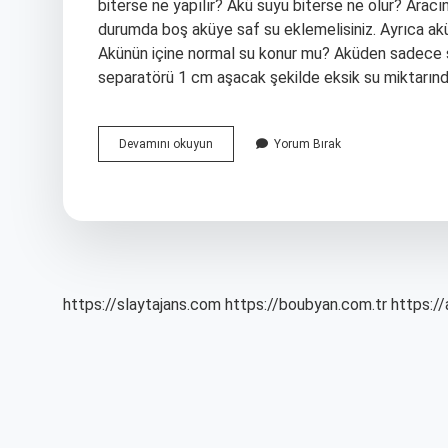
biterse ne yapılır? Akü suyu biterse ne olur? Arac
durumda boş aküye saf su eklemelisiniz. Ayrıca akü 
Akünün içine normal su konur mu? Aküden sadece 
separatörü 1 cm aşacak şekilde eksik su miktarın
Akü
Devamını okuyun
Yorum Bırak
Suyu
Az
Olursa
Ne
Olur
https://slaytajans.com
https://boubyan.com.tr
https://