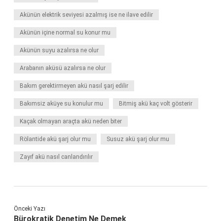
Akünün elektrik seviyesi azalmış ise ne ilave edilir
Akünün içine normal su konur mu
Akünün suyu azalırsa ne olur
Arabanın aküsü azalırsa ne olur
Bakım gerektirmeyen akü nasıl şarj edilir
Bakımsiz aküye su konulur mu
Bitmiş akü kaç volt gösterir
Kaçak olmayan araçta akü neden biter
Rölantide akü şarj olur mu
Susuz akü şarj olur mu
Zayıf akü nasıl canlandırılır
Önceki Yazı
Bürokratik Denetim Ne Demek