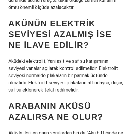
durumda akünün araçta takılı olduğu zaman kullanım
ömrü önemli ölçüde azalacaktır.
AKÜNÜN ELEKTRIK
SEVIYESI AZALMIŞ ISE
NE ILAVE EDILIR?
Aküdeki elektrolit; Yani asit ve saf su karışımının
seviyesi vanalar açılarak kontrol edilmelidir. Elektrolit
seviyesi normalde plakaların bir parmak üstünde
olmalıdır. Elektrolit seviyesi plakaların altındaysa, düşüş
saf su eklenerek telafi edilmelidir.
ARABANIN AKÜSÜ
AZALIRSA NE OLUR?
Aküyle ilgili en garip sorulardan biri de “Akü bittiğinde ne