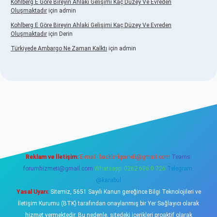
Kohlberg E Göre Bireyin Ahlaki Gelişimi Kaç Düzey Ve Evreden
Oluşmaktadır
için
admin
Kohlberg E Göre Bireyin Ahlaki Gelişimi Kaç Düzey Ve Evreden
Oluşmaktadır
için
Derin
Türkiyede Ambargo Ne Zaman Kalktı
için
admin
o
Reklam ve İletişim:
E-mail:
backlinkpaneli@gmail.com
Teams:
forumhizmeti@gmail.com
Whatsapp: 0262 606 0 726
Telegram:
@karabul
Yasal Uyarı:
Sitemiz, 5651 Sayılı Kanun gereğince Bilgi Teknolojileri ve
İletişim Kurumu (BTK) tarafından onaylanmış bir Yer Sağlayıcı olarak
hizmet vermektedir. Bu nedenle, sitedeki içerikleri proaktif olarak