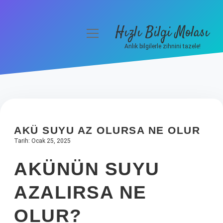
Hızlı Bilgi Molası
menüyü
aç
Anlık bilgilerle zihnini tazele!
Anasayfa
Gizlilik Politikası
Yasal Uyarı
AKÜ SUYU AZ OLURSA NE OLUR
Hakkımızda
Tarih: Ocak 25, 2025
AKÜNÜN SUYU
AZALIRSA NE
OLUR?