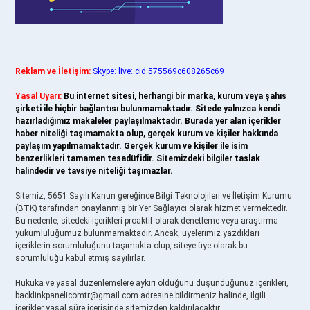
Reklam ve İletişim:
Skype: live:.cid.575569c608265c69
Yasal Uyarı:
Bu internet sitesi, herhangi bir marka, kurum veya şahıs
şirketi ile hiçbir bağlantısı bulunmamaktadır. Sitede yalnızca kendi
hazırladığımız makaleler paylaşılmaktadır. Burada yer alan içerikler
haber niteliği taşımamakta olup, gerçek kurum ve kişiler hakkında
paylaşım yapılmamaktadır. Gerçek kurum ve kişiler ile isim
benzerlikleri tamamen tesadüfidir. Sitemizdeki bilgiler taslak
halindedir ve tavsiye niteliği taşımazlar.
Sitemiz, 5651 Sayılı Kanun gereğince Bilgi Teknolojileri ve İletişim Kurumu
(BTK) tarafından onaylanmış bir Yer Sağlayıcı olarak hizmet vermektedir.
Bu nedenle, sitedeki içerikleri proaktif olarak denetleme veya araştırma
yükümlülüğümüz bulunmamaktadır. Ancak, üyelerimiz yazdıkları
içeriklerin sorumluluğunu taşımakta olup, siteye üye olarak bu
sorumluluğu kabul etmiş sayılırlar.
Hukuka ve yasal düzenlemelere aykırı olduğunu düşündüğünüz içerikleri,
backlinkpanelicomtr@gmail.com
adresine bildirmeniz halinde, ilgili
içerikler yasal süre içerisinde sitemizden kaldırılacaktır.