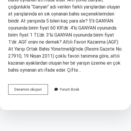
çoğunlukla “Ganyan” adı verilen farklı yarışlardan oluşan
at yarışlarında en sık oynanan bahis seçeneklerinden
biridir. At yarışında 5 bilen kaç para alır? 5’li GANYAN
oyununda birim fiyat 60 KR’dir. 4’lü GANYAN oyununda
birim fiyat 1 TL’dir. 3’lü GANYAN oyununda birim fiyat
1’dir. AGF oranı ne demek? Altılı Favori Kazanma (AGF):
At Yarışı Ortak Bahis Yönetmeliği’nde (Resmi Gazete No.
27910, 19 Nisan 2011) çoklu favori tanımına göre, altılı
kazanan ayaklardan oluşan her bir yarışın üzerine en çok
bahis oynanan atı ifade eder. Çifte…
Agf
Devamını okuyun
Yorum Bırak
Nin
Açılımı
Nedir