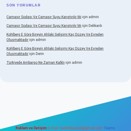
SON YORUMLAR
Çamaşır Sodası Ve Çamaşır Suyu Karıştırılır Mı
için
admin
Çamaşır Sodası Ve Çamaşır Suyu Karıştırılır Mı
için
Delikanlı
Kohlberg E Göre Bireyin Ahlaki Gelişimi Kaç Düzey Ve Evreden
Oluşmaktadır
için
admin
Kohlberg E Göre Bireyin Ahlaki Gelişimi Kaç Düzey Ve Evreden
Oluşmaktadır
için
Derin
Türkiyede Ambargo Ne Zaman Kalktı
için
admin
asino
Reklam ve İletişim:
E-mail:
backlinkpaneli@gmail.com
Teams: