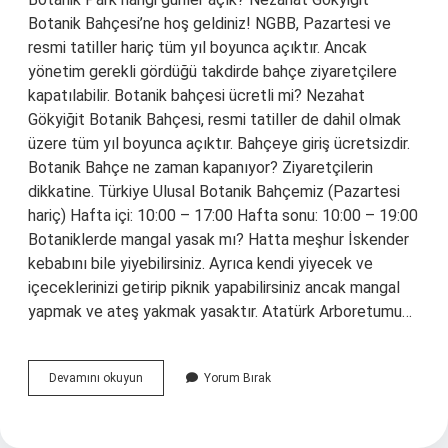
Botanik Bahçesi’ne hoş geldiniz! NGBB, Pazartesi ve
resmi tatiller hariç tüm yıl boyunca açıktır. Ancak
yönetim gerekli gördüğü takdirde bahçe ziyaretçilere
kapatılabilir. Botanik bahçesi ücretli mi? Nezahat
Gökyiğit Botanik Bahçesi, resmi tatiller de dahil olmak
üzere tüm yıl boyunca açıktır. Bahçeye giriş ücretsizdir.
Botanik Bahçe ne zaman kapanıyor? Ziyaretçilerin
dikkatine. Türkiye Ulusal Botanik Bahçemiz (Pazartesi
hariç) Hafta içi: 10:00 – 17:00 Hafta sonu: 10:00 – 19:00
Botaniklerde mangal yasak mı? Hatta meşhur İskender
kebabını bile yiyebilirsiniz. Ayrıca kendi yiyecek ve
içeceklerinizi getirip piknik yapabilirsiniz ancak mangal
yapmak ve ateş yakmak yasaktır. Atatürk Arboretumu…
Botanik
Devamını okuyun
Yorum Bırak
Bahçesi
Hangi
Günler