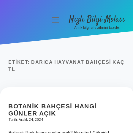
Hızlı Bilgi Molası
menüyü
aç
Anlık bilgilerle zihnini tazele!
Anasayfa
Gizlilik Politikası
ETIKET:
DARICA HAYVANAT BAHÇESI KAÇ
Yasal Uyarı
TL
Hakkımızda
BOTANIK BAHÇESI HANGI
GÜNLER AÇIK
Tarih: Aralık 24, 2024
Botanik Park hangi günler açık? Nezahat Gökyiğit